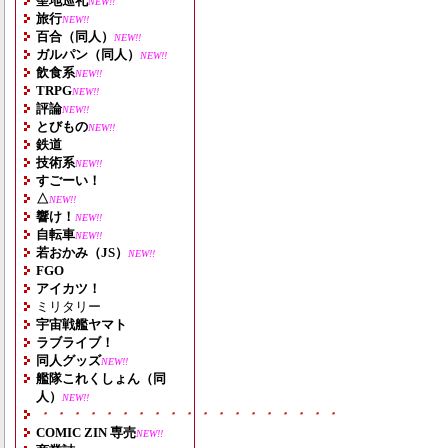
聖地巡礼
NEW!!
旅行
NEW!!
百合（同人）
NEW!!
ガルパン（同人）
NEW!!
飲食系
NEW!!
TRPG
NEW!!
評論
NEW!!
とびもの
NEW!!
鉄道
技術系
NEW!!
すごーい！
△
NEW!!
響け！
NEW!!
自転車
NEW!!
若おかみ（JS）
NEW!!
FGO
アイカツ！
ミリタリー
宇宙戦艦ヤマト
ラブライブ！
同人グッズ
NEW!!
艦隊これくしょん（同
人）
NEW!!
・・・・・・・・・・・・・・・・・・・
COMIC ZIN 専売
NEW!!