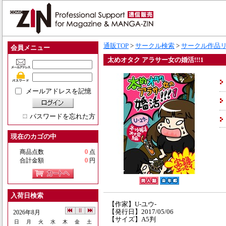
通販TOP
>
サークル検索
>
サークル作品
会員メニュー
太めオタク アラサー女の婚活!!!1
メールアドレスを記憶
パスワードを忘れた方
現在のカゴの中
商品点数
0
点
合計金額
0
円
入荷日検索
【作家】U-ユウ-
【発行日】2017/05/06
2026年8月
【サイズ】A5判
日
月
火
水
木
金
土