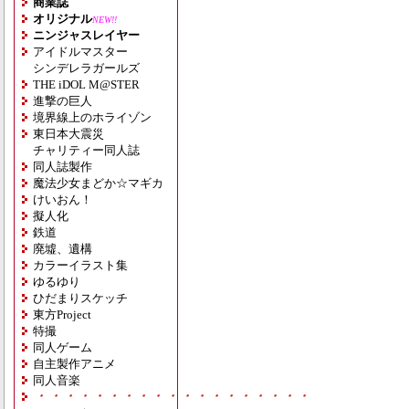
商業誌
オリジナル
NEW!!
ニンジャスレイヤー
アイドルマスター
シンデレラガールズ
THE iDOL M@STER
進撃の巨人
境界線上のホライゾン
東日本大震災
チャリティー同人誌
同人誌製作
魔法少女まどか☆マギカ
けいおん！
擬人化
鉄道
廃墟、遺構
カラーイラスト集
ゆるゆり
ひだまりスケッチ
東方Project
特撮
同人ゲーム
自主製作アニメ
同人音楽
・・・・・・・・・・・・・・・・・・・