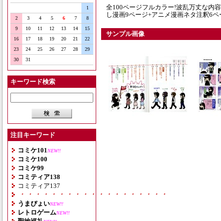
全100ページフルカラー!波乱万丈な内
1
し漫画9ページ+アニメ漫画ネタ注釈6ペ
2
3
4
5
6
7
8
9
10
11
12
13
14
15
サンプル画像
16
17
18
19
20
21
22
23
24
25
26
27
28
29
30
31
キーワード検索
注目キーワード
コミケ101
NEW!!
コミケ100
コミケ99
コミティア138
コミティア137
・・・・・・・・・・・・・・・・・・・
うまぴょい
NEW!!
レトロゲーム
NEW!!