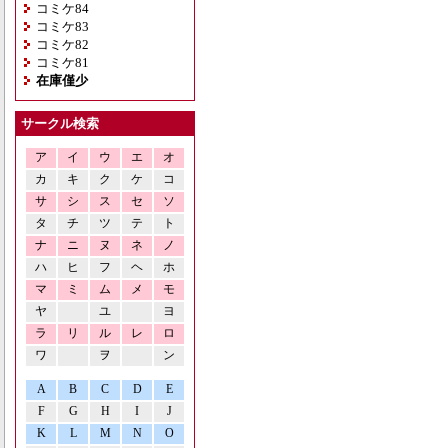
コミケ84
コミケ83
コミケ82
コミケ81
在庫僅少
サークル検索
ア
イ
ウ
エ
オ
カ
キ
ク
ケ
コ
サ
シ
ス
セ
ソ
タ
チ
ツ
テ
ト
ナ
ニ
ヌ
ネ
ノ
ハ
ヒ
フ
ヘ
ホ
マ
ミ
ム
メ
モ
ヤ
ユ
ヨ
ラ
リ
ル
レ
ロ
ワ
ヲ
ン
A
B
C
D
E
F
G
H
I
J
K
L
M
N
O