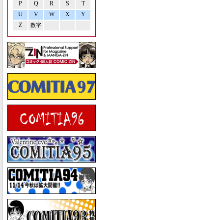
P
Q
R
S
T
U
V
W
X
Y
Z
数字