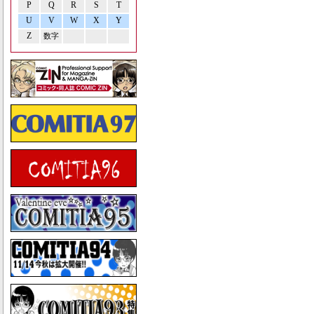
P
Q
R
S
T
U
V
W
X
Y
Z
数字