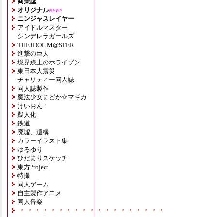
商業誌
オリジナル
NEW!!
ニンジャスレイヤー
アイドルマスター
シンデレラガールズ
THE iDOL M@STER
進撃の巨人
境界線上のホライゾン
東日本大震災
チャリティー同人誌
同人誌製作
魔法少女まどか☆マギカ
けいおん！
擬人化
鉄道
廃墟、遺構
カラーイラスト集
ゆるゆり
ひだまりスケッチ
東方Project
特撮
同人ゲーム
自主製作アニメ
同人音楽
・・・・・・・・・・・・・・・・・・・