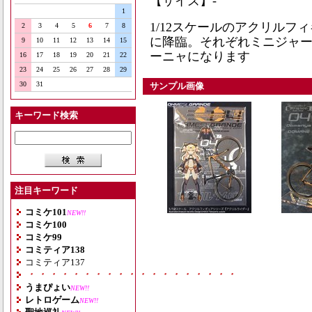
【サイズ】-
1
1/12スケールのアクリルフ
2
3
4
5
6
7
8
に降臨。それぞれミニジャ
9
10
11
12
13
14
15
ーニャになります
16
17
18
19
20
21
22
23
24
25
26
27
28
29
30
31
サンプル画像
キーワード検索
注目キーワード
コミケ101
NEW!!
コミケ100
コミケ99
コミティア138
コミティア137
・・・・・・・・・・・・・・・・・・・
うまぴょい
NEW!!
レトロゲーム
NEW!!