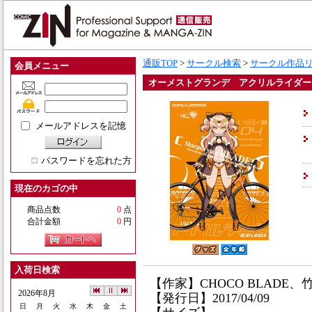
通販TOP
>
サークル検索
>
サークル作品
会員メニュー
オーメストグランデ アクリルライダー
メールアドレスを記憶
パスワードを忘れた方
現在のカゴの中
商品点数
0
点
合計金額
0
円
入荷日検索
【作家】CHOCO BLADE、
2026年8月
【発行日】2017/04/09
日
月
火
水
木
金
土