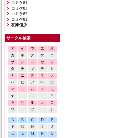
コミケ84
コミケ83
コミケ82
コミケ81
在庫僅少
サークル検索
ア
イ
ウ
エ
オ
カ
キ
ク
ケ
コ
サ
シ
ス
セ
ソ
タ
チ
ツ
テ
ト
ナ
ニ
ヌ
ネ
ノ
ハ
ヒ
フ
ヘ
ホ
マ
ミ
ム
メ
モ
ヤ
ユ
ヨ
ラ
リ
ル
レ
ロ
ワ
ヲ
ン
A
B
C
D
E
F
G
H
I
J
K
L
M
N
O