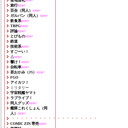
聖地巡礼
NEW!!
旅行
NEW!!
百合（同人）
NEW!!
ガルパン（同人）
NEW!!
飲食系
NEW!!
TRPG
NEW!!
評論
NEW!!
とびもの
NEW!!
鉄道
技術系
NEW!!
すごーい！
△
NEW!!
響け！
NEW!!
自転車
NEW!!
若おかみ（JS）
NEW!!
FGO
アイカツ！
ミリタリー
宇宙戦艦ヤマト
ラブライブ！
同人グッズ
NEW!!
艦隊これくしょん（同
人）
NEW!!
・・・・・・・・・・・・・・・・・・・
COMIC ZIN 専売
NEW!!