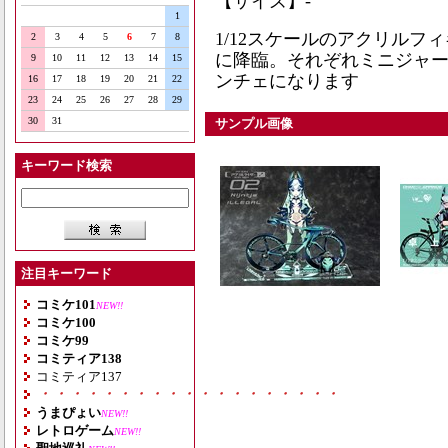
【サイズ】-
1
1/12スケールのアクリルフ
2
3
4
5
6
7
8
に降臨。それぞれミニジャ
9
10
11
12
13
14
15
ンチェになります
16
17
18
19
20
21
22
23
24
25
26
27
28
29
30
31
サンプル画像
キーワード検索
注目キーワード
コミケ101
NEW!!
コミケ100
コミケ99
コミティア138
コミティア137
・・・・・・・・・・・・・・・・・・・
うまぴょい
NEW!!
レトロゲーム
NEW!!