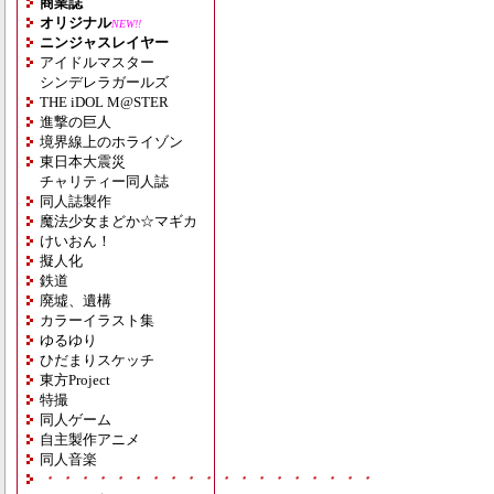
商業誌
オリジナル
NEW!!
ニンジャスレイヤー
アイドルマスター
シンデレラガールズ
THE iDOL M@STER
進撃の巨人
境界線上のホライゾン
東日本大震災
チャリティー同人誌
同人誌製作
魔法少女まどか☆マギカ
けいおん！
擬人化
鉄道
廃墟、遺構
カラーイラスト集
ゆるゆり
ひだまりスケッチ
東方Project
特撮
同人ゲーム
自主製作アニメ
同人音楽
・・・・・・・・・・・・・・・・・・・