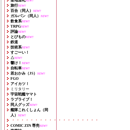
聖地巡礼
NEW!!
旅行
NEW!!
百合（同人）
NEW!!
ガルパン（同人）
NEW!!
飲食系
NEW!!
TRPG
NEW!!
評論
NEW!!
とびもの
NEW!!
鉄道
技術系
NEW!!
すごーい！
△
NEW!!
響け！
NEW!!
自転車
NEW!!
若おかみ（JS）
NEW!!
FGO
アイカツ！
ミリタリー
宇宙戦艦ヤマト
ラブライブ！
同人グッズ
NEW!!
艦隊これくしょん（同
人）
NEW!!
・・・・・・・・・・・・・・・・・・・
COMIC ZIN 専売
NEW!!