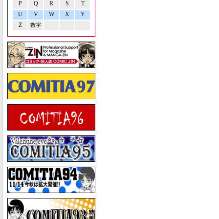
P
Q
R
S
T
U
V
W
X
Y
Z
数字