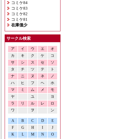
コミケ84
コミケ83
コミケ82
コミケ81
在庫僅少
サークル検索
ア
イ
ウ
エ
オ
カ
キ
ク
ケ
コ
サ
シ
ス
セ
ソ
タ
チ
ツ
テ
ト
ナ
ニ
ヌ
ネ
ノ
ハ
ヒ
フ
ヘ
ホ
マ
ミ
ム
メ
モ
ヤ
ユ
ヨ
ラ
リ
ル
レ
ロ
ワ
ヲ
ン
A
B
C
D
E
F
G
H
I
J
K
L
M
N
O