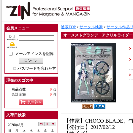
通販TOP
>
サークル検索
>
サークル作品
会員メニュー
オーメストグランデ アクリルライダー
メールアドレスを記憶
パスワードを忘れた方
現在のカゴの中
商品点数
0
点
合計金額
0
円
入荷日検索
【作家】CHOCO BLADE、
2026年8月
【発行日】2017/02/12
日
月
火
水
木
金
土