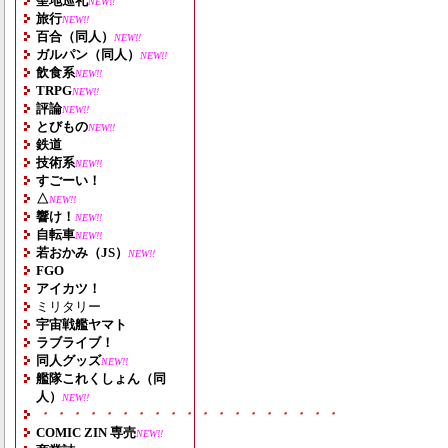
聖地巡礼
NEW!!
旅行
NEW!!
百合（同人）
NEW!!
ガルパン（同人）
NEW!!
飲食系
NEW!!
TRPG
NEW!!
評論
NEW!!
とびもの
NEW!!
鉄道
技術系
NEW!!
すごーい！
△
NEW!!
響け！
NEW!!
自転車
NEW!!
若おかみ（JS）
NEW!!
FGO
アイカツ！
ミリタリー
宇宙戦艦ヤマト
ラブライブ！
同人グッズ
NEW!!
艦隊これくしょん（同
人）
NEW!!
・・・・・・・・・・・・・・・・・・・
COMIC ZIN 専売
NEW!!