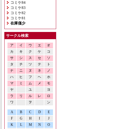
コミケ84
コミケ83
コミケ82
コミケ81
在庫僅少
サークル検索
ア
イ
ウ
エ
オ
カ
キ
ク
ケ
コ
サ
シ
ス
セ
ソ
タ
チ
ツ
テ
ト
ナ
ニ
ヌ
ネ
ノ
ハ
ヒ
フ
ヘ
ホ
マ
ミ
ム
メ
モ
ヤ
ユ
ヨ
ラ
リ
ル
レ
ロ
ワ
ヲ
ン
A
B
C
D
E
F
G
H
I
J
K
L
M
N
O