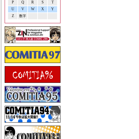
P
Q
R
S
T
U
V
W
X
Y
Z
数字