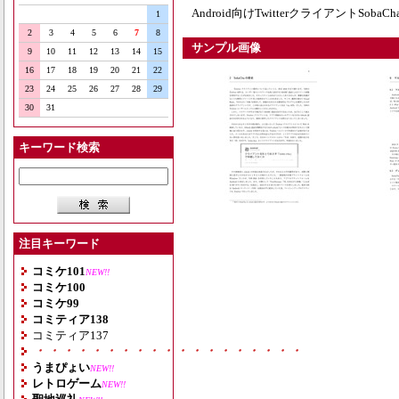
Android向けTwitterクライアントSob
1
2
3
4
5
6
7
8
サンプル画像
9
10
11
12
13
14
15
16
17
18
19
20
21
22
23
24
25
26
27
28
29
30
31
キーワード検索
注目キーワード
コミケ101
NEW!!
コミケ100
コミケ99
コミティア138
コミティア137
・・・・・・・・・・・・・・・・・・・
うまぴょい
NEW!!
レトロゲーム
NEW!!