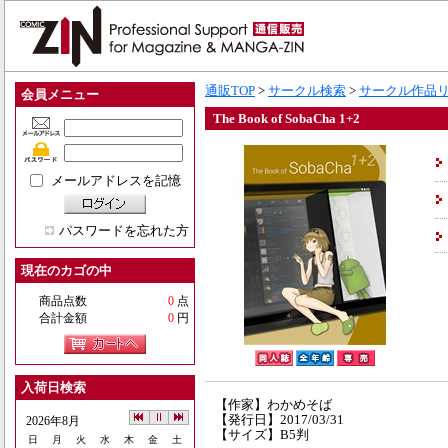
通販TOP
>
サークル検索
>
サークル作品
会員メニュー
The Book of SobaCha 1+2
メールアドレスを記憶
パスワードを忘れた方
現在のカゴの中
商品点数
0
点
合計金額
0
円
入荷日検索
【作家】わかめそば
【発行日】2017/03/31
2026年8月
【サイズ】B5判
日
月
火
水
木
金
土