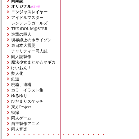
商業誌
オリジナル
NEW!!
ニンジャスレイヤー
アイドルマスター
シンデレラガールズ
THE iDOL M@STER
進撃の巨人
境界線上のホライゾン
東日本大震災
チャリティー同人誌
同人誌製作
魔法少女まどか☆マギカ
けいおん！
擬人化
鉄道
廃墟、遺構
カラーイラスト集
ゆるゆり
ひだまりスケッチ
東方Project
特撮
同人ゲーム
自主製作アニメ
同人音楽
・・・・・・・・・・・・・・・・・・・