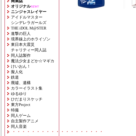
商業誌
オリジナル
NEW!!
ニンジャスレイヤー
アイドルマスター
シンデレラガールズ
THE iDOL M@STER
進撃の巨人
境界線上のホライゾン
東日本大震災
チャリティー同人誌
同人誌製作
魔法少女まどか☆マギカ
けいおん！
擬人化
鉄道
廃墟、遺構
カラーイラスト集
ゆるゆり
ひだまりスケッチ
東方Project
特撮
同人ゲーム
自主製作アニメ
同人音楽
・・・・・・・・・・・・・・・・・・・