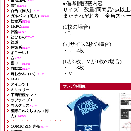
聖地巡礼
NEW!!
●備考欄記載内容
旅行
NEW!!
サイズ、数量(同商品2点以
百合（同人）
NEW!!
またそれぞれを「全角スペ
ガルパン（同人）
NEW!!
飲食系
NEW!!
(1枚の場合)
TRPG
NEW!!
評論
・L
NEW!!
とびもの
NEW!!
鉄道
(同サイズ2枚の場合)
技術系
NEW!!
・L 2枚
すごーい！
△
NEW!!
(Lが3枚、Mが1枚の場合)
響け！
NEW!!
・L 3枚
自転車
NEW!!
・M
若おかみ（JS）
NEW!!
FGO
アイカツ！
サンプル画像
ミリタリー
宇宙戦艦ヤマト
ラブライブ！
同人グッズ
NEW!!
艦隊これくしょん（同
人）
NEW!!
・・・・・・・・・・・・・・・・・・・
COMIC ZIN 専売
NEW!!