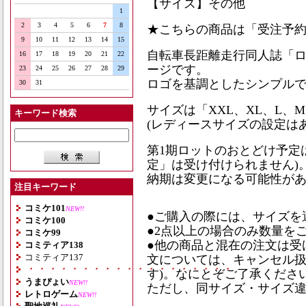
【サイズ】その他
1
2
3
4
5
6
7
8
★こちらの商品は「受注予
9
10
11
12
13
14
15
自転車長距離走行同人誌「
16
17
18
19
20
21
22
ージです。
23
24
25
26
27
28
29
ロゴを基調としたシンプルで
30
31
サイズは「XXL、XL、L、
キーワード検索
(レディースサイズの設定は
第1期ロットのおとどけ予定
定」は受け付けられません)
納期は変更になる可能性が
注目キーワード
コミケ101
NEW!!
●ご購入の際には、サイズを
コミケ100
●2点以上の場合のみ数量を
コミケ99
●他の商品と混在の注文は受
コミティア138
コミティア137
文については、キャンセル
・・・・・・・・・・・・・・・・・・・
す)。なにとぞご了承くださ
うまぴょい
NEW!!
ただし、同サイズ・サイズ
レトロゲーム
NEW!!