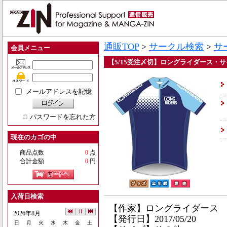
通販TOP
>
サークル検索
>
サ
会員メニュー
【5/15受注〆切】ロングライダース・サ
メールアドレスを記憶
パスワードを忘れた方
現在のカゴの中
商品点数
0
点
合計金額
0
円
入荷日検索
【作家】ロングライダース
2026年8月
【発行日】2017/05/20
日
月
火
水
木
金
土