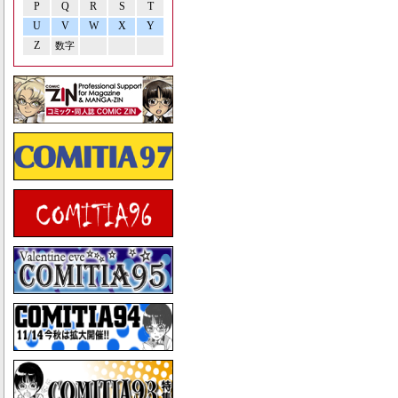
P
Q
R
S
T
U
V
W
X
Y
Z
数字