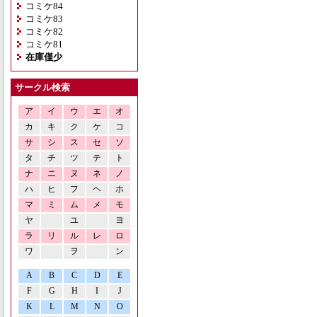
コミケ84
コミケ83
コミケ82
コミケ81
在庫僅少
サークル検索
ア
イ
ウ
エ
オ
カ
キ
ク
ケ
コ
サ
シ
ス
セ
ソ
タ
チ
ツ
テ
ト
ナ
ニ
ヌ
ネ
ノ
ハ
ヒ
フ
ヘ
ホ
マ
ミ
ム
メ
モ
ヤ
ユ
ヨ
ラ
リ
ル
レ
ロ
ワ
ヲ
ン
A
B
C
D
E
F
G
H
I
J
K
L
M
N
O