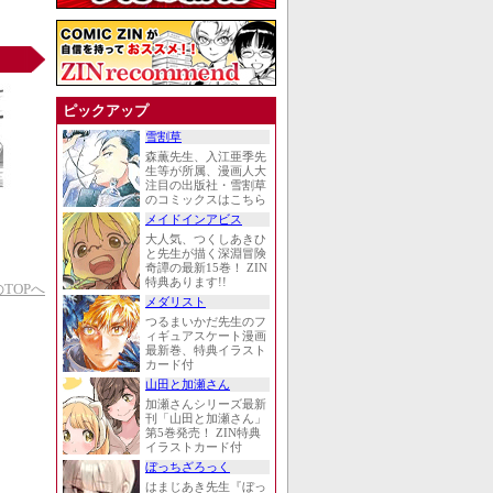
ピックアップ
雪割草
森薫先生、入江亜季先
生等が所属、漫画人大
注目の出版社・雪割草
のコミックスはこちら
メイドインアビス
大人気、つくしあきひ
と先生が描く深淵冒険
奇譚の最新15巻！ ZIN
特典あります!!
TOPへ
メダリスト
つるまいかだ先生のフ
ィギュアスケート漫画
最新巻、特典イラスト
カード付
山田と加瀬さん
加瀬さんシリーズ最新
刊「山田と加瀬さん」
第5巻発売！ ZIN特典
イラストカード付
ぼっちざろっく
はまじあき先生『ぼっ