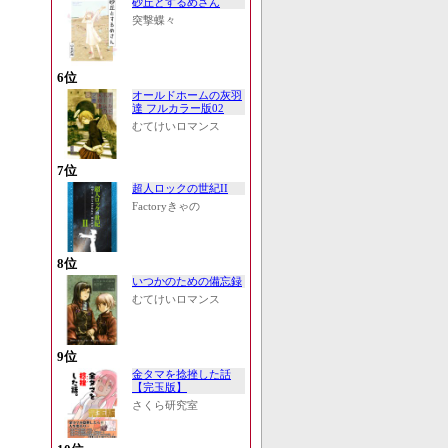
砂丘とするめさん
突撃蝶々
6位
オールドホームの灰羽
達 フルカラー版02
むてけいロマンス
7位
超人ロックの世紀II
Factoryきゃの
8位
いつかのための備忘録
むてけいロマンス
9位
金タマを捻挫した話
【完玉版】
さくら研究室