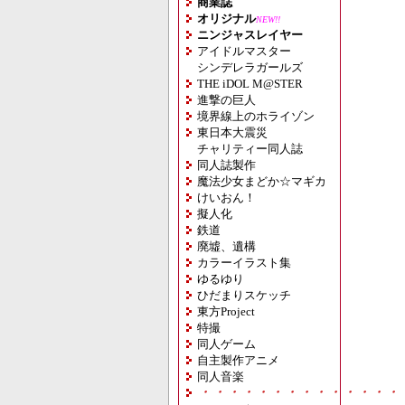
商業誌
オリジナル
NEW!!
ニンジャスレイヤー
アイドルマスター
シンデレラガールズ
THE iDOL M@STER
進撃の巨人
境界線上のホライゾン
東日本大震災
チャリティー同人誌
同人誌製作
魔法少女まどか☆マギカ
けいおん！
擬人化
鉄道
廃墟、遺構
カラーイラスト集
ゆるゆり
ひだまりスケッチ
東方Project
特撮
同人ゲーム
自主製作アニメ
同人音楽
・・・・・・・・・・・・・・