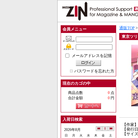
通販TOP
会員メニュー
東京ツリ
メールアドレスを記憶
パスワードを忘れた方
現在のカゴの中
商品点数
0
点
合計金額
0
円
入荷日検索
【作家】
【発行日】
2026年8月
【サイズ
日
月
火
水
木
金
土