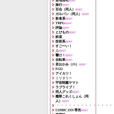
聖地巡礼
NEW!!
旅行
NEW!!
百合（同人）
NEW!!
ガルパン（同人）
NEW!!
飲食系
NEW!!
TRPG
NEW!!
評論
NEW!!
とびもの
NEW!!
鉄道
技術系
NEW!!
すごーい！
△
NEW!!
響け！
NEW!!
自転車
NEW!!
若おかみ（JS）
NEW!!
FGO
アイカツ！
ミリタリー
宇宙戦艦ヤマト
ラブライブ！
同人グッズ
NEW!!
艦隊これくしょん（同
人）
NEW!!
・・・・・・・・・・・・・・
COMIC ZIN 専売
NEW!!