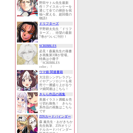
野田サトル先生最新
作！アイスホッケーを
通じて全ての挫折を祝
福へ変える、超回復の
物語1
ドリフターズ
平野耕太先生「ドリフ
ターズ」、待望の最新
7巻がついに刊行！
SCRIBBLES
必見！森薫先生の落書
き画集第3弾が登場。
特典は小冊子
「SCRIBBLES
color」！
ウマ娘 関連書籍
大注目シンデレラグレ
イやアンソロジーも発
売で一層盛り上がるウ
マ娘関連はこちら！
きらら作品の画集
美麗イラスト満載＆売
り切れ御免！ きらら
系作品の画集はこちら
です
ZINカードバインダー
森 薫先生・おがきちか
先生執筆、ZINオリジ
ナルカードバインダー