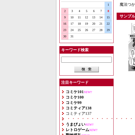
魔法つか
1
2
3
4
5
6
7
8
サンプ
9
10
11
12
13
14
15
16
17
18
19
20
21
22
23
24
25
26
27
28
29
30
31
キーワード検索
注目キーワード
コミケ101
NEW!!
コミケ100
コミケ99
コミティア138
コミティア137
・・・・・・・・・・・・・・
うまぴょい
NEW!!
レトロゲーム
NEW!!