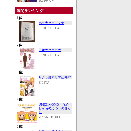
販売中です！
週間ランキング
1位
ネコ太とニャン太
FUNUKE LABLE
2位
ロボ太とポコ太
FUNUKE LABLE
3位
サクラ姫ネリマ証券12
SIESTA
4位
UME&MOMO うめ
ともものふつうの暮ら
し
MAGNET HILL
5位