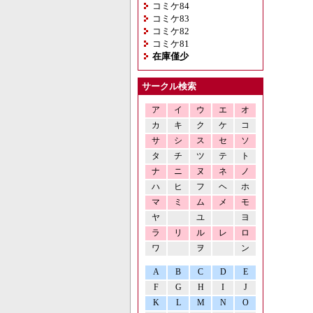
コミケ84
コミケ83
コミケ82
コミケ81
在庫僅少
サークル検索
ア
イ
ウ
エ
オ
カ
キ
ク
ケ
コ
サ
シ
ス
セ
ソ
タ
チ
ツ
テ
ト
ナ
ニ
ヌ
ネ
ノ
ハ
ヒ
フ
ヘ
ホ
マ
ミ
ム
メ
モ
ヤ
ユ
ヨ
ラ
リ
ル
レ
ロ
ワ
ヲ
ン
A
B
C
D
E
F
G
H
I
J
K
L
M
N
O