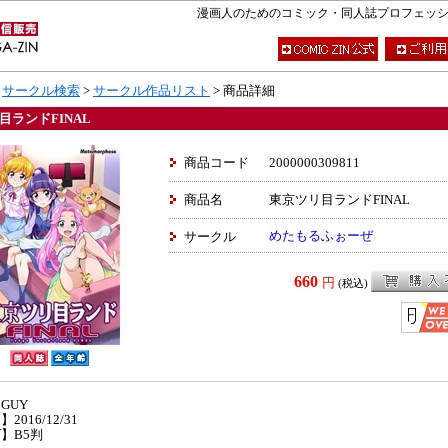
漫画人のためのコミック・同人誌プロフェッショナ
>
サークル検索
>
サークル作品リスト
> 商品詳細
目ランドFINAL
商品コード
2000000309811
商品名
東京ツリ目ランドFINAL
めたもるふぉーぜ
サークル
660
円
(税込)
GUY
2016/12/31
】B5判