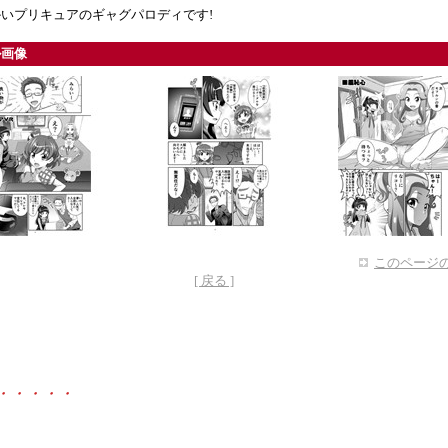
いプリキュアのギャグパロディです!
ル画像
このページの
[ 戻る ]
・・・・・