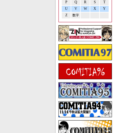
P
Q
R
S
T
U
V
W
X
Y
Z
数字