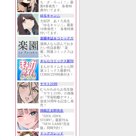
ち・ざ・ろっく！』最
新8巻発売！ 各巻特
典付いてます。
ゆるキャン△
大好評、あｆろ先生
『ゆるキャン△』最新
18巻発売！ 各巻特典
付いてます。
楽園本誌＆コミックス
漫画人なら読んでおき
たい作品多数!「楽
園」関連コミックスは
こちら
きららコミックス新刊
まんがタイムきらら関
連コミックス最新刊、
COMICZIN特典付き！
ヤマト2199
むらかわみちお先生版
「ヤマト2199」の画集
が『宇宙戦艦ヤマト』
放送50周年を記念し発
売！
得能正太郎先生
『IDOL×IDOL
STORY!』最新刊＆
『NEW GAME!完全
版』同時刊行！
ドッグスレッド