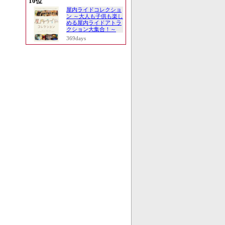
10位
屋内ライドコレクショ
ン ～大人も子供も楽し
める屋内ライドアトラ
クション大集合！～
369days