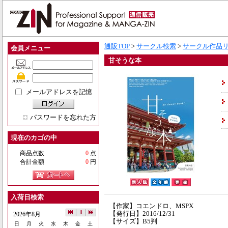
通販TOP
>
サークル検索
>
サークル作品
会員メニュー
甘そうな本
メールアドレスを記憶
パスワードを忘れた方
現在のカゴの中
商品点数
0
点
合計金額
0
円
入荷日検索
【作家】コエンドロ、MSPX
【発行日】2016/12/31
2026年8月
【サイズ】B5判
日
月
火
水
木
金
土