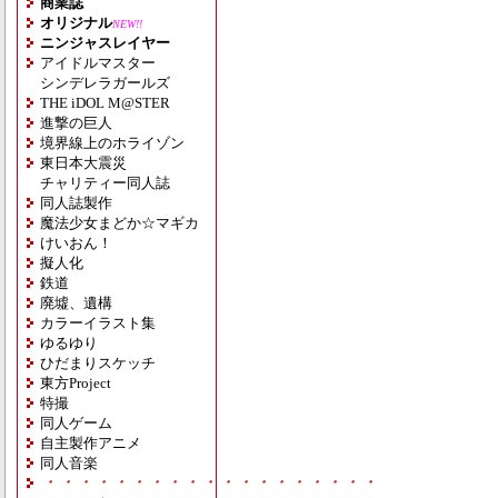
商業誌
オリジナル
NEW!!
ニンジャスレイヤー
アイドルマスター
シンデレラガールズ
THE iDOL M@STER
進撃の巨人
境界線上のホライゾン
東日本大震災
チャリティー同人誌
同人誌製作
魔法少女まどか☆マギカ
けいおん！
擬人化
鉄道
廃墟、遺構
カラーイラスト集
ゆるゆり
ひだまりスケッチ
東方Project
特撮
同人ゲーム
自主製作アニメ
同人音楽
・・・・・・・・・・・・・・・・・・・