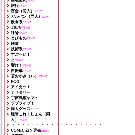
聖地巡礼
NEW!!
旅行
NEW!!
百合（同人）
NEW!!
ガルパン（同人）
NEW!!
飲食系
NEW!!
TRPG
NEW!!
評論
NEW!!
とびもの
NEW!!
鉄道
技術系
NEW!!
すごーい！
△
NEW!!
響け！
NEW!!
自転車
NEW!!
若おかみ（JS）
NEW!!
FGO
アイカツ！
ミリタリー
宇宙戦艦ヤマト
ラブライブ！
同人グッズ
NEW!!
艦隊これくしょん（同
人）
NEW!!
・・・・・・・・・・・・・・・・・・・
COMIC ZIN 専売
NEW!!