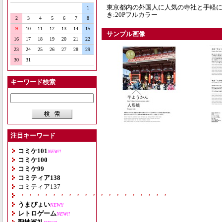
東京都内の外国人に人気の寺社と手軽
1
き:20Pフルカラー
2
3
4
5
6
7
8
9
10
11
12
13
14
15
サンプル画像
16
17
18
19
20
21
22
23
24
25
26
27
28
29
30
31
キーワード検索
注目キーワード
コミケ101
NEW!!
コミケ100
コミケ99
コミティア138
コミティア137
・・・・・・・・・・・・・・・・・・・
うまぴょい
NEW!!
レトロゲーム
NEW!!