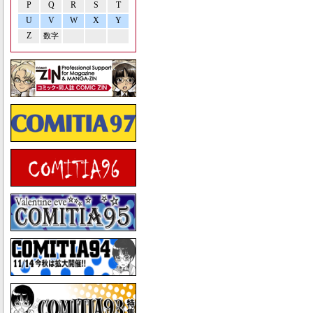
P
Q
R
S
T
U
V
W
X
Y
Z
数字