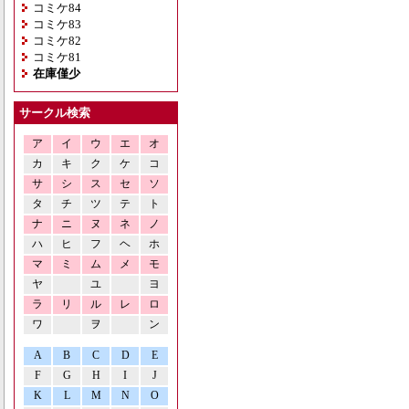
コミケ84
コミケ83
コミケ82
コミケ81
在庫僅少
サークル検索
ア
イ
ウ
エ
オ
カ
キ
ク
ケ
コ
サ
シ
ス
セ
ソ
タ
チ
ツ
テ
ト
ナ
ニ
ヌ
ネ
ノ
ハ
ヒ
フ
ヘ
ホ
マ
ミ
ム
メ
モ
ヤ
ユ
ヨ
ラ
リ
ル
レ
ロ
ワ
ヲ
ン
A
B
C
D
E
F
G
H
I
J
K
L
M
N
O