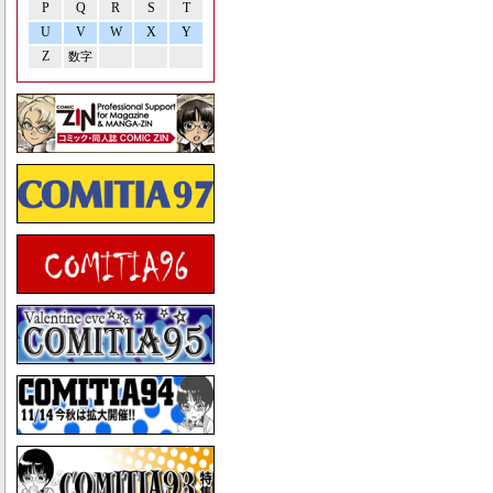
P
Q
R
S
T
U
V
W
X
Y
Z
数字