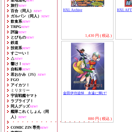
聖地巡礼
NEW!!
旅行
NEW!!
HXL Archive
HXL AFT
百合（同人）
NEW!!
ガルパン（同人）
NEW!!
飲食系
NEW!!
TRPG
NEW!!
評論
NEW!!
1,430 円 ( 税込 )
とびもの
NEW!!
鉄道
技術系
NEW!!
すごーい！
△
NEW!!
響け！
NEW!!
自転車
NEW!!
若おかみ（JS）
NEW!!
FGO
アイカツ！
ミリタリー
金田伊功追悼 永遠に輝け!
宇宙戦艦ヤマト
ラブライブ！
同人グッズ
NEW!!
艦隊これくしょん（同
人）
NEW!!
880 円 ( 税込 )
・・・・・・・・・・・・・・・・・・・
COMIC ZIN 専売
NEW!!