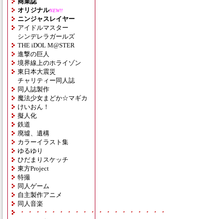
商業誌
オリジナル
NEW!!
ニンジャスレイヤー
アイドルマスター
シンデレラガールズ
THE iDOL M@STER
進撃の巨人
境界線上のホライゾン
東日本大震災
チャリティー同人誌
同人誌製作
魔法少女まどか☆マギカ
けいおん！
擬人化
鉄道
廃墟、遺構
カラーイラスト集
ゆるゆり
ひだまりスケッチ
東方Project
特撮
同人ゲーム
自主製作アニメ
同人音楽
・・・・・・・・・・・・・・・・・・・