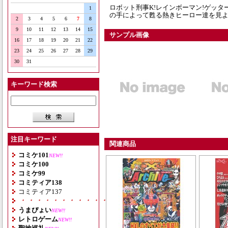
ロボット刑事K!レインボーマン!ゲッタ
1
の手によって甦る熱きヒーロー達を見よ
2
3
4
5
6
7
8
9
10
11
12
13
14
15
サンプル画像
16
17
18
19
20
21
22
23
24
25
26
27
28
29
30
31
キーワード検索
注目キーワード
関連商品
コミケ101
NEW!!
コミケ100
コミケ99
コミティア138
コミティア137
・・・・・・・・・・・・・・・・・・・
うまぴょい
NEW!!
レトロゲーム
NEW!!