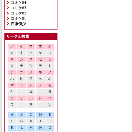
コミケ84
コミケ83
コミケ82
コミケ81
在庫僅少
サークル検索
ア
イ
ウ
エ
オ
カ
キ
ク
ケ
コ
サ
シ
ス
セ
ソ
タ
チ
ツ
テ
ト
ナ
ニ
ヌ
ネ
ノ
ハ
ヒ
フ
ヘ
ホ
マ
ミ
ム
メ
モ
ヤ
ユ
ヨ
ラ
リ
ル
レ
ロ
ワ
ヲ
ン
A
B
C
D
E
F
G
H
I
J
K
L
M
N
O