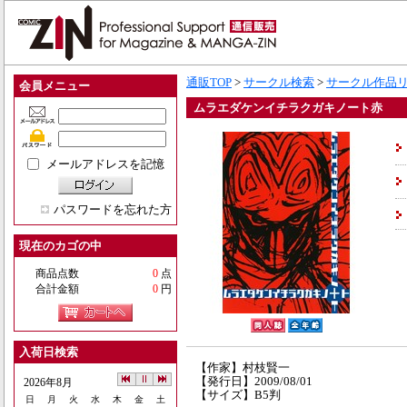
通販TOP
>
サークル検索
>
サークル作品
会員メニュー
ムラエダケンイチラクガキノート赤
メールアドレスを記憶
パスワードを忘れた方
現在のカゴの中
商品点数
0
点
合計金額
0
円
入荷日検索
【作家】村枝賢一
【発行日】2009/08/01
2026年8月
【サイズ】B5判
日
月
火
水
木
金
土