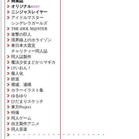
商業誌
オリジナル
NEW!!
ニンジャスレイヤー
アイドルマスター
シンデレラガールズ
THE iDOL M@STER
進撃の巨人
境界線上のホライゾン
東日本大震災
チャリティー同人誌
同人誌製作
魔法少女まどか☆マギカ
けいおん！
擬人化
鉄道
廃墟、遺構
カラーイラスト集
ゆるゆり
ひだまりスケッチ
東方Project
特撮
同人ゲーム
自主製作アニメ
同人音楽
・・・・・・・・・・・・・・・・・・・