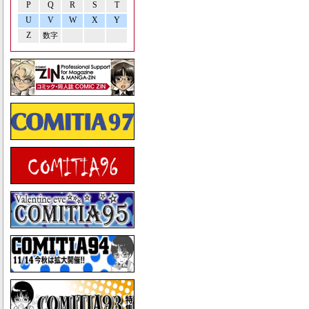
P
Q
R
S
T
U
V
W
X
Y
Z
数字