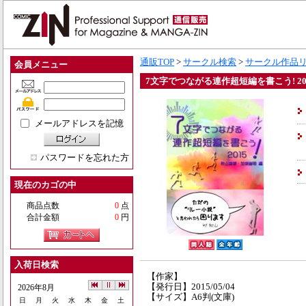
通販TOP
>
サークル検索
>
サークル作品
会員メニュー
7文字でつながる連作超短編を書こう! 20
メールアドレスを記憶
パスワードを忘れた方
現在のカゴの中
商品点数
0
点
合計金額
0
円
入荷日検索
【作家】
【発行日】2015/05/04
2026年8月
【サイズ】A6判(文庫)
日
月
火
水
木
金
土