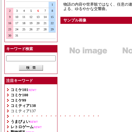
物語の内容や世界観ではなく、任意の
1
よる、ゆるやかな交響曲。
2
3
4
5
6
7
8
9
10
11
12
13
14
15
サンプル画像
16
17
18
19
20
21
22
23
24
25
26
27
28
29
30
31
キーワード検索
注目キーワード
コミケ101
NEW!!
コミケ100
コミケ99
コミティア138
コミティア137
・・・・・・・・・・・・・・・・・・・
うまぴょい
NEW!!
レトロゲーム
NEW!!