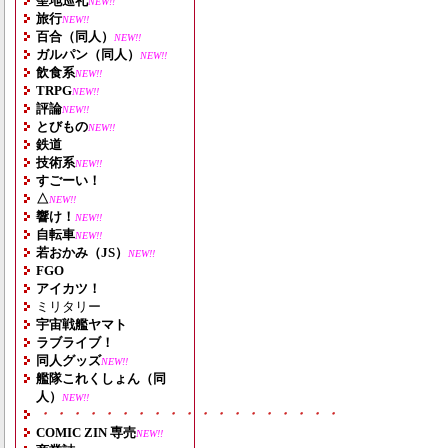
聖地巡礼
NEW!!
旅行
NEW!!
百合（同人）
NEW!!
ガルパン（同人）
NEW!!
飲食系
NEW!!
TRPG
NEW!!
評論
NEW!!
とびもの
NEW!!
鉄道
技術系
NEW!!
すごーい！
△
NEW!!
響け！
NEW!!
自転車
NEW!!
若おかみ（JS）
NEW!!
FGO
アイカツ！
ミリタリー
宇宙戦艦ヤマト
ラブライブ！
同人グッズ
NEW!!
艦隊これくしょん（同
人）
NEW!!
・・・・・・・・・・・・・・・・・・・
COMIC ZIN 専売
NEW!!