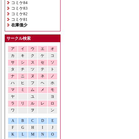
コミケ84
コミケ83
コミケ82
コミケ81
在庫僅少
サークル検索
ア
イ
ウ
エ
オ
カ
キ
ク
ケ
コ
サ
シ
ス
セ
ソ
タ
チ
ツ
テ
ト
ナ
ニ
ヌ
ネ
ノ
ハ
ヒ
フ
ヘ
ホ
マ
ミ
ム
メ
モ
ヤ
ユ
ヨ
ラ
リ
ル
レ
ロ
ワ
ヲ
ン
A
B
C
D
E
F
G
H
I
J
K
L
M
N
O