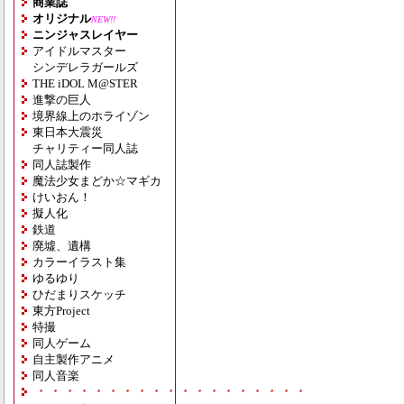
商業誌
オリジナル
NEW!!
ニンジャスレイヤー
アイドルマスター
シンデレラガールズ
THE iDOL M@STER
進撃の巨人
境界線上のホライゾン
東日本大震災
チャリティー同人誌
同人誌製作
魔法少女まどか☆マギカ
けいおん！
擬人化
鉄道
廃墟、遺構
カラーイラスト集
ゆるゆり
ひだまりスケッチ
東方Project
特撮
同人ゲーム
自主製作アニメ
同人音楽
・・・・・・・・・・・・・・・・・・・