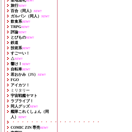
聖地巡礼
NEW!!
旅行
NEW!!
百合（同人）
NEW!!
ガルパン（同人）
NEW!!
飲食系
NEW!!
TRPG
NEW!!
評論
NEW!!
とびもの
NEW!!
鉄道
技術系
NEW!!
すごーい！
△
NEW!!
響け！
NEW!!
自転車
NEW!!
若おかみ（JS）
NEW!!
FGO
アイカツ！
ミリタリー
宇宙戦艦ヤマト
ラブライブ！
同人グッズ
NEW!!
艦隊これくしょん（同
人）
NEW!!
・・・・・・・・・・・・・・・・・・・
COMIC ZIN 専売
NEW!!