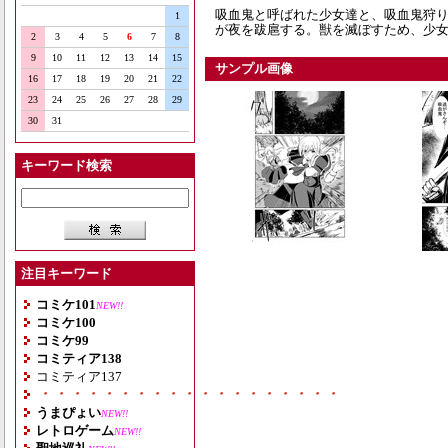
吸血鬼と呼ばれた少女達と、吸血鬼狩
1
が夜を跋扈する。獣を滅ぼすため、少
2
3
4
5
6
7
8
9
10
11
12
13
14
15
サンプル画像
16
17
18
19
20
21
22
23
24
25
26
27
28
29
30
31
キーワード検索
注目キーワード
コミケ101
NEW!!
コミケ100
コミケ99
コミティア138
コミティア137
・・・・・・・・・・・・・・・・・・・
うまぴょい
NEW!!
レトロゲーム
NEW!!