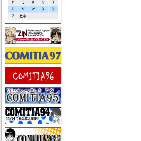
P
Q
R
S
T
U
V
W
X
Y
Z
数字