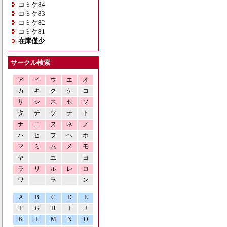
コミケ84
コミケ83
コミケ82
コミケ81
在庫僅少
サークル検索
ア
イ
ウ
エ
オ
カ
キ
ク
ケ
コ
サ
シ
ス
セ
ソ
タ
チ
ツ
テ
ト
ナ
ニ
ヌ
ネ
ノ
ハ
ヒ
フ
ヘ
ホ
マ
ミ
ム
メ
モ
ヤ
ユ
ヨ
ラ
リ
ル
レ
ロ
ワ
ヲ
ン
A
B
C
D
E
F
G
H
I
J
K
L
M
N
O