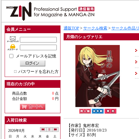
通販TOP
>
サークル検索
>
サークル作品
会員メニュー
月煌のシュヴァリエ
メールアドレスを記憶
パスワードを忘れた方
現在のカゴの中
商品点数
0
点
合計金額
0
円
入荷日検索
【作家】鬼村孝宏
【発行日】2016/10/23
2026年8月
【サイズ】B5判
日
月
火
水
木
金
土