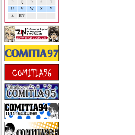
P
Q
R
S
T
U
V
W
X
Y
Z
数字