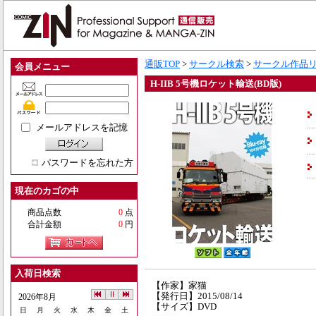
通販TOP
>
サークル検索
>
サークル作品
会員メニュー
H-IIB 5号機ロケット輸送(BD版)
メールアドレスを記憶
パスワードを忘れた方
現在のカゴの中
商品点数
0
点
合計金額
0
円
入荷日検索
【作家】家猫
【発行日】2015/08/14
2026年8月
【サイズ】DVD
日
月
火
水
木
金
土