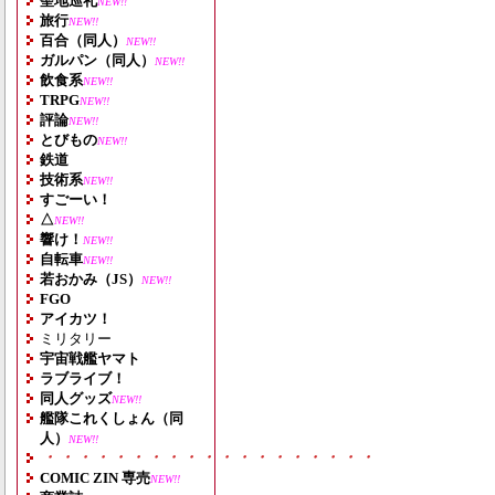
聖地巡礼
NEW!!
旅行
NEW!!
百合（同人）
NEW!!
ガルパン（同人）
NEW!!
飲食系
NEW!!
TRPG
NEW!!
評論
NEW!!
とびもの
NEW!!
鉄道
技術系
NEW!!
すごーい！
△
NEW!!
響け！
NEW!!
自転車
NEW!!
若おかみ（JS）
NEW!!
FGO
アイカツ！
ミリタリー
宇宙戦艦ヤマト
ラブライブ！
同人グッズ
NEW!!
艦隊これくしょん（同
人）
NEW!!
・・・・・・・・・・・・・・・・・・・
COMIC ZIN 専売
NEW!!