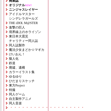
商業誌
オリジナル
NEW!!
ニンジャスレイヤー
アイドルマスター
シンデレラガールズ
THE iDOL M@STER
進撃の巨人
境界線上のホライゾン
東日本大震災
チャリティー同人誌
同人誌製作
魔法少女まどか☆マギカ
けいおん！
擬人化
鉄道
廃墟、遺構
カラーイラスト集
ゆるゆり
ひだまりスケッチ
東方Project
特撮
同人ゲーム
自主製作アニメ
同人音楽
・・・・・・・・・・・・・・・・・・・