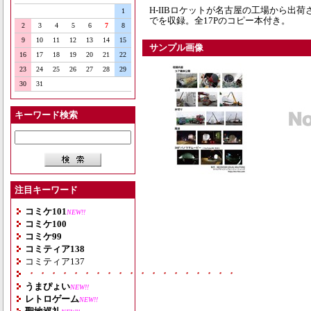
H-IIBロケットが名古屋の工場から出
1
でを収録。全17Pのコピー本付き。
2
3
4
5
6
7
8
9
10
11
12
13
14
15
サンプル画像
16
17
18
19
20
21
22
23
24
25
26
27
28
29
30
31
キーワード検索
注目キーワード
コミケ101
NEW!!
コミケ100
コミケ99
コミティア138
コミティア137
・・・・・・・・・・・・・・・・・・・
うまぴょい
NEW!!
レトロゲーム
NEW!!