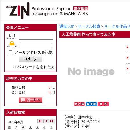
通販TOP
>
サークル検索
>
サークル作品
会員メニュー
人工培養肉 作って食べてみた本
メールアドレスを記憶
パスワードを忘れた方
現在のカゴの中
商品点数
0
点
合計金額
0
円
入荷日検索
【作家】田中啓太
【発行日】2016/08/14
2026年8月
【サイズ】A5判
日
月
火
水
木
金
土