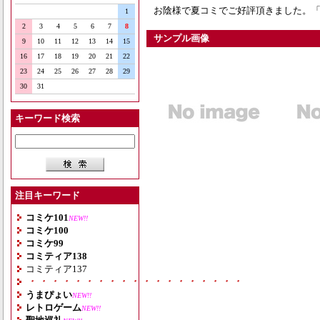
お陰様で夏コミでご好評頂きました。「
1
2
3
4
5
6
7
8
サンプル画像
9
10
11
12
13
14
15
16
17
18
19
20
21
22
23
24
25
26
27
28
29
30
31
キーワード検索
注目キーワード
コミケ101
NEW!!
コミケ100
コミケ99
コミティア138
コミティア137
・・・・・・・・・・・・・・・・・・・
うまぴょい
NEW!!
レトロゲーム
NEW!!