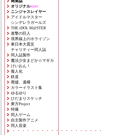
商業誌
オリジナル
NEW!!
ニンジャスレイヤー
アイドルマスター
シンデレラガールズ
THE iDOL M@STER
進撃の巨人
境界線上のホライゾン
東日本大震災
チャリティー同人誌
同人誌製作
魔法少女まどか☆マギカ
けいおん！
擬人化
鉄道
廃墟、遺構
カラーイラスト集
ゆるゆり
ひだまりスケッチ
東方Project
特撮
同人ゲーム
自主製作アニメ
同人音楽
・・・・・・・・・・・・・・・・・・・