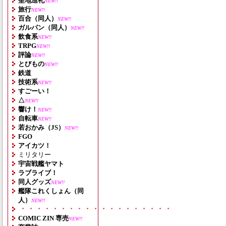
聖地巡礼
NEW!!
旅行
NEW!!
百合（同人）
NEW!!
ガルパン（同人）
NEW!!
飲食系
NEW!!
TRPG
NEW!!
評論
NEW!!
とびもの
NEW!!
鉄道
技術系
NEW!!
すごーい！
△
NEW!!
響け！
NEW!!
自転車
NEW!!
若おかみ（JS）
NEW!!
FGO
アイカツ！
ミリタリー
宇宙戦艦ヤマト
ラブライブ！
同人グッズ
NEW!!
艦隊これくしょん（同
人）
NEW!!
・・・・・・・・・・・・・・・・・・・
COMIC ZIN 専売
NEW!!