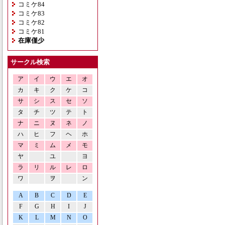
コミケ84
コミケ83
コミケ82
コミケ81
在庫僅少
サークル検索
ア
イ
ウ
エ
オ
カ
キ
ク
ケ
コ
サ
シ
ス
セ
ソ
タ
チ
ツ
テ
ト
ナ
ニ
ヌ
ネ
ノ
ハ
ヒ
フ
ヘ
ホ
マ
ミ
ム
メ
モ
ヤ
ユ
ヨ
ラ
リ
ル
レ
ロ
ワ
ヲ
ン
A
B
C
D
E
F
G
H
I
J
K
L
M
N
O