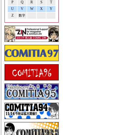
P
Q
R
S
T
U
V
W
X
Y
Z
数字