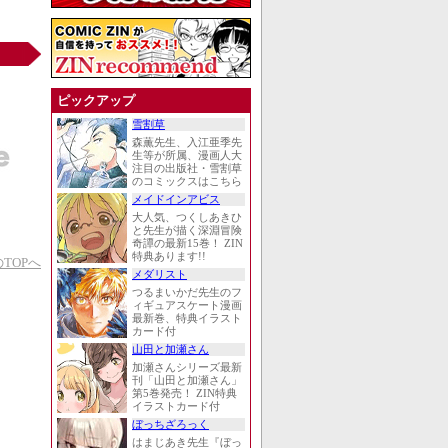
ピックアップ
雪割草
森薫先生、入江亜季先
生等が所属、漫画人大
注目の出版社・雪割草
のコミックスはこちら
メイドインアビス
大人気、つくしあきひ
と先生が描く深淵冒険
奇譚の最新15巻！ ZIN
特典あります!!
TOPへ
メダリスト
つるまいかだ先生のフ
ィギュアスケート漫画
最新巻、特典イラスト
カード付
山田と加瀬さん
加瀬さんシリーズ最新
刊「山田と加瀬さん」
第5巻発売！ ZIN特典
イラストカード付
ぼっちざろっく
はまじあき先生『ぼっ