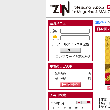
通販TOP
会員メニュー
日本酒フ
メールアドレスを記憶
パスワードを忘れた方
現在のカゴの中
商品点数
0
点
合計金額
0
円
入荷日検索
【作家
【発行日】
2026年8月
【サイズ
日
月
火
水
木
金
土