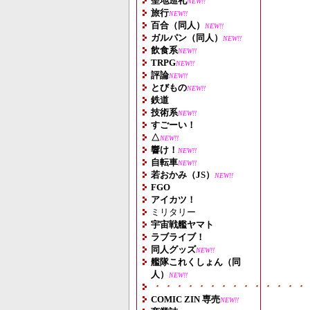
聖地巡礼
NEW!!
旅行
NEW!!
百合（同人）
NEW!!
ガルパン（同人）
NEW!!
飲食系
NEW!!
TRPG
NEW!!
評論
NEW!!
とびもの
NEW!!
鉄道
技術系
NEW!!
すごーい！
△
NEW!!
響け！
NEW!!
自転車
NEW!!
若おかみ（JS）
NEW!!
FGO
アイカツ！
ミリタリー
宇宙戦艦ヤマト
ラブライブ！
同人グッズ
NEW!!
艦隊これくしょん（同
人）
NEW!!
・・・・・・・・・・・・・・
COMIC ZIN 専売
NEW!!