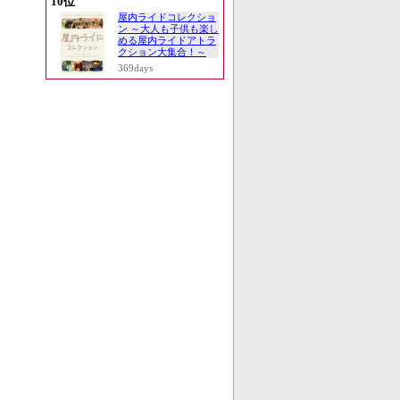
10位
屋内ライドコレクショ
ン ～大人も子供も楽し
める屋内ライドアトラ
クション大集合！～
369days