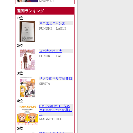
販売中です！
週間ランキング
1位
ネコ太とニャン太
FUNUKE LABLE
2位
ロボ太とポコ太
FUNUKE LABLE
3位
サクラ姫ネリマ証券12
SIESTA
4位
UME&MOMO うめ
ともものふつうの暮ら
し
MAGNET HILL
5位