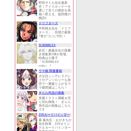
野田サトル先生最新
作！アイスホッケーを
通じて全ての挫折を祝
福へ変える、超回復の
物語1
ドリフターズ
平野耕太先生「ドリフ
ターズ」、待望の最新
7巻がついに刊行！
SCRIBBLES
必見！森薫先生の落書
き画集第3弾が登場。
特典は小冊子
「SCRIBBLES
color」！
ウマ娘 関連書籍
大注目シンデレラグレ
イやアンソロジーも発
売で一層盛り上がるウ
マ娘関連はこちら！
きらら作品の画集
美麗イラスト満載＆売
り切れ御免！ きらら
系作品の画集はこちら
です
ZINカードバインダー
森 薫先生・おがきちか
先生執筆、ZINオリジ
ナルカードバインダー