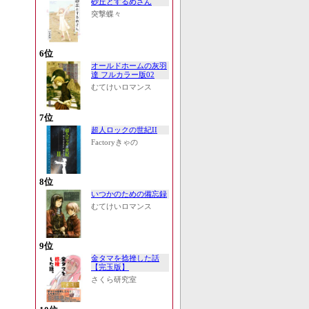
砂丘とするめさん
突撃蝶々
6位
オールドホームの灰羽
達 フルカラー版02
むてけいロマンス
7位
超人ロックの世紀II
Factoryきゃの
8位
いつかのための備忘録
むてけいロマンス
9位
金タマを捻挫した話
【完玉版】
さくら研究室