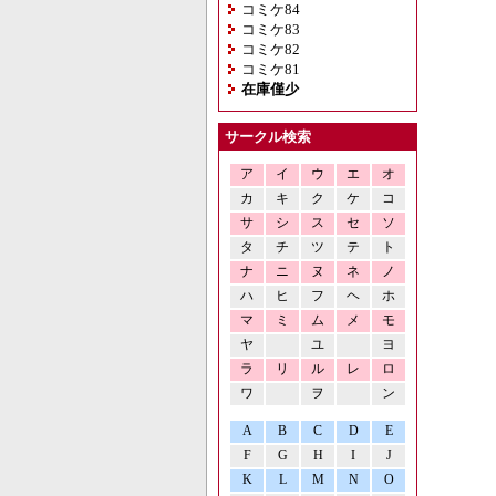
コミケ84
コミケ83
コミケ82
コミケ81
在庫僅少
サークル検索
ア
イ
ウ
エ
オ
カ
キ
ク
ケ
コ
サ
シ
ス
セ
ソ
タ
チ
ツ
テ
ト
ナ
ニ
ヌ
ネ
ノ
ハ
ヒ
フ
ヘ
ホ
マ
ミ
ム
メ
モ
ヤ
ユ
ヨ
ラ
リ
ル
レ
ロ
ワ
ヲ
ン
A
B
C
D
E
F
G
H
I
J
K
L
M
N
O