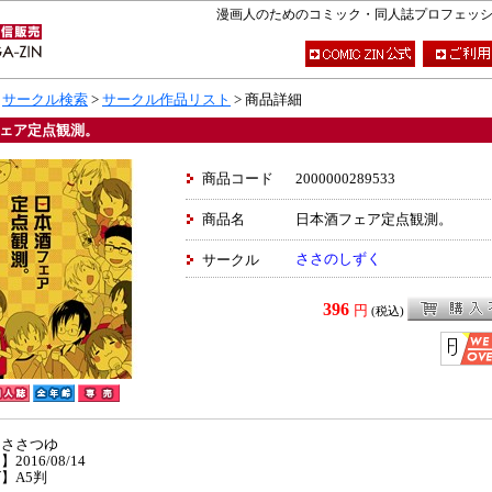
漫画人のためのコミック・同人誌プロフェッショナ
>
サークル検索
>
サークル作品リスト
> 商品詳細
ェア定点観測。
商品コード
2000000289533
商品名
日本酒フェア定点観測。
ささのしずく
サークル
396
円
(税込)
】ささつゆ
2016/08/14
】A5判