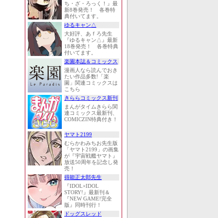
ち・ざ・ろっく！』最
新8巻発売！ 各巻特
典付いてます。
ゆるキャン△
大好評、あｆろ先生
『ゆるキャン△』最新
18巻発売！ 各巻特典
付いてます。
楽園本誌＆コミックス
漫画人なら読んでおき
たい作品多数!「楽
園」関連コミックスは
こちら
きららコミックス新刊
まんがタイムきらら関
連コミックス最新刊、
COMICZIN特典付き！
ヤマト2199
むらかわみちお先生版
「ヤマト2199」の画集
が『宇宙戦艦ヤマト』
放送50周年を記念し発
売！
得能正太郎先生
『IDOL×IDOL
STORY!』最新刊＆
『NEW GAME!完全
版』同時刊行！
ドッグスレッド