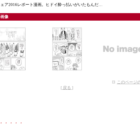
ェア2016レポート漫画。ヒドイ酔っ払いがいたもんだ…
ル画像
このページの
[ 戻る ]
・・・・・