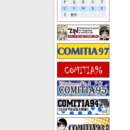
P
Q
R
S
T
U
V
W
X
Y
Z
数字