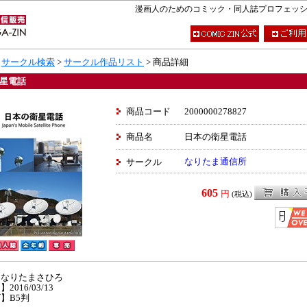
漫画人のためのコミック・同人誌プロフェッショナ
>
サークル検索
>
サークル作品リスト
> 商品詳細
星電話
商品コード
2000000278827
商品名
日本の衛星電話
なりたま通信所
サークル
605
円
(税込)
】なりたまさひろ
2016/03/13
】B5判