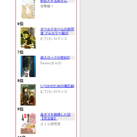
砂丘とするめさん
突撃蝶々
6位
オールドホームの灰羽
達 フルカラー版02
むてけいロマンス
7位
超人ロックの世紀II
Factoryきゃの
8位
いつかのための備忘録
むてけいロマンス
9位
金タマを捻挫した話
【完玉版】
さくら研究室