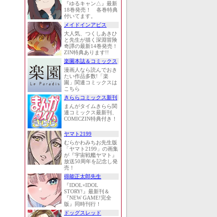
『ゆるキャン△』最新
18巻発売！ 各巻特典
付いてます。
メイドインアビス
大人気、つくしあきひ
と先生が描く深淵冒険
奇譚の最新14巻発売！
ZIN特典あります!!
楽園本誌＆コミックス
漫画人なら読んでおき
たい作品多数!「楽
園」関連コミックスは
こちら
きららコミックス新刊
まんがタイムきらら関
連コミックス最新刊、
COMICZIN特典付き！
ヤマト2199
むらかわみちお先生版
「ヤマト2199」の画集
が『宇宙戦艦ヤマト』
放送50周年を記念し発
売！
得能正太郎先生
『IDOL×IDOL
STORY!』最新刊＆
『NEW GAME!完全
版』同時刊行！
ドッグスレッド