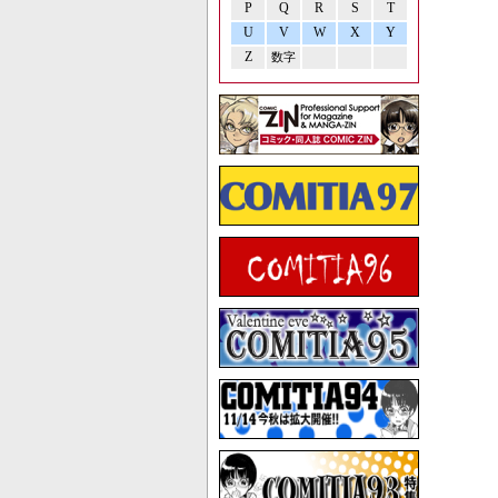
P
Q
R
S
T
U
V
W
X
Y
Z
数字