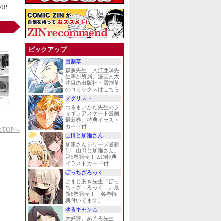
0P
ピックアップ
雪割草
森薫先生、入江亜季先
生等が所属、漫画人大
注目の出版社・雪割草
のコミックスはこちら
メダリスト
つるまいかだ先生のフ
ィギュアスケート漫画
最新巻、特典イラスト
カード付
TOPへ
山田と加瀬さん
加瀬さんシリーズ最新
刊「山田と加瀬さん」
第5巻発売！ ZIN特典
イラストカード付
ぼっちざろっく
はまじあき先生『ぼっ
ち・ざ・ろっく！』最
新8巻発売！ 各巻特
典付いてます。
ゆるキャン△
大好評、あｆろ先生