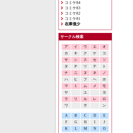
コミケ84
コミケ83
コミケ82
コミケ81
在庫僅少
サークル検索
ア
イ
ウ
エ
オ
カ
キ
ク
ケ
コ
サ
シ
ス
セ
ソ
タ
チ
ツ
テ
ト
ナ
ニ
ヌ
ネ
ノ
ハ
ヒ
フ
ヘ
ホ
マ
ミ
ム
メ
モ
ヤ
ユ
ヨ
ラ
リ
ル
レ
ロ
ワ
ヲ
ン
A
B
C
D
E
F
G
H
I
J
K
L
M
N
O