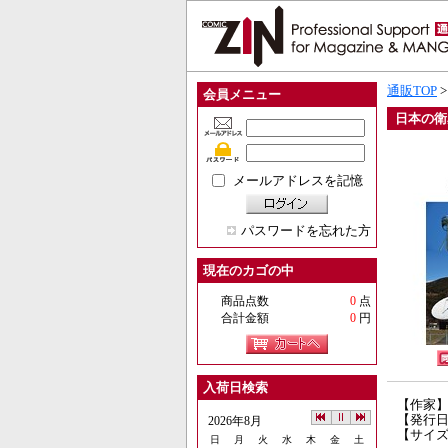
通販TOP
会員メニュー
日本の衛
メールアドレスを記憶
パスワードを忘れた方
現在のカゴの中
商品点数
0
点
合計金額
0
円
入荷日検索
【作家
【発行日】
2026年8月
【サイズ
日
月
火
水
木
金
土