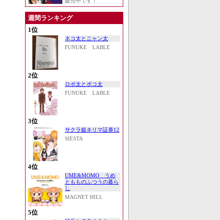
販売中です！
週間ランキング
1位
ネコ太とニャン太
FUNUKE LABLE
2位
ロボ太とポコ太
FUNUKE LABLE
3位
サクラ姫ネリマ証券12
SIESTA
4位
UME&MOMO うめ
ともものふつうの暮ら
し
MAGNET HILL
5位