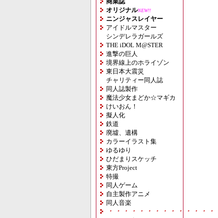
商業誌
オリジナル
NEW!!
ニンジャスレイヤー
アイドルマスター
シンデレラガールズ
THE iDOL M@STER
進撃の巨人
境界線上のホライゾン
東日本大震災
チャリティー同人誌
同人誌製作
魔法少女まどか☆マギカ
けいおん！
擬人化
鉄道
廃墟、遺構
カラーイラスト集
ゆるゆり
ひだまりスケッチ
東方Project
特撮
同人ゲーム
自主製作アニメ
同人音楽
・・・・・・・・・・・・・・