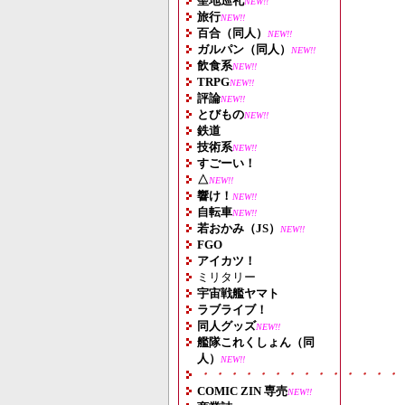
聖地巡礼
NEW!!
旅行
NEW!!
百合（同人）
NEW!!
ガルパン（同人）
NEW!!
飲食系
NEW!!
TRPG
NEW!!
評論
NEW!!
とびもの
NEW!!
鉄道
技術系
NEW!!
すごーい！
△
NEW!!
響け！
NEW!!
自転車
NEW!!
若おかみ（JS）
NEW!!
FGO
アイカツ！
ミリタリー
宇宙戦艦ヤマト
ラブライブ！
同人グッズ
NEW!!
艦隊これくしょん（同
人）
NEW!!
・・・・・・・・・・・・・・
COMIC ZIN 専売
NEW!!