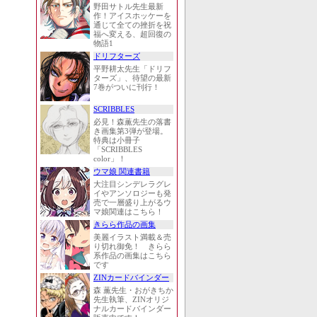
野田サトル先生最新
作！アイスホッケーを
通じて全ての挫折を祝
福へ変える、超回復の
物語1
ドリフターズ
平野耕太先生「ドリフ
ターズ」、待望の最新
7巻がついに刊行！
SCRIBBLES
必見！森薫先生の落書
き画集第3弾が登場。
特典は小冊子
「SCRIBBLES
color」！
ウマ娘 関連書籍
大注目シンデレラグレ
イやアンソロジーも発
売で一層盛り上がるウ
マ娘関連はこちら！
きらら作品の画集
美麗イラスト満載＆売
り切れ御免！ きらら
系作品の画集はこちら
です
ZINカードバインダー
森 薫先生・おがきちか
先生執筆、ZINオリジ
ナルカードバインダー