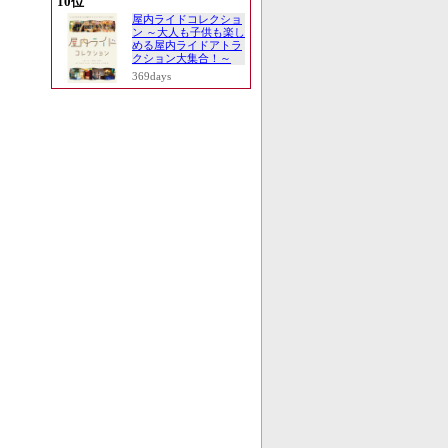
10位
屋内ライドコレクショ
ン ～大人も子供も楽し
める屋内ライドアトラ
クション大集合！～
369days