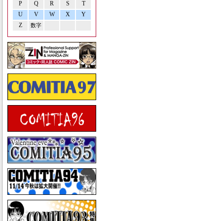
P
Q
R
S
T
U
V
W
X
Y
Z
数字