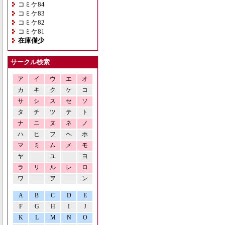
コミケ84
コミケ83
コミケ82
コミケ81
在庫僅少
サークル検索
ア
イ
ウ
エ
オ
カ
キ
ク
ケ
コ
サ
シ
ス
セ
ソ
タ
チ
ツ
テ
ト
ナ
ニ
ヌ
ネ
ノ
ハ
ヒ
フ
ヘ
ホ
マ
ミ
ム
メ
モ
ヤ
ユ
ヨ
ラ
リ
ル
レ
ロ
ワ
ヲ
ン
A
B
C
D
E
F
G
H
I
J
K
L
M
N
O