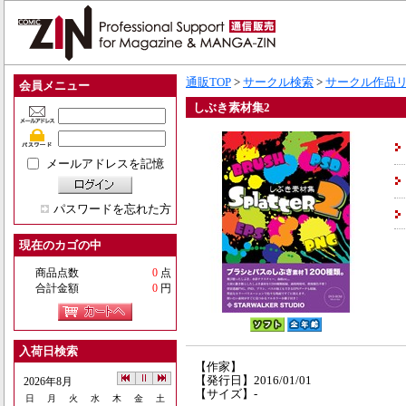
通販TOP
>
サークル検索
>
サークル作品
会員メニュー
しぶき素材集2
メールアドレスを記憶
パスワードを忘れた方
現在のカゴの中
商品点数
0
点
合計金額
0
円
入荷日検索
【作家】
【発行日】2016/01/01
2026年8月
【サイズ】-
日
月
火
水
木
金
土