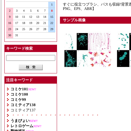
すぐに役立つブラシ、パスも収録!背景透過しぶ
1
PNG、EPS、ABR】
2
3
4
5
6
7
8
9
10
11
12
13
14
15
サンプル画像
16
17
18
19
20
21
22
23
24
25
26
27
28
29
30
31
キーワード検索
注目キーワード
コミケ101
NEW!!
コミケ100
コミケ99
コミティア138
コミティア137
・・・・・・・・・・・・・・・・・・・
うまぴょい
NEW!!
レトロゲーム
NEW!!