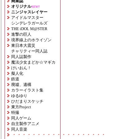
商業誌
オリジナル
NEW!!
ニンジャスレイヤー
アイドルマスター
シンデレラガールズ
THE iDOL M@STER
進撃の巨人
境界線上のホライゾン
東日本大震災
チャリティー同人誌
同人誌製作
魔法少女まどか☆マギカ
けいおん！
擬人化
鉄道
廃墟、遺構
カラーイラスト集
ゆるゆり
ひだまりスケッチ
東方Project
特撮
同人ゲーム
自主製作アニメ
同人音楽
・・・・・・・・・・・・・・・・・・・