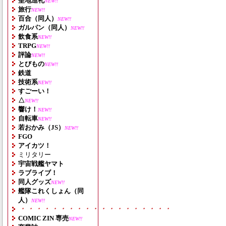
聖地巡礼
NEW!!
旅行
NEW!!
百合（同人）
NEW!!
ガルパン（同人）
NEW!!
飲食系
NEW!!
TRPG
NEW!!
評論
NEW!!
とびもの
NEW!!
鉄道
技術系
NEW!!
すごーい！
△
NEW!!
響け！
NEW!!
自転車
NEW!!
若おかみ（JS）
NEW!!
FGO
アイカツ！
ミリタリー
宇宙戦艦ヤマト
ラブライブ！
同人グッズ
NEW!!
艦隊これくしょん（同
人）
NEW!!
・・・・・・・・・・・・・・・・・・・
COMIC ZIN 専売
NEW!!