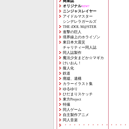
商業誌
オリジナル
NEW!!
ニンジャスレイヤー
アイドルマスター
シンデレラガールズ
THE iDOL M@STER
進撃の巨人
境界線上のホライゾン
東日本大震災
チャリティー同人誌
同人誌製作
魔法少女まどか☆マギカ
けいおん！
擬人化
鉄道
廃墟、遺構
カラーイラスト集
ゆるゆり
ひだまりスケッチ
東方Project
特撮
同人ゲーム
自主製作アニメ
同人音楽
・・・・・・・・・・・・・・