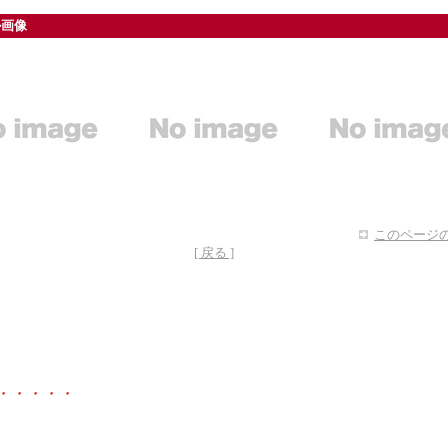
ル画像
このページの
[ 戻る ]
・・・・・