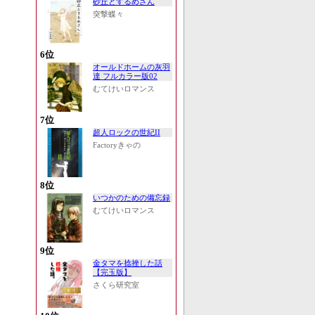
砂丘とするめさん
突撃蝶々
6位
オールドホームの灰羽
達 フルカラー版02
むてけいロマンス
7位
超人ロックの世紀II
Factoryきゃの
8位
いつかのための備忘録
むてけいロマンス
9位
金タマを捻挫した話
【完玉版】
さくら研究室