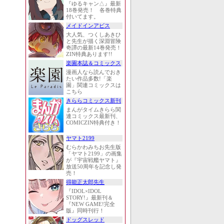
『ゆるキャン△』最新
18巻発売！ 各巻特典
付いてます。
メイドインアビス
大人気、つくしあきひ
と先生が描く深淵冒険
奇譚の最新14巻発売！
ZIN特典あります!!
楽園本誌＆コミックス
漫画人なら読んでおき
たい作品多数!「楽
園」関連コミックスは
こちら
きららコミックス新刊
まんがタイムきらら関
連コミックス最新刊、
COMICZIN特典付き！
ヤマト2199
むらかわみちお先生版
「ヤマト2199」の画集
が『宇宙戦艦ヤマト』
放送50周年を記念し発
売！
得能正太郎先生
『IDOL×IDOL
STORY!』最新刊＆
『NEW GAME!完全
版』同時刊行！
ドッグスレッド