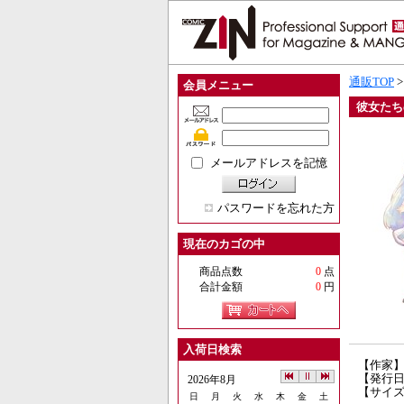
通販TOP
会員メニュー
彼女たち
メールアドレスを記憶
パスワードを忘れた方
現在のカゴの中
商品点数
0
点
合計金額
0
円
入荷日検索
【作家】sh
【発行日】
2026年8月
【サイズ
日
月
火
水
木
金
土