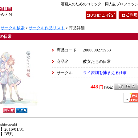
漫画人のためのコミック・同人誌プロフェッショナ
>
サークル検索
>
サークル作品リスト
> 商品詳細
の日常
商品コード
2000000275963
商品名
彼女たちの日常
ライ麦畑を捕まえる仕事
サークル
448
円
(税込)
imazaki
2016/01/31
】B5判