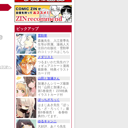
ピックアップ
雪割草
森薫先生、入江亜季先
生等が所属、漫画人大
注目の出版社・雪割草
のコミックスはこちら
メダリスト
つるまいかだ先生のフ
ィギュアスケート漫画
TOPへ
最新巻、特典イラスト
カード付
山田と加瀬さん
加瀬さんシリーズ最新
刊「山田と加瀬さん」
第5巻発売！ ZIN特典
イラストカード付
ぼっちざろっく
はまじあき先生『ぼっ
ち・ざ・ろっく！』最
新8巻発売！ 各巻特
典付いてます。
ゆるキャン△
大好評、あｆろ先生