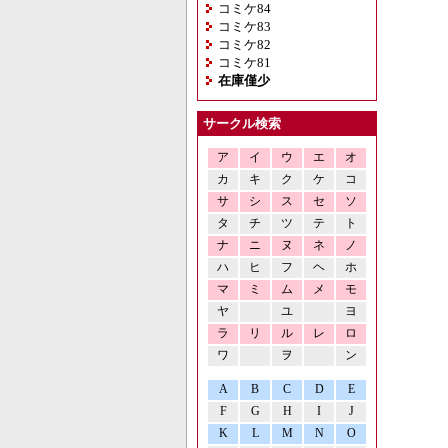
コミケ84
コミケ83
コミケ82
コミケ81
在庫僅少
サークル検索
ア
イ
ウ
エ
オ
カ
キ
ク
ケ
コ
サ
シ
ス
セ
ソ
タ
チ
ツ
テ
ト
ナ
ニ
ヌ
ネ
ノ
ハ
ヒ
フ
ヘ
ホ
マ
ミ
ム
メ
モ
ヤ
ユ
ヨ
ラ
リ
ル
レ
ロ
ワ
ヲ
ン
A
B
C
D
E
F
G
H
I
J
K
L
M
N
O