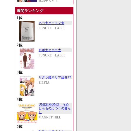
販売中です！
週間ランキング
1位
ネコ太とニャン太
FUNUKE LABLE
2位
ロボ太とポコ太
FUNUKE LABLE
3位
サクラ姫ネリマ証券12
SIESTA
4位
UME&MOMO うめ
ともものふつうの暮ら
し
MAGNET HILL
5位