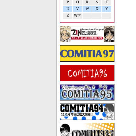
P
Q
R
S
T
U
V
W
X
Y
Z
数字