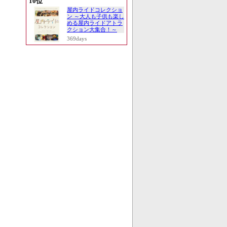
10位
屋内ライドコレクショ
ン ～大人も子供も楽し
める屋内ライドアトラ
クション大集合！～
369days