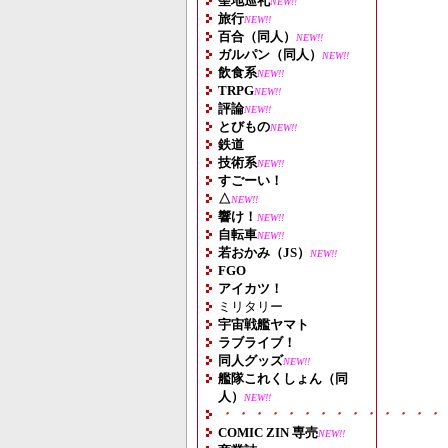
聖地巡礼
NEW!!
旅行
NEW!!
百合（同人）
NEW!!
ガルパン（同人）
NEW!!
飲食系
NEW!!
TRPG
NEW!!
評論
NEW!!
とびもの
NEW!!
鉄道
技術系
NEW!!
すごーい！
△
NEW!!
響け！
NEW!!
自転車
NEW!!
若おかみ（JS）
NEW!!
FGO
アイカツ！
ミリタリー
宇宙戦艦ヤマト
ラブライブ！
同人グッズ
NEW!!
艦隊これくしょん（同
人）
NEW!!
・・・・・・・・・・・・・・
COMIC ZIN 専売
NEW!!