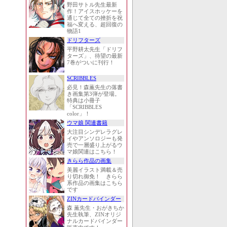
野田サトル先生最新
作！アイスホッケーを
通じて全ての挫折を祝
福へ変える、超回復の
物語1
ドリフターズ
平野耕太先生「ドリフ
ターズ」、待望の最新
7巻がついに刊行！
SCRIBBLES
必見！森薫先生の落書
き画集第3弾が登場。
特典は小冊子
「SCRIBBLES
color」！
ウマ娘 関連書籍
大注目シンデレラグレ
イやアンソロジーも発
売で一層盛り上がるウ
マ娘関連はこちら！
きらら作品の画集
美麗イラスト満載＆売
り切れ御免！ きらら
系作品の画集はこちら
です
ZINカードバインダー
森 薫先生・おがきちか
先生執筆、ZINオリジ
ナルカードバインダー