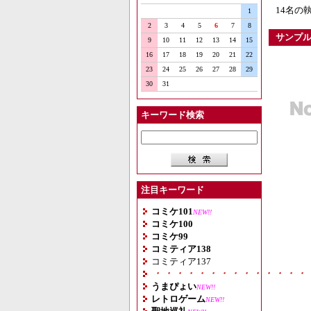
14名の
1
2
3
4
5
6
7
8
サンプ
9
10
11
12
13
14
15
16
17
18
19
20
21
22
23
24
25
26
27
28
29
30
31
キーワード検索
注目キーワード
コミケ101
NEW!!
コミケ100
コミケ99
コミティア138
コミティア137
・・・・・・・・・・・・・・
うまぴょい
NEW!!
レトロゲーム
NEW!!