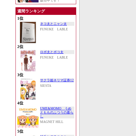
販売中です！
週間ランキング
1位
ネコ太とニャン太
FUNUKE LABLE
2位
ロボ太とポコ太
FUNUKE LABLE
3位
サクラ姫ネリマ証券12
SIESTA
4位
UME&MOMO うめ
ともものふつうの暮ら
し
MAGNET HILL
5位