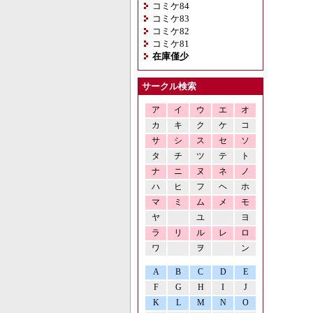
コミケ84
コミケ83
コミケ82
コミケ81
在庫僅少
サークル検索
ア
イ
ウ
エ
オ
カ
キ
ク
ケ
コ
サ
シ
ス
セ
ソ
タ
チ
ツ
テ
ト
ナ
ニ
ヌ
ネ
ノ
ハ
ヒ
フ
ヘ
ホ
マ
ミ
ム
メ
モ
ヤ
ユ
ヨ
ラ
リ
ル
レ
ロ
ワ
ヲ
ン
A
B
C
D
E
F
G
H
I
J
K
L
M
N
O