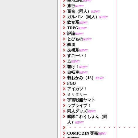
聖地巡礼
NEW!!
旅行
NEW!!
百合（同人）
NEW!!
ガルパン（同人）
NEW!!
飲食系
NEW!!
TRPG
NEW!!
評論
NEW!!
とびもの
NEW!!
鉄道
技術系
NEW!!
すごーい！
△
NEW!!
響け！
NEW!!
自転車
NEW!!
若おかみ（JS）
NEW!!
FGO
アイカツ！
ミリタリー
宇宙戦艦ヤマト
ラブライブ！
同人グッズ
NEW!!
艦隊これくしょん（同
人）
NEW!!
・・・・・・・・・・・・・・
COMIC ZIN 専売
NEW!!