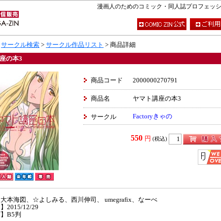
漫画人のためのコミック・同人誌プロフェッショナ
>
サークル検索
>
サークル作品リスト
> 商品詳細
座の本3
商品コード
2000000270791
商品名
ヤマト講座の本3
Factoryきゃの
サークル
550
円
(税込)
大本海図、☆よしみる、西川伸司、 umegrafix、なーべ
2015/12/29
】B5判