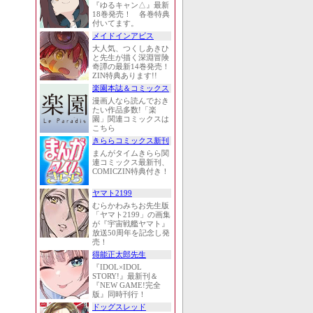
『ゆるキャン△』最新
18巻発売！ 各巻特典
付いてます。
メイドインアビス
大人気、つくしあきひ
と先生が描く深淵冒険
奇譚の最新14巻発売！
ZIN特典あります!!
楽園本誌＆コミックス
漫画人なら読んでおき
たい作品多数!「楽
園」関連コミックスは
こちら
きららコミックス新刊
まんがタイムきらら関
連コミックス最新刊、
COMICZIN特典付き！
ヤマト2199
むらかわみちお先生版
「ヤマト2199」の画集
が『宇宙戦艦ヤマト』
放送50周年を記念し発
売！
得能正太郎先生
『IDOL×IDOL
STORY!』最新刊＆
『NEW GAME!完全
版』同時刊行！
ドッグスレッド