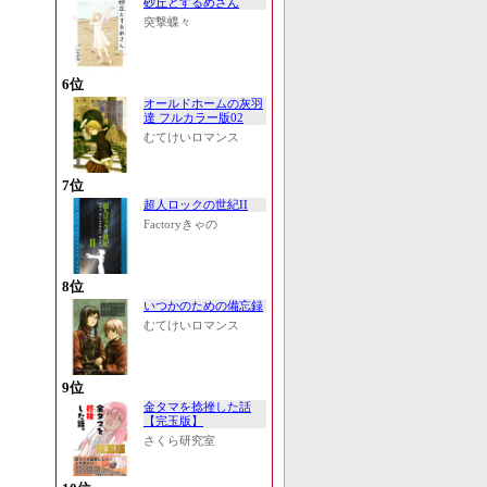
砂丘とするめさん
突撃蝶々
6位
オールドホームの灰羽
達 フルカラー版02
むてけいロマンス
7位
超人ロックの世紀II
Factoryきゃの
8位
いつかのための備忘録
むてけいロマンス
9位
金タマを捻挫した話
【完玉版】
さくら研究室