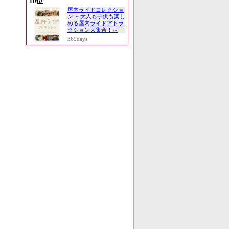
10位
屋内ライドコレクショ
ン ～大人も子供も楽し
める屋内ライドアトラ
クション大集合！～
369days