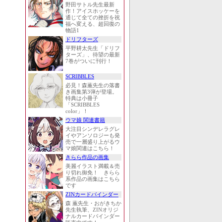
野田サトル先生最新
作！アイスホッケーを
通じて全ての挫折を祝
福へ変える、超回復の
物語1
ドリフターズ
平野耕太先生「ドリフ
ターズ」、待望の最新
7巻がついに刊行！
SCRIBBLES
必見！森薫先生の落書
き画集第3弾が登場。
特典は小冊子
「SCRIBBLES
color」！
ウマ娘 関連書籍
大注目シンデレラグレ
イやアンソロジーも発
売で一層盛り上がるウ
マ娘関連はこちら！
きらら作品の画集
美麗イラスト満載＆売
り切れ御免！ きらら
系作品の画集はこちら
です
ZINカードバインダー
森 薫先生・おがきちか
先生執筆、ZINオリジ
ナルカードバインダー