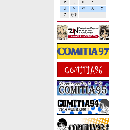
P
Q
R
S
T
U
V
W
X
Y
Z
数字