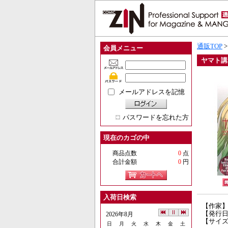
通販TOP
会員メニュー
ヤマト講
メールアドレスを記憶
パスワードを忘れた方
現在のカゴの中
商品点数
0
点
合計金額
0
円
入荷日検索
【作家】
【発行日】
2026年8月
【サイズ
日
月
火
水
木
金
土