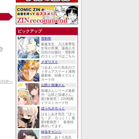
ピックアップ
雪割草
森薫先生、入江亜季先
生等が所属、漫画人大
注目の出版社・雪割草
のコミックスはこちら
メダリスト
つるまいかだ先生のフ
ィギュアスケート漫画
最新巻、特典イラスト
カード付
TOPへ
山田と加瀬さん
加瀬さんシリーズ最新
刊「山田と加瀬さん」
第5巻発売！ ZIN特典
イラストカード付
ぼっちざろっく
はまじあき先生『ぼっ
ち・ざ・ろっく！』最
新8巻発売！ 各巻特
典付いてます。
ゆるキャン△
大好評、あｆろ先生