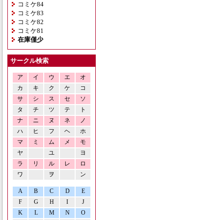
コミケ84
コミケ83
コミケ82
コミケ81
在庫僅少
サークル検索
ア
イ
ウ
エ
オ
カ
キ
ク
ケ
コ
サ
シ
ス
セ
ソ
タ
チ
ツ
テ
ト
ナ
ニ
ヌ
ネ
ノ
ハ
ヒ
フ
ヘ
ホ
マ
ミ
ム
メ
モ
ヤ
ユ
ヨ
ラ
リ
ル
レ
ロ
ワ
ヲ
ン
A
B
C
D
E
F
G
H
I
J
K
L
M
N
O