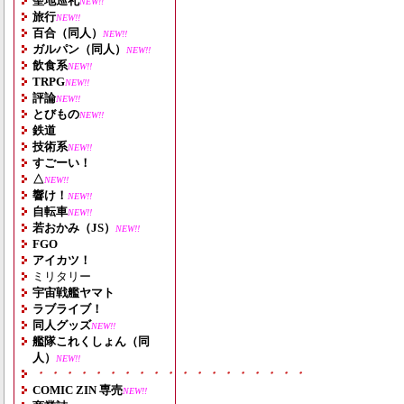
聖地巡礼
NEW!!
旅行
NEW!!
百合（同人）
NEW!!
ガルパン（同人）
NEW!!
飲食系
NEW!!
TRPG
NEW!!
評論
NEW!!
とびもの
NEW!!
鉄道
技術系
NEW!!
すごーい！
△
NEW!!
響け！
NEW!!
自転車
NEW!!
若おかみ（JS）
NEW!!
FGO
アイカツ！
ミリタリー
宇宙戦艦ヤマト
ラブライブ！
同人グッズ
NEW!!
艦隊これくしょん（同
人）
NEW!!
・・・・・・・・・・・・・・・・・・・
COMIC ZIN 専売
NEW!!