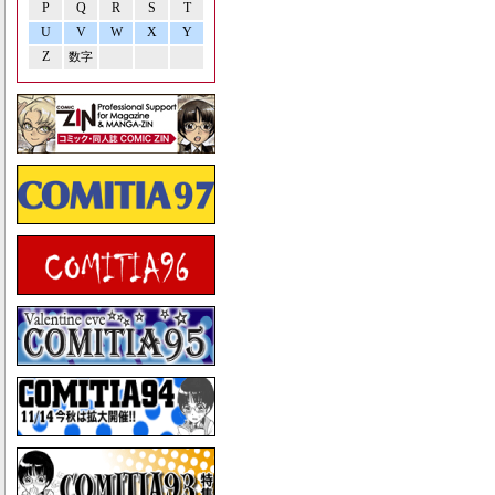
P
Q
R
S
T
U
V
W
X
Y
Z
数字