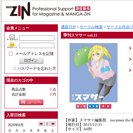
通販TOP
>
サークル検索
>
サークル作品
会員メニュー
季刊スマサー vol.11
メールアドレスを記憶
パスワードを忘れた方
現在のカゴの中
商品点数
0
点
合計金額
0
円
入荷日検索
【作家】スマサー編集部、necamax th
【発行日】2015/12/31
2026年8月
【サイズ】A4判
日
月
火
水
木
金
土