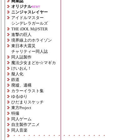
商業誌
オリジナル
NEW!!
ニンジャスレイヤー
アイドルマスター
シンデレラガールズ
THE iDOL M@STER
進撃の巨人
境界線上のホライゾン
東日本大震災
チャリティー同人誌
同人誌製作
魔法少女まどか☆マギカ
けいおん！
擬人化
鉄道
廃墟、遺構
カラーイラスト集
ゆるゆり
ひだまりスケッチ
東方Project
特撮
同人ゲーム
自主製作アニメ
同人音楽
・・・・・・・・・・・・・・・・・・・