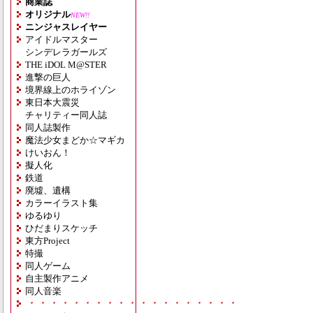
商業誌
オリジナル
NEW!!
ニンジャスレイヤー
アイドルマスター
シンデレラガールズ
THE iDOL M@STER
進撃の巨人
境界線上のホライゾン
東日本大震災
チャリティー同人誌
同人誌製作
魔法少女まどか☆マギカ
けいおん！
擬人化
鉄道
廃墟、遺構
カラーイラスト集
ゆるゆり
ひだまりスケッチ
東方Project
特撮
同人ゲーム
自主製作アニメ
同人音楽
・・・・・・・・・・・・・・・・・・・