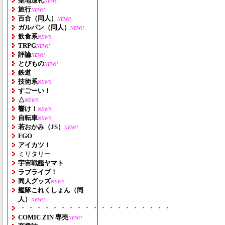
聖地巡礼
NEW!!
旅行
NEW!!
百合（同人）
NEW!!
ガルパン（同人）
NEW!!
飲食系
NEW!!
TRPG
NEW!!
評論
NEW!!
とびもの
NEW!!
鉄道
技術系
NEW!!
すごーい！
△
NEW!!
響け！
NEW!!
自転車
NEW!!
若おかみ（JS）
NEW!!
FGO
アイカツ！
ミリタリー
宇宙戦艦ヤマト
ラブライブ！
同人グッズ
NEW!!
艦隊これくしょん（同
人）
NEW!!
・・・・・・・・・・・・・・・・・・・
COMIC ZIN 専売
NEW!!