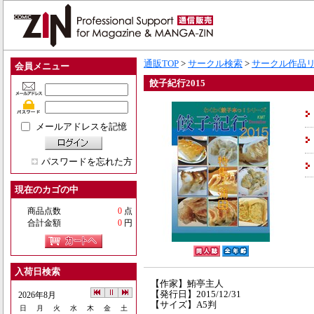
通販TOP
>
サークル検索
>
サークル作品
会員メニュー
餃子紀行2015
メールアドレスを記憶
パスワードを忘れた方
現在のカゴの中
商品点数
0
点
合計金額
0
円
入荷日検索
【作家】鮪亭主人
【発行日】2015/12/31
2026年8月
【サイズ】A5判
日
月
火
水
木
金
土