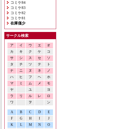
コミケ84
コミケ83
コミケ82
コミケ81
在庫僅少
サークル検索
ア
イ
ウ
エ
オ
カ
キ
ク
ケ
コ
サ
シ
ス
セ
ソ
タ
チ
ツ
テ
ト
ナ
ニ
ヌ
ネ
ノ
ハ
ヒ
フ
ヘ
ホ
マ
ミ
ム
メ
モ
ヤ
ユ
ヨ
ラ
リ
ル
レ
ロ
ワ
ヲ
ン
A
B
C
D
E
F
G
H
I
J
K
L
M
N
O