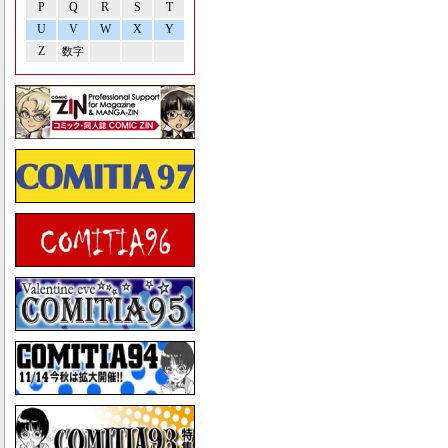
P
Q
R
S
T
U
V
W
X
Y
Z
数字