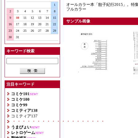
オールカラー本「餃子紀行2015」。特
1
フルカラー
2
3
4
5
6
7
8
9
10
11
12
13
14
15
サンプル画像
16
17
18
19
20
21
22
23
24
25
26
27
28
29
30
31
キーワード検索
注目キーワード
コミケ101
NEW!!
コミケ100
コミケ99
コミティア138
コミティア137
・・・・・・・・・・・・・・・・・・・
うまぴょい
NEW!!
レトロゲーム
NEW!!