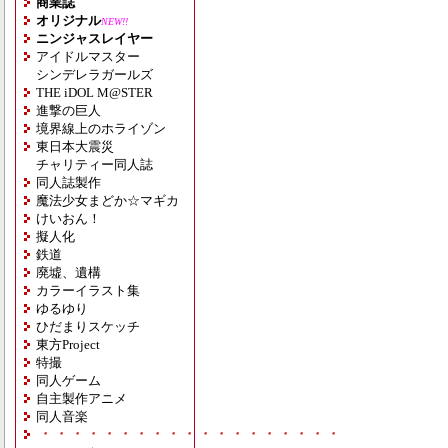
商業誌
オリジナル
NEW!!
ニンジャスレイヤー
アイドルマスター
シンデレラガールズ
THE iDOL M@STER
進撃の巨人
境界線上のホライゾン
東日本大震災
チャリティー同人誌
同人誌製作
魔法少女まどか☆マギカ
けいおん！
擬人化
鉄道
廃墟、遺構
カラーイラスト集
ゆるゆり
ひだまりスケッチ
東方Project
特撮
同人ゲーム
自主製作アニメ
同人音楽
・・・・・・・・・・・・・・・・・・・