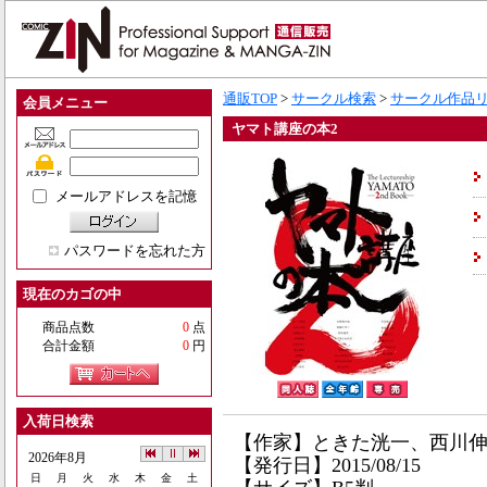
通販TOP
>
サークル検索
>
サークル作品
会員メニュー
ヤマト講座の本2
メールアドレスを記憶
パスワードを忘れた方
現在のカゴの中
商品点数
0
点
合計金額
0
円
入荷日検索
【作家】ときた洸一、西川
2026年8月
【発行日】2015/08/15
日
月
火
水
木
金
土