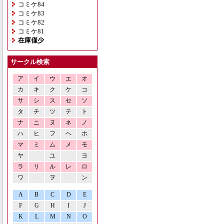
コミケ84
コミケ83
コミケ82
コミケ81
在庫僅少
サークル検索
ア
イ
ウ
エ
オ
カ
キ
ク
ケ
コ
サ
シ
ス
セ
ソ
タ
チ
ツ
テ
ト
ナ
ニ
ヌ
ネ
ノ
ハ
ヒ
フ
ヘ
ホ
マ
ミ
ム
メ
モ
ヤ
ユ
ヨ
ラ
リ
ル
レ
ロ
ワ
ヲ
ン
A
B
C
D
E
F
G
H
I
J
K
L
M
N
O