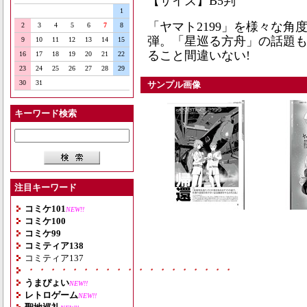
【サイズ】B5判
1
「ヤマト2199」を様々な角
2
3
4
5
6
7
8
弾。「星巡る方舟」の話題
9
10
11
12
13
14
15
ること間違いない!
16
17
18
19
20
21
22
23
24
25
26
27
28
29
30
31
サンプル画像
キーワード検索
注目キーワード
コミケ101
NEW!!
コミケ100
コミケ99
コミティア138
コミティア137
・・・・・・・・・・・・・・・・・・・
うまぴょい
NEW!!
レトロゲーム
NEW!!