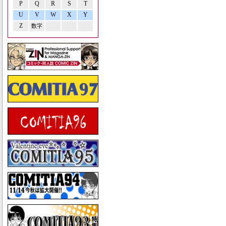
P
Q
R
S
T
U
V
W
X
Y
Z
数字