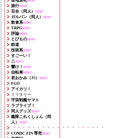
聖地巡礼
NEW!!
旅行
NEW!!
百合（同人）
NEW!!
ガルパン（同人）
NEW!!
飲食系
NEW!!
TRPG
NEW!!
評論
NEW!!
とびもの
NEW!!
鉄道
技術系
NEW!!
すごーい！
△
NEW!!
響け！
NEW!!
自転車
NEW!!
若おかみ（JS）
NEW!!
FGO
アイカツ！
ミリタリー
宇宙戦艦ヤマト
ラブライブ！
同人グッズ
NEW!!
艦隊これくしょん（同
人）
NEW!!
・・・・・・・・・・・・・・・・・・・
COMIC ZIN 専売
NEW!!