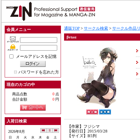
通販TOP
>
サークル検索
>
サークル作品
会員メニュー
βetaα
メールアドレスを記憶
パスワードを忘れた方
現在のカゴの中
商品点数
0
点
合計金額
0
円
入荷日検索
【作家】フジシマ
【発行日】2015/03/28
2026年8月
【サイズ】B5判
日
月
火
水
木
金
土