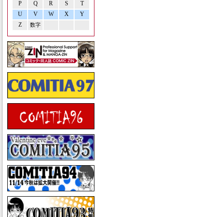
P
Q
R
S
T
U
V
W
X
Y
Z
数字