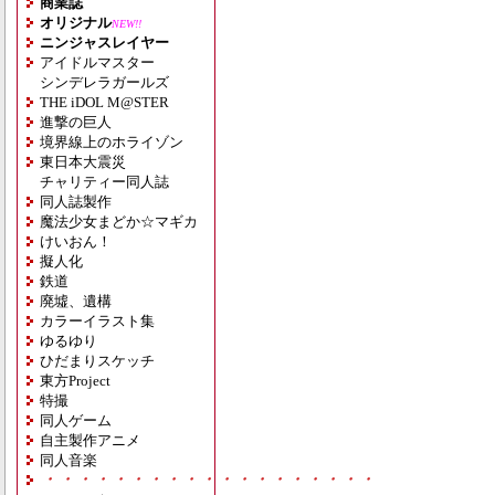
商業誌
オリジナル
NEW!!
ニンジャスレイヤー
アイドルマスター
シンデレラガールズ
THE iDOL M@STER
進撃の巨人
境界線上のホライゾン
東日本大震災
チャリティー同人誌
同人誌製作
魔法少女まどか☆マギカ
けいおん！
擬人化
鉄道
廃墟、遺構
カラーイラスト集
ゆるゆり
ひだまりスケッチ
東方Project
特撮
同人ゲーム
自主製作アニメ
同人音楽
・・・・・・・・・・・・・・・・・・・