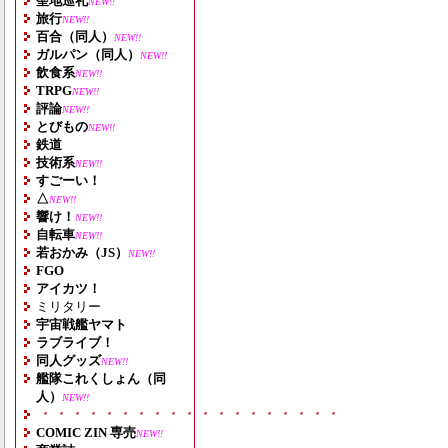
聖地巡礼
NEW!!
旅行
NEW!!
百合（同人）
NEW!!
ガルパン（同人）
NEW!!
飲食系
NEW!!
TRPG
NEW!!
評論
NEW!!
とびもの
NEW!!
鉄道
技術系
NEW!!
すごーい！
△
NEW!!
響け！
NEW!!
自転車
NEW!!
若おかみ（JS）
NEW!!
FGO
アイカツ！
ミリタリー
宇宙戦艦ヤマト
ラブライブ！
同人グッズ
NEW!!
艦隊これくしょん（同
人）
NEW!!
・・・・・・・・・・・・・・・・・・・
COMIC ZIN 専売
NEW!!