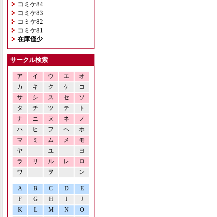
コミケ84
コミケ83
コミケ82
コミケ81
在庫僅少
サークル検索
ア
イ
ウ
エ
オ
カ
キ
ク
ケ
コ
サ
シ
ス
セ
ソ
タ
チ
ツ
テ
ト
ナ
ニ
ヌ
ネ
ノ
ハ
ヒ
フ
ヘ
ホ
マ
ミ
ム
メ
モ
ヤ
ユ
ヨ
ラ
リ
ル
レ
ロ
ワ
ヲ
ン
A
B
C
D
E
F
G
H
I
J
K
L
M
N
O