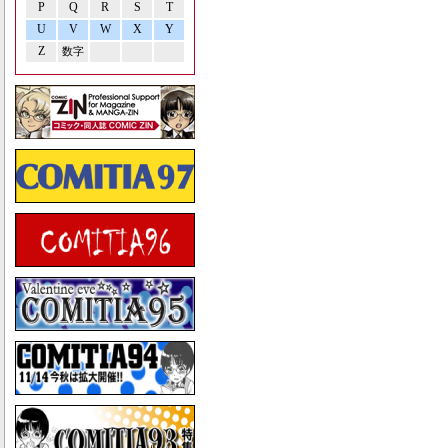
P
Q
R
S
T
U
V
W
X
Y
Z
数字