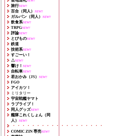
聖地巡礼
NEW!!
旅行
NEW!!
百合（同人）
NEW!!
ガルパン（同人）
NEW!!
飲食系
NEW!!
TRPG
NEW!!
評論
NEW!!
とびもの
NEW!!
鉄道
技術系
NEW!!
すごーい！
△
NEW!!
響け！
NEW!!
自転車
NEW!!
若おかみ（JS）
NEW!!
FGO
アイカツ！
ミリタリー
宇宙戦艦ヤマト
ラブライブ！
同人グッズ
NEW!!
艦隊これくしょん（同
人）
NEW!!
・・・・・・・・・・・・・・・・・・・
COMIC ZIN 専売
NEW!!