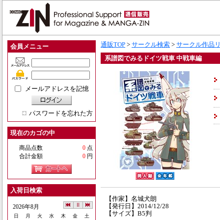
通販TOP
>
サークル検索
>
サークル作品
会員メニュー
系譜図でみるドイツ戦車 中戦車編
メールアドレスを記憶
パスワードを忘れた方
現在のカゴの中
商品点数
0
点
合計金額
0
円
入荷日検索
【作家】名城犬朗
【発行日】2014/12/28
2026年8月
【サイズ】B5判
日
月
火
水
木
金
土