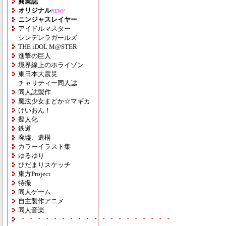
商業誌
オリジナル
NEW!!
ニンジャスレイヤー
アイドルマスター
シンデレラガールズ
THE iDOL M@STER
進撃の巨人
境界線上のホライゾン
東日本大震災
チャリティー同人誌
同人誌製作
魔法少女まどか☆マギカ
けいおん！
擬人化
鉄道
廃墟、遺構
カラーイラスト集
ゆるゆり
ひだまりスケッチ
東方Project
特撮
同人ゲーム
自主製作アニメ
同人音楽
・・・・・・・・・・・・・・・・・・・