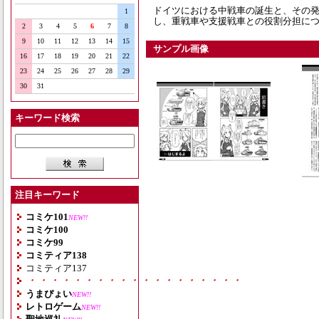
ドイツにおける中戦車の誕生と、その
1
し、重戦車や支援戦車との役割分担につ
2
3
4
5
6
7
8
9
10
11
12
13
14
15
サンプル画像
16
17
18
19
20
21
22
23
24
25
26
27
28
29
30
31
キーワード検索
注目キーワード
コミケ101
NEW!!
コミケ100
コミケ99
コミティア138
コミティア137
・・・・・・・・・・・・・・・・・・・
うまぴょい
NEW!!
レトロゲーム
NEW!!