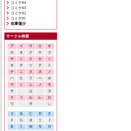
コミケ84
コミケ83
コミケ82
コミケ81
在庫僅少
サークル検索
ア
イ
ウ
エ
オ
カ
キ
ク
ケ
コ
サ
シ
ス
セ
ソ
タ
チ
ツ
テ
ト
ナ
ニ
ヌ
ネ
ノ
ハ
ヒ
フ
ヘ
ホ
マ
ミ
ム
メ
モ
ヤ
ユ
ヨ
ラ
リ
ル
レ
ロ
ワ
ヲ
ン
A
B
C
D
E
F
G
H
I
J
K
L
M
N
O