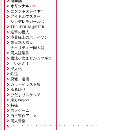
商業誌
オリジナル
NEW!!
ニンジャスレイヤー
アイドルマスター
シンデレラガールズ
THE iDOL M@STER
進撃の巨人
境界線上のホライゾン
東日本大震災
チャリティー同人誌
同人誌製作
魔法少女まどか☆マギカ
けいおん！
擬人化
鉄道
廃墟、遺構
カラーイラスト集
ゆるゆり
ひだまりスケッチ
東方Project
特撮
同人ゲーム
自主製作アニメ
同人音楽
・・・・・・・・・・・・・・・・・・・