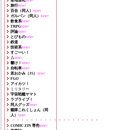
聖地巡礼
NEW!!
旅行
NEW!!
百合（同人）
NEW!!
ガルパン（同人）
NEW!!
飲食系
NEW!!
TRPG
NEW!!
評論
NEW!!
とびもの
NEW!!
鉄道
技術系
NEW!!
すごーい！
△
NEW!!
響け！
NEW!!
自転車
NEW!!
若おかみ（JS）
NEW!!
FGO
アイカツ！
ミリタリー
宇宙戦艦ヤマト
ラブライブ！
同人グッズ
NEW!!
艦隊これくしょん（同
人）
NEW!!
・・・・・・・・・・・・・・・・・・・
COMIC ZIN 専売
NEW!!