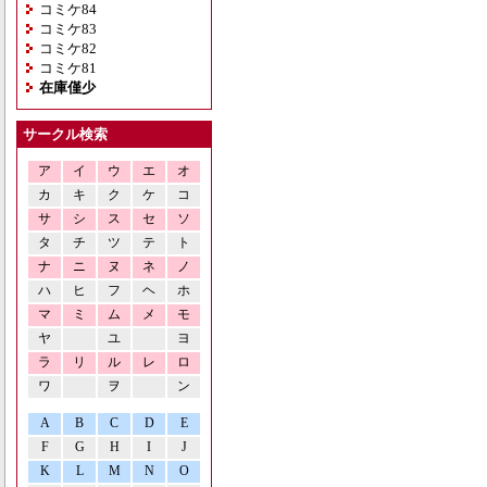
コミケ84
コミケ83
コミケ82
コミケ81
在庫僅少
サークル検索
ア
イ
ウ
エ
オ
カ
キ
ク
ケ
コ
サ
シ
ス
セ
ソ
タ
チ
ツ
テ
ト
ナ
ニ
ヌ
ネ
ノ
ハ
ヒ
フ
ヘ
ホ
マ
ミ
ム
メ
モ
ヤ
ユ
ヨ
ラ
リ
ル
レ
ロ
ワ
ヲ
ン
A
B
C
D
E
F
G
H
I
J
K
L
M
N
O