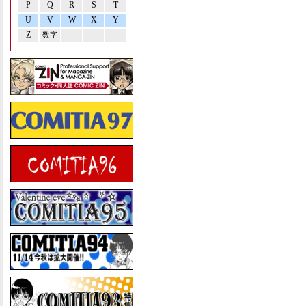
P
Q
R
S
T
U
V
W
X
Y
Z
数字