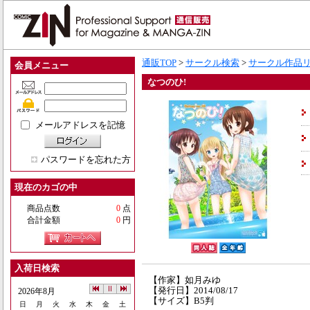
通販TOP
>
サークル検索
>
サークル作品
会員メニュー
なつのひ!
メールアドレスを記憶
パスワードを忘れた方
現在のカゴの中
商品点数
0
点
合計金額
0
円
入荷日検索
【作家】如月みゆ
【発行日】2014/08/17
2026年8月
【サイズ】B5判
日
月
火
水
木
金
土