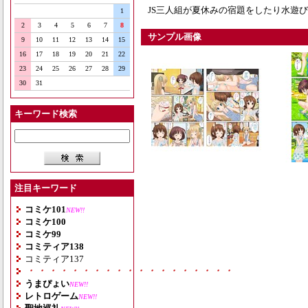
JS三人組が夏休みの宿題をしたり水遊
1
2
3
4
5
6
7
8
サンプル画像
9
10
11
12
13
14
15
16
17
18
19
20
21
22
23
24
25
26
27
28
29
30
31
キーワード検索
注目キーワード
コミケ101
NEW!!
コミケ100
コミケ99
コミティア138
コミティア137
・・・・・・・・・・・・・・・・・・・
うまぴょい
NEW!!
レトロゲーム
NEW!!