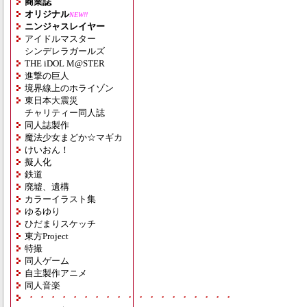
商業誌
オリジナル
NEW!!
ニンジャスレイヤー
アイドルマスター
シンデレラガールズ
THE iDOL M@STER
進撃の巨人
境界線上のホライゾン
東日本大震災
チャリティー同人誌
同人誌製作
魔法少女まどか☆マギカ
けいおん！
擬人化
鉄道
廃墟、遺構
カラーイラスト集
ゆるゆり
ひだまりスケッチ
東方Project
特撮
同人ゲーム
自主製作アニメ
同人音楽
・・・・・・・・・・・・・・・・・・・