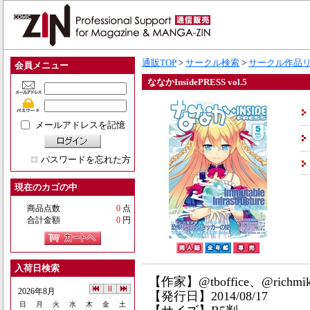
通販TOP
>
サークル検索
>
サークル作品
会員メニュー
ななかInsidePRESS vol.5
メールアドレスを記憶
パスワードを忘れた方
現在のカゴの中
商品点数
0
点
合計金額
0
円
入荷日検索
【作家】@tboffice、@richmik
2026年8月
【発行日】2014/08/17
日
月
火
水
木
金
土