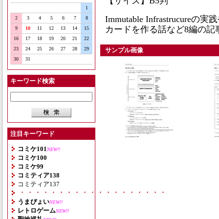
【サイズ】B5判
1
Immutable Infrastr
2
3
4
5
6
7
8
カードを作る話など8編の記
9
10
11
12
13
14
15
16
17
18
19
20
21
22
23
24
25
26
27
28
29
サンプル画像
30
31
キーワード検索
注目キーワード
コミケ101
NEW!!
コミケ100
コミケ99
コミティア138
コミティア137
・・・・・・・・・・・・・・・・・・・
うまぴょい
NEW!!
レトロゲーム
NEW!!