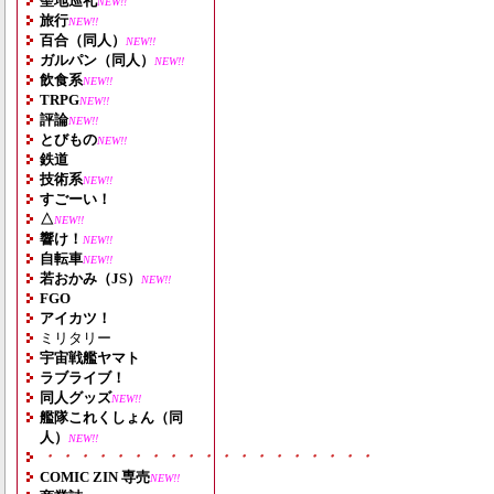
聖地巡礼
NEW!!
旅行
NEW!!
百合（同人）
NEW!!
ガルパン（同人）
NEW!!
飲食系
NEW!!
TRPG
NEW!!
評論
NEW!!
とびもの
NEW!!
鉄道
技術系
NEW!!
すごーい！
△
NEW!!
響け！
NEW!!
自転車
NEW!!
若おかみ（JS）
NEW!!
FGO
アイカツ！
ミリタリー
宇宙戦艦ヤマト
ラブライブ！
同人グッズ
NEW!!
艦隊これくしょん（同
人）
NEW!!
・・・・・・・・・・・・・・・・・・・
COMIC ZIN 専売
NEW!!