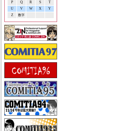
P
Q
R
S
T
U
V
W
X
Y
Z
数字