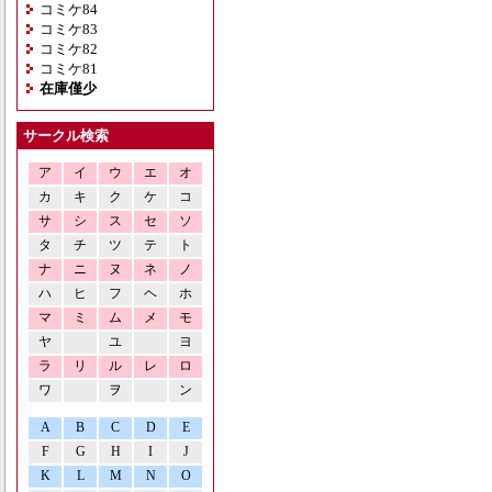
コミケ84
コミケ83
コミケ82
コミケ81
在庫僅少
サークル検索
ア
イ
ウ
エ
オ
カ
キ
ク
ケ
コ
サ
シ
ス
セ
ソ
タ
チ
ツ
テ
ト
ナ
ニ
ヌ
ネ
ノ
ハ
ヒ
フ
ヘ
ホ
マ
ミ
ム
メ
モ
ヤ
ユ
ヨ
ラ
リ
ル
レ
ロ
ワ
ヲ
ン
A
B
C
D
E
F
G
H
I
J
K
L
M
N
O