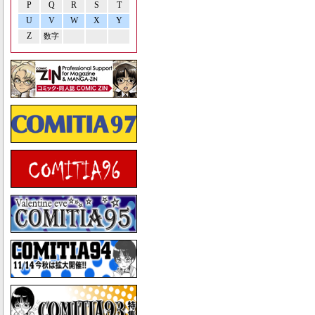
P
Q
R
S
T
U
V
W
X
Y
Z
数字