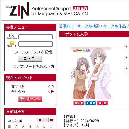
通販TOP
>
サークル検索
>
サークル作品
会員メニュー
ロボット友人学
メールアドレスを記憶
パスワードを忘れた方
現在のカゴの中
商品点数
0
点
合計金額
0
円
入荷日検索
【作家】
【発行日】2014/04/29
2026年8月
【サイズ】B5判
日
月
火
水
木
金
土