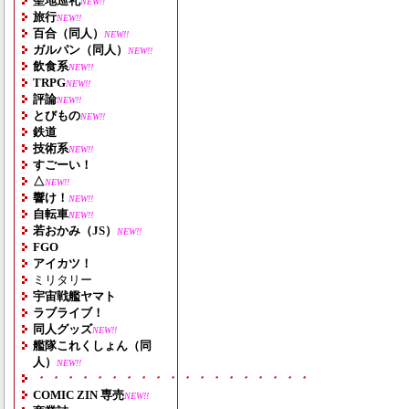
聖地巡礼
NEW!!
旅行
NEW!!
百合（同人）
NEW!!
ガルパン（同人）
NEW!!
飲食系
NEW!!
TRPG
NEW!!
評論
NEW!!
とびもの
NEW!!
鉄道
技術系
NEW!!
すごーい！
△
NEW!!
響け！
NEW!!
自転車
NEW!!
若おかみ（JS）
NEW!!
FGO
アイカツ！
ミリタリー
宇宙戦艦ヤマト
ラブライブ！
同人グッズ
NEW!!
艦隊これくしょん（同
人）
NEW!!
・・・・・・・・・・・・・・・・・・・
COMIC ZIN 専売
NEW!!