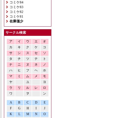
コミケ84
コミケ83
コミケ82
コミケ81
在庫僅少
サークル検索
ア
イ
ウ
エ
オ
カ
キ
ク
ケ
コ
サ
シ
ス
セ
ソ
タ
チ
ツ
テ
ト
ナ
ニ
ヌ
ネ
ノ
ハ
ヒ
フ
ヘ
ホ
マ
ミ
ム
メ
モ
ヤ
ユ
ヨ
ラ
リ
ル
レ
ロ
ワ
ヲ
ン
A
B
C
D
E
F
G
H
I
J
K
L
M
N
O