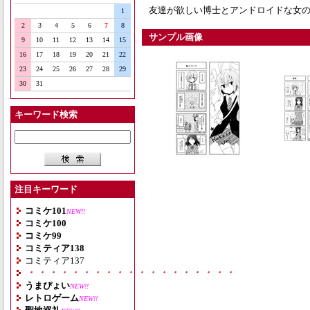
友達が欲しい博士とアンドロイドな女
1
2
3
4
5
6
7
8
サンプル画像
9
10
11
12
13
14
15
16
17
18
19
20
21
22
23
24
25
26
27
28
29
30
31
キーワード検索
注目キーワード
コミケ101
NEW!!
コミケ100
コミケ99
コミティア138
コミティア137
・・・・・・・・・・・・・・・・・・・
うまぴょい
NEW!!
レトロゲーム
NEW!!