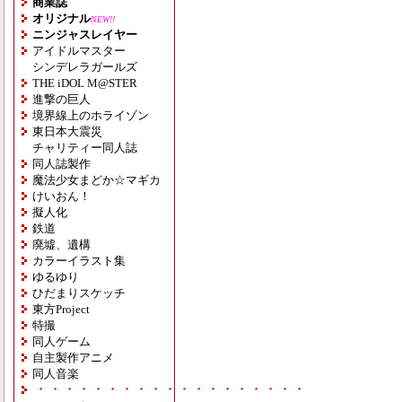
商業誌
オリジナル
NEW!!
ニンジャスレイヤー
アイドルマスター
シンデレラガールズ
THE iDOL M@STER
進撃の巨人
境界線上のホライゾン
東日本大震災
チャリティー同人誌
同人誌製作
魔法少女まどか☆マギカ
けいおん！
擬人化
鉄道
廃墟、遺構
カラーイラスト集
ゆるゆり
ひだまりスケッチ
東方Project
特撮
同人ゲーム
自主製作アニメ
同人音楽
・・・・・・・・・・・・・・・・・・・