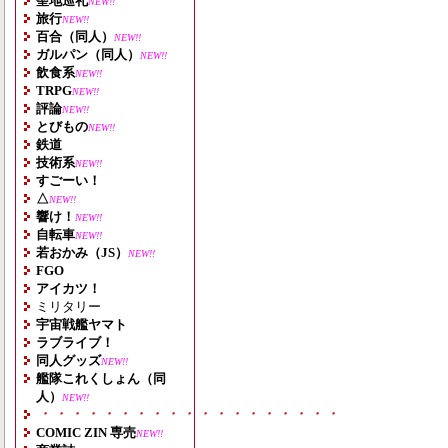
聖地巡礼
NEW!!
旅行
NEW!!
百合（同人）
NEW!!
ガルパン（同人）
NEW!!
飲食系
NEW!!
TRPG
NEW!!
評論
NEW!!
とびもの
NEW!!
鉄道
技術系
NEW!!
すごーい！
△
NEW!!
響け！
NEW!!
自転車
NEW!!
若おかみ（JS）
NEW!!
FGO
アイカツ！
ミリタリー
宇宙戦艦ヤマト
ラブライブ！
同人グッズ
NEW!!
艦隊これくしょん（同
人）
NEW!!
・・・・・・・・・・・・・・・・・・・
COMIC ZIN 専売
NEW!!