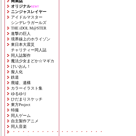
商業誌
オリジナル
NEW!!
ニンジャスレイヤー
アイドルマスター
シンデレラガールズ
THE iDOL M@STER
進撃の巨人
境界線上のホライゾン
東日本大震災
チャリティー同人誌
同人誌製作
魔法少女まどか☆マギカ
けいおん！
擬人化
鉄道
廃墟、遺構
カラーイラスト集
ゆるゆり
ひだまりスケッチ
東方Project
特撮
同人ゲーム
自主製作アニメ
同人音楽
・・・・・・・・・・・・・・・・・・・