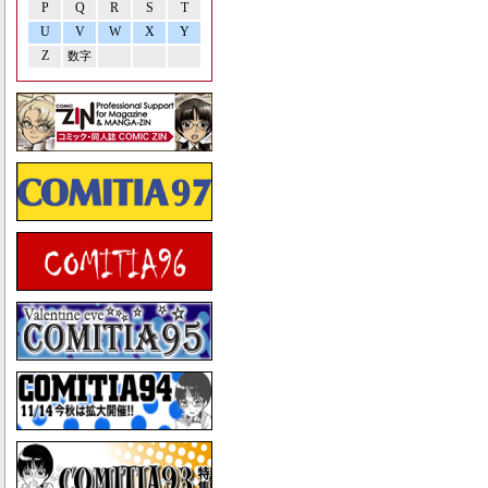
P
Q
R
S
T
U
V
W
X
Y
Z
数字