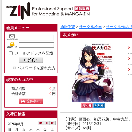
通販TOP
>
サークル検索
>
サークル作品
会員メニュー
灰メガ02
メールアドレスを記憶
パスワードを忘れた方
現在のカゴの中
商品点数
0
点
合計金額
0
円
入荷日検索
【作家】葛西心、桃乃花悠、中村九郎
【発行日】2013/12/31
2026年8月
【サイズ】A5判
日
月
火
水
木
金
土