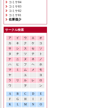
コミケ84
コミケ83
コミケ82
コミケ81
在庫僅少
サークル検索
ア
イ
ウ
エ
オ
カ
キ
ク
ケ
コ
サ
シ
ス
セ
ソ
タ
チ
ツ
テ
ト
ナ
ニ
ヌ
ネ
ノ
ハ
ヒ
フ
ヘ
ホ
マ
ミ
ム
メ
モ
ヤ
ユ
ヨ
ラ
リ
ル
レ
ロ
ワ
ヲ
ン
A
B
C
D
E
F
G
H
I
J
K
L
M
N
O