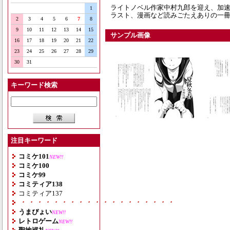
ライトノベル作家中村九郎を迎え、加速
1
ラスト、漫画など読みごたえありの一
2
3
4
5
6
7
8
9
10
11
12
13
14
15
サンプル画像
16
17
18
19
20
21
22
23
24
25
26
27
28
29
30
31
キーワード検索
注目キーワード
コミケ101
NEW!!
コミケ100
コミケ99
コミティア138
コミティア137
・・・・・・・・・・・・・・・・・・・
うまぴょい
NEW!!
レトロゲーム
NEW!!