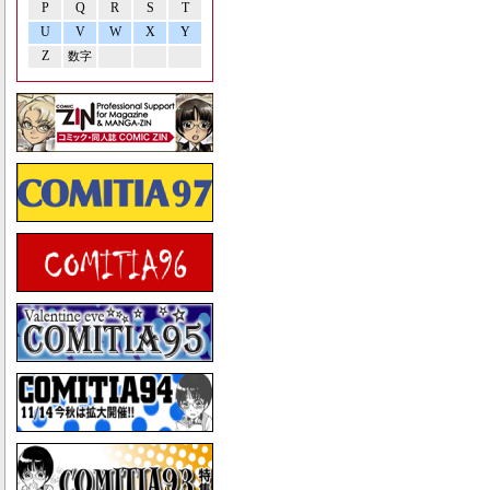
P
Q
R
S
T
U
V
W
X
Y
Z
数字