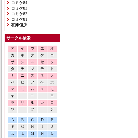
コミケ84
コミケ83
コミケ82
コミケ81
在庫僅少
サークル検索
ア
イ
ウ
エ
オ
カ
キ
ク
ケ
コ
サ
シ
ス
セ
ソ
タ
チ
ツ
テ
ト
ナ
ニ
ヌ
ネ
ノ
ハ
ヒ
フ
ヘ
ホ
マ
ミ
ム
メ
モ
ヤ
ユ
ヨ
ラ
リ
ル
レ
ロ
ワ
ヲ
ン
A
B
C
D
E
F
G
H
I
J
K
L
M
N
O