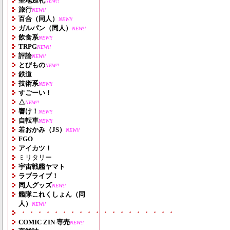
聖地巡礼
NEW!!
旅行
NEW!!
百合（同人）
NEW!!
ガルパン（同人）
NEW!!
飲食系
NEW!!
TRPG
NEW!!
評論
NEW!!
とびもの
NEW!!
鉄道
技術系
NEW!!
すごーい！
△
NEW!!
響け！
NEW!!
自転車
NEW!!
若おかみ（JS）
NEW!!
FGO
アイカツ！
ミリタリー
宇宙戦艦ヤマト
ラブライブ！
同人グッズ
NEW!!
艦隊これくしょん（同
人）
NEW!!
・・・・・・・・・・・・・・・・・・・
COMIC ZIN 専売
NEW!!