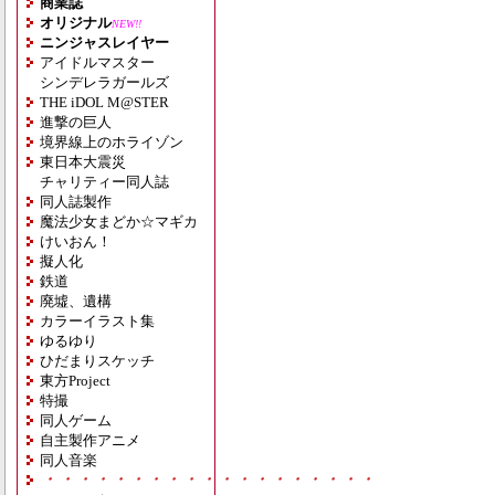
商業誌
オリジナル
NEW!!
ニンジャスレイヤー
アイドルマスター
シンデレラガールズ
THE iDOL M@STER
進撃の巨人
境界線上のホライゾン
東日本大震災
チャリティー同人誌
同人誌製作
魔法少女まどか☆マギカ
けいおん！
擬人化
鉄道
廃墟、遺構
カラーイラスト集
ゆるゆり
ひだまりスケッチ
東方Project
特撮
同人ゲーム
自主製作アニメ
同人音楽
・・・・・・・・・・・・・・・・・・・