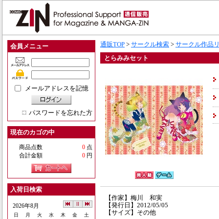
通販TOP
>
サークル検索
>
サークル作品
会員メニュー
とらみみセット
メールアドレスを記憶
パスワードを忘れた方
現在のカゴの中
商品点数
0
点
合計金額
0
円
入荷日検索
【作家】梅川 和実
【発行日】2012/05/05
2026年8月
【サイズ】その他
日
月
火
水
木
金
土