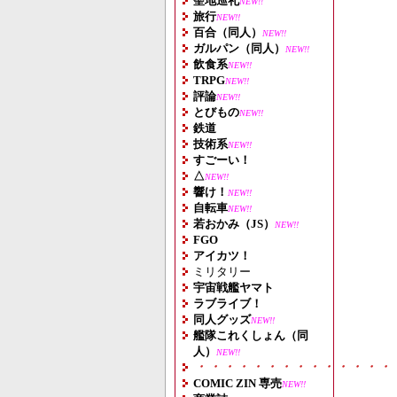
聖地巡礼
NEW!!
旅行
NEW!!
百合（同人）
NEW!!
ガルパン（同人）
NEW!!
飲食系
NEW!!
TRPG
NEW!!
評論
NEW!!
とびもの
NEW!!
鉄道
技術系
NEW!!
すごーい！
△
NEW!!
響け！
NEW!!
自転車
NEW!!
若おかみ（JS）
NEW!!
FGO
アイカツ！
ミリタリー
宇宙戦艦ヤマト
ラブライブ！
同人グッズ
NEW!!
艦隊これくしょん（同
人）
NEW!!
・・・・・・・・・・・・・・
COMIC ZIN 専売
NEW!!