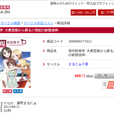
漫画人のためのコミック・同人誌プロフェッショナ
>
サークル検索
>
サークル作品リスト
> 商品詳細
学 -大衆芸術から探る21世紀の妖怪信仰-
商品コード
2000000171012
商品名
現代民俗学 -大衆芸術から探る
の妖怪信仰-
まるたぁ小屋
サークル
660
円
(税込)
】もりちか、森野まるたぁ
2013/08/11
】A5判