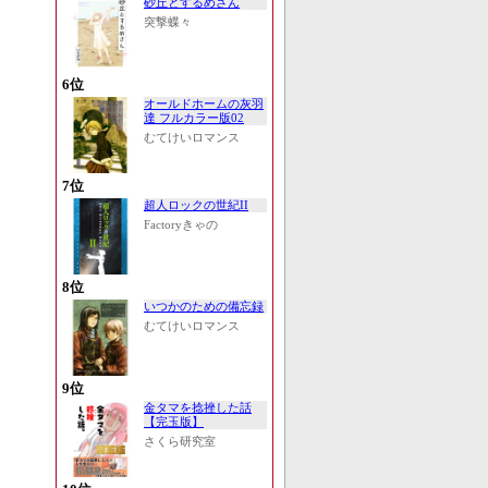
砂丘とするめさん
突撃蝶々
6位
オールドホームの灰羽
達 フルカラー版02
むてけいロマンス
7位
超人ロックの世紀II
Factoryきゃの
8位
いつかのための備忘録
むてけいロマンス
9位
金タマを捻挫した話
【完玉版】
さくら研究室