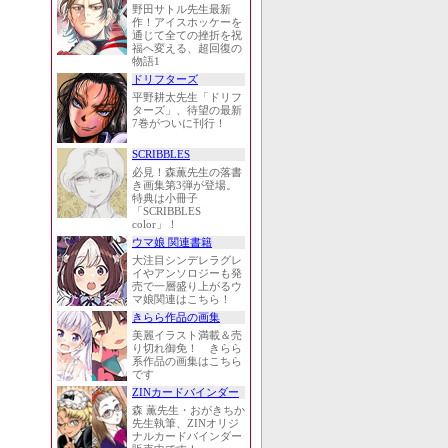
野田サトル先生最新
作！アイスホッケーを
通じて全ての挫折を祝
福へ変える、超回復の
物語1
ドリフターズ
平野耕太先生「ドリフ
ターズ」、待望の最新
7巻がついに刊行！
SCRIBBLES
必見！森薫先生の落書
き画集第3弾が登場。
特典は小冊子
「SCRIBBLES
color」！
ウマ娘 関連書籍
大注目シンデレラグレ
イやアンソロジーも発
売で一層盛り上がるウ
マ娘関連はこちら！
きらら作品の画集
美麗イラスト満載＆売
り切れ御免！ きらら
系作品の画集はこちら
です
ZINカードバインダー
森 薫先生・おがきちか
先生執筆、ZINオリジ
ナルカードバインダー