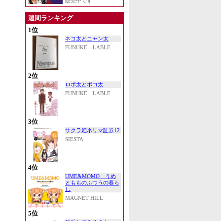
販売中です！
週間ランキング
1位
ネコ太とニャン太
FUNUKE LABLE
2位
ロボ太とポコ太
FUNUKE LABLE
3位
サクラ姫ネリマ証券12
SIESTA
4位
UME&MOMO うめ
ともものふつうの暮ら
し
MAGNET HILL
5位