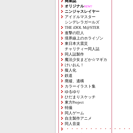
商業誌
オリジナル
NEW!!
ニンジャスレイヤー
アイドルマスター
シンデレラガールズ
THE iDOL M@STER
進撃の巨人
境界線上のホライゾン
東日本大震災
チャリティー同人誌
同人誌製作
魔法少女まどか☆マギカ
けいおん！
擬人化
鉄道
廃墟、遺構
カラーイラスト集
ゆるゆり
ひだまりスケッチ
東方Project
特撮
同人ゲーム
自主製作アニメ
同人音楽
・・・・・・・・・・・・・・