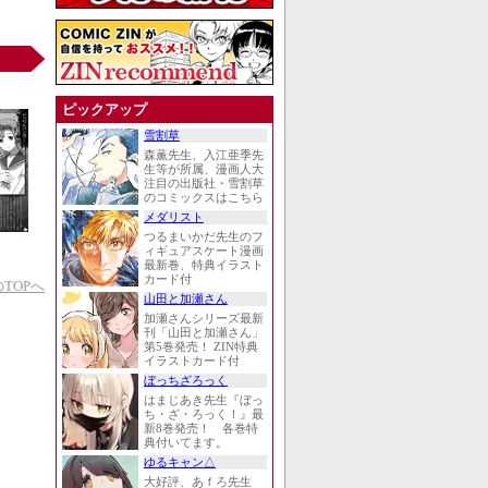
ピックアップ
雪割草
森薫先生、入江亜季先
生等が所属、漫画人大
注目の出版社・雪割草
のコミックスはこちら
メダリスト
つるまいかだ先生のフ
ィギュアスケート漫画
最新巻、特典イラスト
カード付
TOPへ
山田と加瀬さん
加瀬さんシリーズ最新
刊「山田と加瀬さん」
第5巻発売！ ZIN特典
イラストカード付
ぼっちざろっく
はまじあき先生『ぼっ
ち・ざ・ろっく！』最
新8巻発売！ 各巻特
典付いてます。
ゆるキャン△
大好評、あｆろ先生