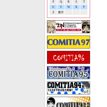
P
Q
R
S
T
U
V
W
X
Y
Z
数字