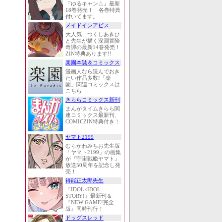
『ゆるキャン△』最新
18巻発売！ 各巻特典
付いてます。
メイドインアビス
大人気、つくしあきひ
と先生が描く深淵冒険
奇譚の最新14巻発売！
ZIN特典あります!!
楽園本誌＆コミックス
漫画人なら読んでおき
たい作品多数!「楽
園」関連コミックスは
こちら
きららコミックス新刊
まんがタイムきらら関
連コミックス最新刊、
COMICZIN特典付き！
ヤマト2199
むらかわみちお先生版
「ヤマト2199」の画集
が『宇宙戦艦ヤマト』
放送50周年を記念し発
売！
得能正太郎先生
『IDOL×IDOL
STORY!』最新刊＆
『NEW GAME!完全
版』同時刊行！
ドッグスレッド