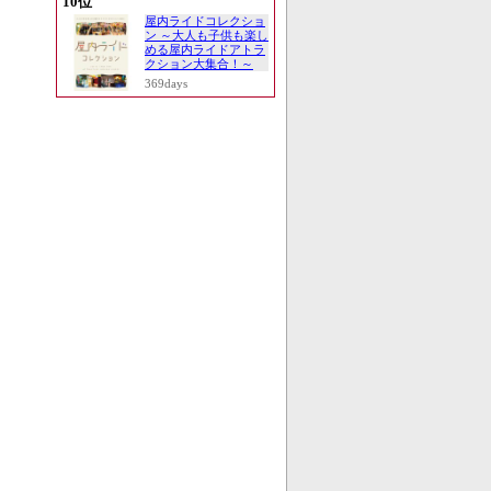
10位
屋内ライドコレクショ
ン ～大人も子供も楽し
める屋内ライドアトラ
クション大集合！～
369days