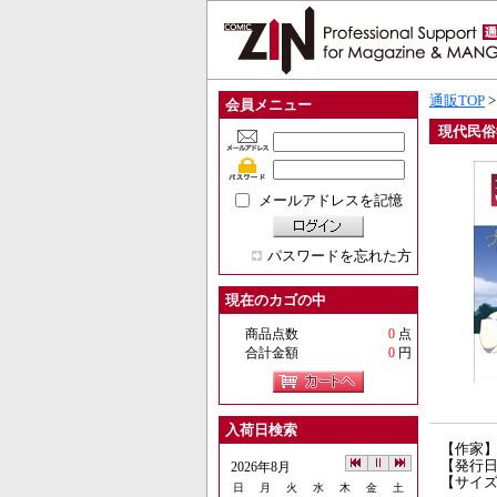
通販TOP
会員メニュー
現代民俗
メールアドレスを記憶
パスワードを忘れた方
現在のカゴの中
商品点数
0
点
合計金額
0
円
入荷日検索
【作家
【発行日】
2026年8月
【サイズ
日
月
火
水
木
金
土