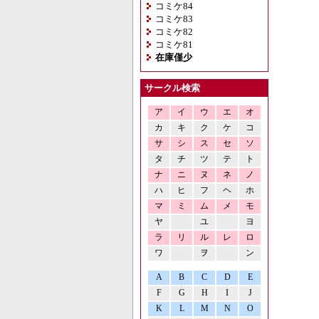
コミケ84
コミケ83
コミケ82
コミケ81
在庫僅少
サークル検索
ア
イ
ウ
エ
オ
カ
キ
ク
ケ
コ
サ
シ
ス
セ
ソ
タ
チ
ツ
テ
ト
ナ
ニ
ヌ
ネ
ノ
ハ
ヒ
フ
ヘ
ホ
マ
ミ
ム
メ
モ
ヤ
ユ
ヨ
ラ
リ
ル
レ
ロ
ワ
ヲ
ン
A
B
C
D
E
F
G
H
I
J
K
L
M
N
O