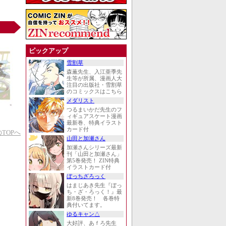
ピックアップ
雪割草
森薫先生、入江亜季先
生等が所属、漫画人大
注目の出版社・雪割草
のコミックスはこちら
メダリスト
つるまいかだ先生のフ
ィギュアスケート漫画
最新巻、特典イラスト
カード付
TOPへ
山田と加瀬さん
加瀬さんシリーズ最新
刊「山田と加瀬さん」
第5巻発売！ ZIN特典
イラストカード付
ぼっちざろっく
はまじあき先生『ぼっ
ち・ざ・ろっく！』最
新8巻発売！ 各巻特
典付いてます。
ゆるキャン△
大好評、あｆろ先生