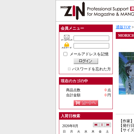
通販TOP
会員メニュー
MORICH
メールアドレスを記憶
パスワードを忘れた方
現在のカゴの中
商品点数
0
点
合計金額
0
円
入荷日検索
【作家
【発行日】
2026年8月
【サイズ
日
月
火
水
木
金
土