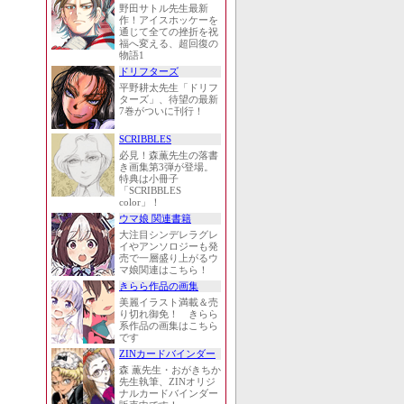
野田サトル先生最新
作！アイスホッケーを
通じて全ての挫折を祝
福へ変える、超回復の
物語1
ドリフターズ
平野耕太先生「ドリフ
ターズ」、待望の最新
7巻がついに刊行！
SCRIBBLES
必見！森薫先生の落書
き画集第3弾が登場。
特典は小冊子
「SCRIBBLES
color」！
ウマ娘 関連書籍
大注目シンデレラグレ
イやアンソロジーも発
売で一層盛り上がるウ
マ娘関連はこちら！
きらら作品の画集
美麗イラスト満載＆売
り切れ御免！ きらら
系作品の画集はこちら
です
ZINカードバインダー
森 薫先生・おがきちか
先生執筆、ZINオリジ
ナルカードバインダー