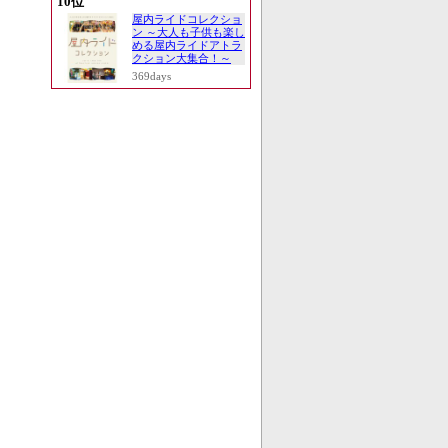
10位
屋内ライドコレクショ
ン ～大人も子供も楽し
める屋内ライドアトラ
クション大集合！～
369days