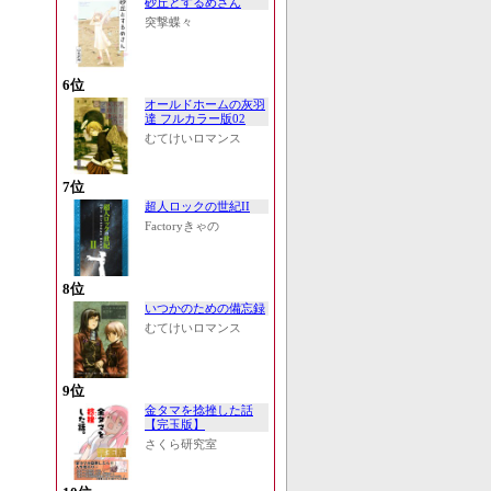
砂丘とするめさん
突撃蝶々
6位
オールドホームの灰羽
達 フルカラー版02
むてけいロマンス
7位
超人ロックの世紀II
Factoryきゃの
8位
いつかのための備忘録
むてけいロマンス
9位
金タマを捻挫した話
【完玉版】
さくら研究室