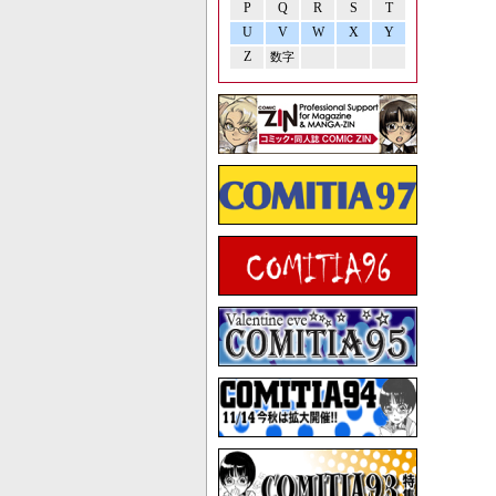
P
Q
R
S
T
U
V
W
X
Y
Z
数字