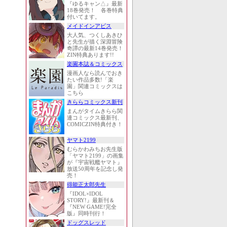
『ゆるキャン△』最新
18巻発売！ 各巻特典
付いてます。
メイドインアビス
大人気、つくしあきひ
と先生が描く深淵冒険
奇譚の最新14巻発売！
ZIN特典あります!!
楽園本誌＆コミックス
漫画人なら読んでおき
たい作品多数!「楽
園」関連コミックスは
こちら
きららコミックス新刊
まんがタイムきらら関
連コミックス最新刊、
COMICZIN特典付き！
ヤマト2199
むらかわみちお先生版
「ヤマト2199」の画集
が『宇宙戦艦ヤマト』
放送50周年を記念し発
売！
得能正太郎先生
『IDOL×IDOL
STORY!』最新刊＆
『NEW GAME!完全
版』同時刊行！
ドッグスレッド