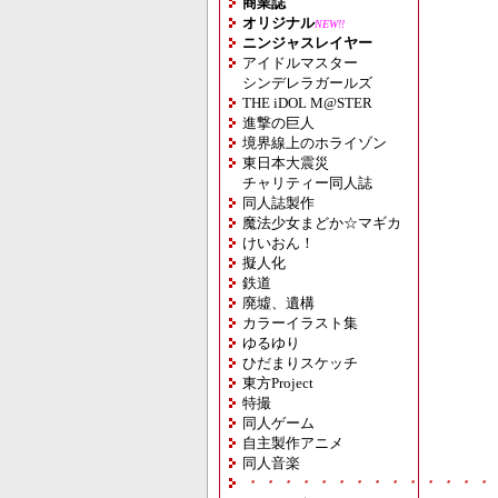
商業誌
オリジナル
NEW!!
ニンジャスレイヤー
アイドルマスター
シンデレラガールズ
THE iDOL M@STER
進撃の巨人
境界線上のホライゾン
東日本大震災
チャリティー同人誌
同人誌製作
魔法少女まどか☆マギカ
けいおん！
擬人化
鉄道
廃墟、遺構
カラーイラスト集
ゆるゆり
ひだまりスケッチ
東方Project
特撮
同人ゲーム
自主製作アニメ
同人音楽
・・・・・・・・・・・・・・