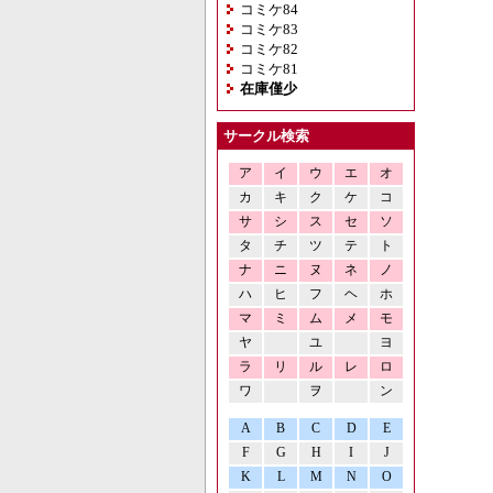
コミケ84
コミケ83
コミケ82
コミケ81
在庫僅少
サークル検索
ア
イ
ウ
エ
オ
カ
キ
ク
ケ
コ
サ
シ
ス
セ
ソ
タ
チ
ツ
テ
ト
ナ
ニ
ヌ
ネ
ノ
ハ
ヒ
フ
ヘ
ホ
マ
ミ
ム
メ
モ
ヤ
ユ
ヨ
ラ
リ
ル
レ
ロ
ワ
ヲ
ン
A
B
C
D
E
F
G
H
I
J
K
L
M
N
O