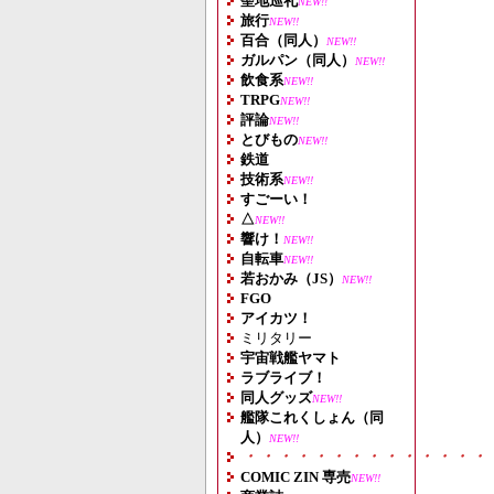
聖地巡礼
NEW!!
旅行
NEW!!
百合（同人）
NEW!!
ガルパン（同人）
NEW!!
飲食系
NEW!!
TRPG
NEW!!
評論
NEW!!
とびもの
NEW!!
鉄道
技術系
NEW!!
すごーい！
△
NEW!!
響け！
NEW!!
自転車
NEW!!
若おかみ（JS）
NEW!!
FGO
アイカツ！
ミリタリー
宇宙戦艦ヤマト
ラブライブ！
同人グッズ
NEW!!
艦隊これくしょん（同
人）
NEW!!
・・・・・・・・・・・・・・
COMIC ZIN 専売
NEW!!