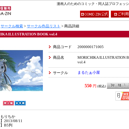
漫画人のためのコミック・同人誌プロフェッショナ
>
サークル検索
>
サークル作品リスト
> 商品詳細
IKA ILLUSTRATION BOOK vol.4
商品コード
2000000171005
商品名
MORICHIKA ILLUSTRATION 
vol.4
まるたぁ小屋
サークル
550
円
(税込)
】もりちか
2013/08/11
】B5判