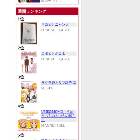
販売中です！
週間ランキング
1位
ネコ太とニャン太
FUNUKE LABLE
2位
ロボ太とポコ太
FUNUKE LABLE
3位
サクラ姫ネリマ証券12
SIESTA
4位
UME&MOMO うめ
ともものふつうの暮ら
し
MAGNET HILL
5位