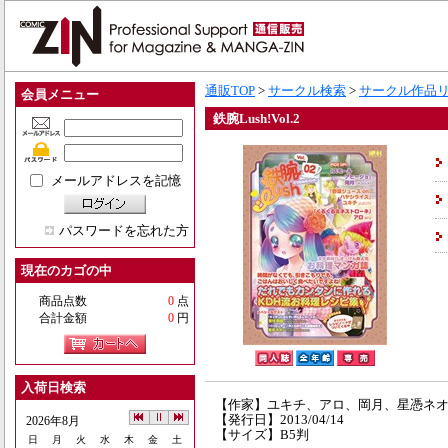
通販TOP
>
サークル検索
>
サークル作品
会員メニュー
鉄腕Lush!Vol.2
メールアドレスを記憶
パスワードを忘れた方
現在のカゴの中
商品点数
0
点
合計金額
0
円
入荷日検索
【作家】ユキチ、アロ、岡月、星憑ネ
【発行日】2013/04/14
2026年8月
【サイズ】B5判
日
月
火
水
木
金
土