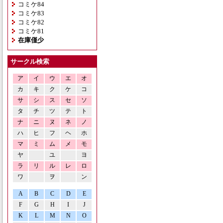
コミケ84
コミケ83
コミケ82
コミケ81
在庫僅少
サークル検索
ア
イ
ウ
エ
オ
カ
キ
ク
ケ
コ
サ
シ
ス
セ
ソ
タ
チ
ツ
テ
ト
ナ
ニ
ヌ
ネ
ノ
ハ
ヒ
フ
ヘ
ホ
マ
ミ
ム
メ
モ
ヤ
ユ
ヨ
ラ
リ
ル
レ
ロ
ワ
ヲ
ン
A
B
C
D
E
F
G
H
I
J
K
L
M
N
O