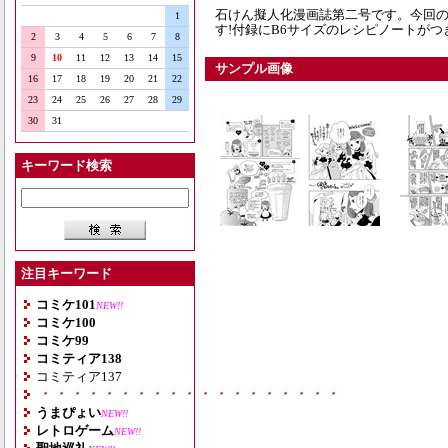
石けん擬人化漫画誌第二号です。今回の
1
す!付録にB6サイズのレシピノートがつ
2
3
4
5
6
7
8
9
10
11
12
13
14
15
サンプル画像
16
17
18
19
20
21
22
23
24
25
26
27
28
29
30
31
キーワード検索
注目キーワード
コミケ101
NEW!!
コミケ100
コミケ99
コミティア138
コミティア137
・・・・・・・・・・・・・・・・・・・
うまぴょい
NEW!!
レトロゲーム
NEW!!