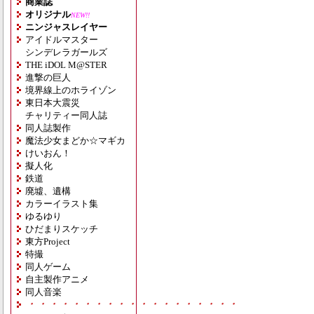
商業誌
オリジナル
NEW!!
ニンジャスレイヤー
アイドルマスター
シンデレラガールズ
THE iDOL M@STER
進撃の巨人
境界線上のホライゾン
東日本大震災
チャリティー同人誌
同人誌製作
魔法少女まどか☆マギカ
けいおん！
擬人化
鉄道
廃墟、遺構
カラーイラスト集
ゆるゆり
ひだまりスケッチ
東方Project
特撮
同人ゲーム
自主製作アニメ
同人音楽
・・・・・・・・・・・・・・・・・・・