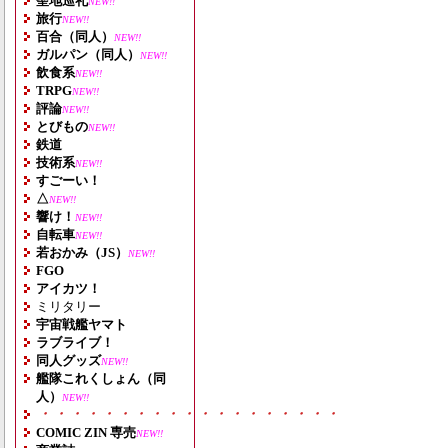
聖地巡礼
NEW!!
旅行
NEW!!
百合（同人）
NEW!!
ガルパン（同人）
NEW!!
飲食系
NEW!!
TRPG
NEW!!
評論
NEW!!
とびもの
NEW!!
鉄道
技術系
NEW!!
すごーい！
△
NEW!!
響け！
NEW!!
自転車
NEW!!
若おかみ（JS）
NEW!!
FGO
アイカツ！
ミリタリー
宇宙戦艦ヤマト
ラブライブ！
同人グッズ
NEW!!
艦隊これくしょん（同
人）
NEW!!
・・・・・・・・・・・・・・・・・・・
COMIC ZIN 専売
NEW!!