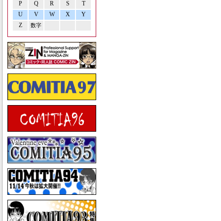
P
Q
R
S
T
U
V
W
X
Y
Z
数字