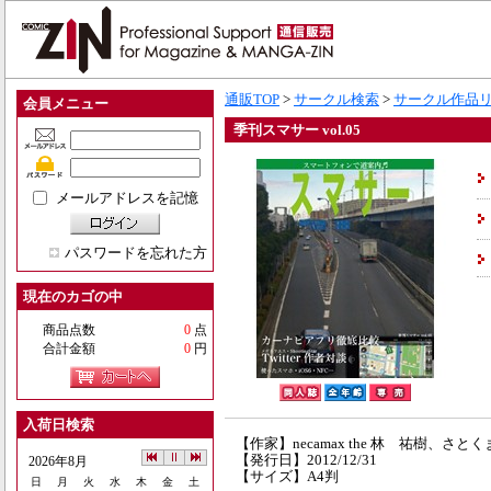
通販TOP
>
サークル検索
>
サークル作品
会員メニュー
季刊スマサー vol.05
メールアドレスを記憶
パスワードを忘れた方
現在のカゴの中
商品点数
0
点
合計金額
0
円
入荷日検索
【作家】necamax the 林 祐樹、さとく
【発行日】2012/12/31
2026年8月
【サイズ】A4判
日
月
火
水
木
金
土