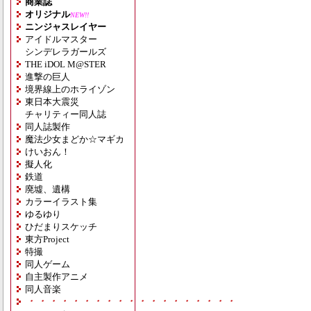
商業誌
オリジナル
NEW!!
ニンジャスレイヤー
アイドルマスター
シンデレラガールズ
THE iDOL M@STER
進撃の巨人
境界線上のホライゾン
東日本大震災
チャリティー同人誌
同人誌製作
魔法少女まどか☆マギカ
けいおん！
擬人化
鉄道
廃墟、遺構
カラーイラスト集
ゆるゆり
ひだまりスケッチ
東方Project
特撮
同人ゲーム
自主製作アニメ
同人音楽
・・・・・・・・・・・・・・・・・・・