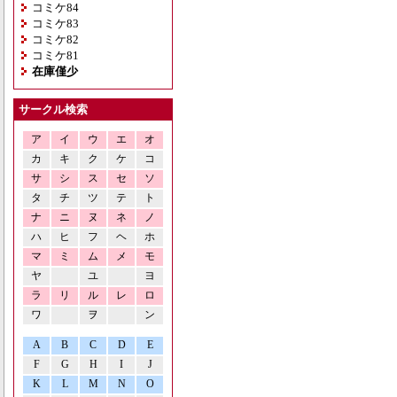
コミケ84
コミケ83
コミケ82
コミケ81
在庫僅少
サークル検索
ア
イ
ウ
エ
オ
カ
キ
ク
ケ
コ
サ
シ
ス
セ
ソ
タ
チ
ツ
テ
ト
ナ
ニ
ヌ
ネ
ノ
ハ
ヒ
フ
ヘ
ホ
マ
ミ
ム
メ
モ
ヤ
ユ
ヨ
ラ
リ
ル
レ
ロ
ワ
ヲ
ン
A
B
C
D
E
F
G
H
I
J
K
L
M
N
O