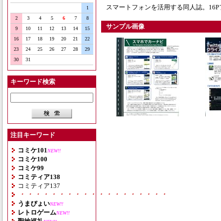
スマートフォンを活用する同人誌。16
1
2
3
4
5
6
7
8
サンプル画像
9
10
11
12
13
14
15
16
17
18
19
20
21
22
23
24
25
26
27
28
29
30
31
キーワード検索
注目キーワード
コミケ101
NEW!!
コミケ100
コミケ99
コミティア138
コミティア137
・・・・・・・・・・・・・・・・・・・
うまぴょい
NEW!!
レトロゲーム
NEW!!