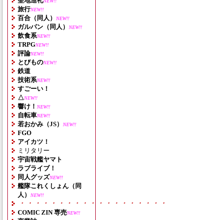
聖地巡礼
NEW!!
旅行
NEW!!
百合（同人）
NEW!!
ガルパン（同人）
NEW!!
飲食系
NEW!!
TRPG
NEW!!
評論
NEW!!
とびもの
NEW!!
鉄道
技術系
NEW!!
すごーい！
△
NEW!!
響け！
NEW!!
自転車
NEW!!
若おかみ（JS）
NEW!!
FGO
アイカツ！
ミリタリー
宇宙戦艦ヤマト
ラブライブ！
同人グッズ
NEW!!
艦隊これくしょん（同
人）
NEW!!
・・・・・・・・・・・・・・・・・・・
COMIC ZIN 専売
NEW!!