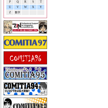
P
Q
R
S
T
U
V
W
X
Y
Z
数字