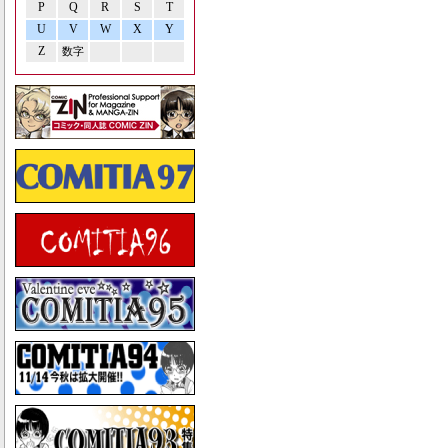
P
Q
R
S
T
U
V
W
X
Y
Z
数字