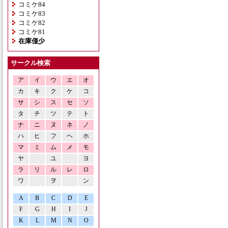
コミケ84
コミケ83
コミケ82
コミケ81
在庫僅少
サークル検索
ア
イ
ウ
エ
オ
カ
キ
ク
ケ
コ
サ
シ
ス
セ
ソ
タ
チ
ツ
テ
ト
ナ
ニ
ヌ
ネ
ノ
ハ
ヒ
フ
ヘ
ホ
マ
ミ
ム
メ
モ
ヤ
ユ
ヨ
ラ
リ
ル
レ
ロ
ワ
ヲ
ン
A
B
C
D
E
F
G
H
I
J
K
L
M
N
O