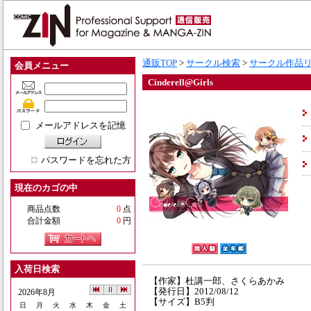
通販TOP
>
サークル検索
>
サークル作品
会員メニュー
Cinderell@Girls
メールアドレスを記憶
パスワードを忘れた方
現在のカゴの中
商品点数
0
点
合計金額
0
円
入荷日検索
【作家】杜講一郎、さくらあかみ
【発行日】2012/08/12
2026年8月
【サイズ】B5判
日
月
火
水
木
金
土