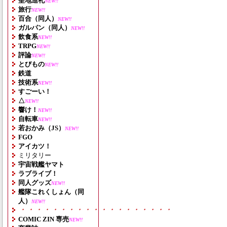
聖地巡礼
NEW!!
旅行
NEW!!
百合（同人）
NEW!!
ガルパン（同人）
NEW!!
飲食系
NEW!!
TRPG
NEW!!
評論
NEW!!
とびもの
NEW!!
鉄道
技術系
NEW!!
すごーい！
△
NEW!!
響け！
NEW!!
自転車
NEW!!
若おかみ（JS）
NEW!!
FGO
アイカツ！
ミリタリー
宇宙戦艦ヤマト
ラブライブ！
同人グッズ
NEW!!
艦隊これくしょん（同
人）
NEW!!
・・・・・・・・・・・・・・・・・・・
COMIC ZIN 専売
NEW!!