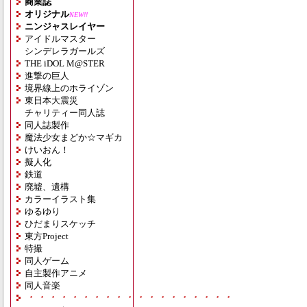
商業誌
オリジナル
NEW!!
ニンジャスレイヤー
アイドルマスター
シンデレラガールズ
THE iDOL M@STER
進撃の巨人
境界線上のホライゾン
東日本大震災
チャリティー同人誌
同人誌製作
魔法少女まどか☆マギカ
けいおん！
擬人化
鉄道
廃墟、遺構
カラーイラスト集
ゆるゆり
ひだまりスケッチ
東方Project
特撮
同人ゲーム
自主製作アニメ
同人音楽
・・・・・・・・・・・・・・・・・・・