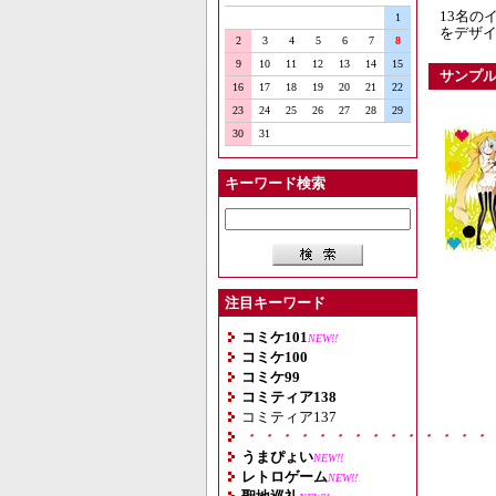
13名の
1
をデザ
2
3
4
5
6
7
8
9
10
11
12
13
14
15
サンプ
16
17
18
19
20
21
22
23
24
25
26
27
28
29
30
31
キーワード検索
注目キーワード
コミケ101
NEW!!
コミケ100
コミケ99
コミティア138
コミティア137
・・・・・・・・・・・・・・
うまぴょい
NEW!!
レトロゲーム
NEW!!