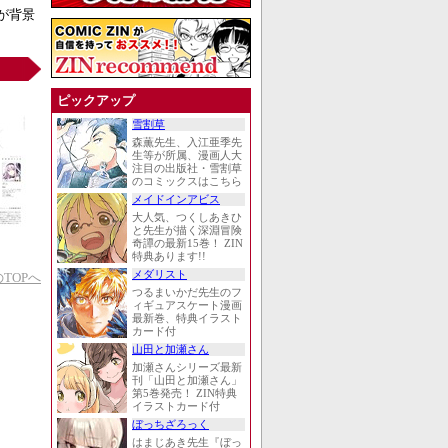
が背景
ピックアップ
雪割草
森薫先生、入江亜季先
生等が所属、漫画人大
注目の出版社・雪割草
のコミックスはこちら
メイドインアビス
大人気、つくしあきひ
と先生が描く深淵冒険
奇譚の最新15巻！ ZIN
特典あります!!
メダリスト
TOPへ
つるまいかだ先生のフ
ィギュアスケート漫画
最新巻、特典イラスト
カード付
山田と加瀬さん
加瀬さんシリーズ最新
刊「山田と加瀬さん」
第5巻発売！ ZIN特典
イラストカード付
ぼっちざろっく
はまじあき先生『ぼっ