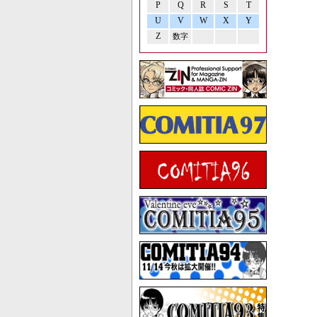
P
Q
R
S
T
U
V
W
X
Y
Z
数字