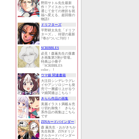
野田サトル先生最新
作！アイスホッケーを
通じて全ての挫折を祝
福へ変える、超回復の
物語1
ドリフターズ
平野耕太先生「ドリフ
ターズ」、待望の最新
7巻がついに刊行！
SCRIBBLES
必見！森薫先生の落書
き画集第3弾が登場。
特典は小冊子
「SCRIBBLES
color」！
ウマ娘 関連書籍
大注目シンデレラグレ
イやアンソロジーも発
売で一層盛り上がるウ
マ娘関連はこちら！
きらら作品の画集
美麗イラスト満載＆売
り切れ御免！ きらら
系作品の画集はこちら
です
ZINカードバインダー
森 薫先生・おがきちか
先生執筆、ZINオリジ
ナルカードバインダー