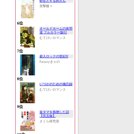
砂丘とするめさん
突撃蝶々
6位
オールドホームの灰羽
達 フルカラー版02
むてけいロマンス
7位
超人ロックの世紀II
Factoryきゃの
8位
いつかのための備忘録
むてけいロマンス
9位
金タマを捻挫した話
【完玉版】
さくら研究室