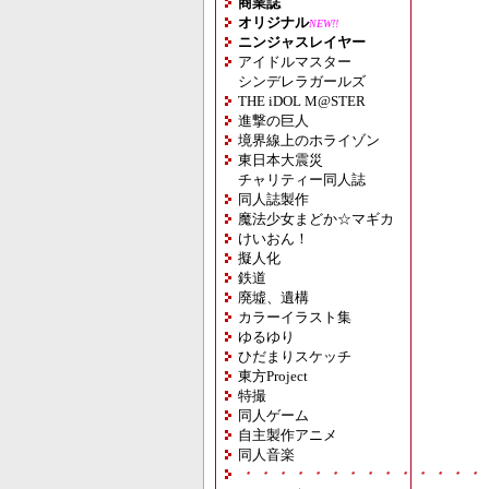
商業誌
オリジナル
NEW!!
ニンジャスレイヤー
アイドルマスター
シンデレラガールズ
THE iDOL M@STER
進撃の巨人
境界線上のホライゾン
東日本大震災
チャリティー同人誌
同人誌製作
魔法少女まどか☆マギカ
けいおん！
擬人化
鉄道
廃墟、遺構
カラーイラスト集
ゆるゆり
ひだまりスケッチ
東方Project
特撮
同人ゲーム
自主製作アニメ
同人音楽
・・・・・・・・・・・・・・