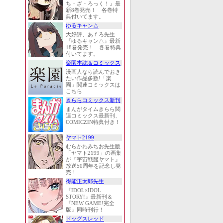
ち・ざ・ろっく！』最
新8巻発売！ 各巻特
典付いてます。
ゆるキャン△
大好評、あｆろ先生
『ゆるキャン△』最新
18巻発売！ 各巻特典
付いてます。
楽園本誌＆コミックス
漫画人なら読んでおき
たい作品多数!「楽
園」関連コミックスは
こちら
きららコミックス新刊
まんがタイムきらら関
連コミックス最新刊、
COMICZIN特典付き！
ヤマト2199
むらかわみちお先生版
「ヤマト2199」の画集
が『宇宙戦艦ヤマト』
放送50周年を記念し発
売！
得能正太郎先生
『IDOL×IDOL
STORY!』最新刊＆
『NEW GAME!完全
版』同時刊行！
ドッグスレッド