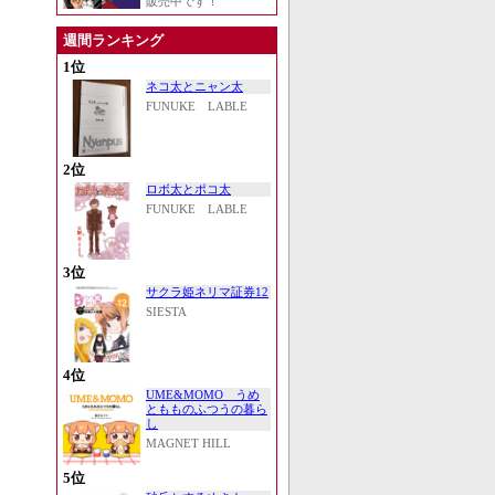
販売中です！
週間ランキング
1位
ネコ太とニャン太
FUNUKE LABLE
2位
ロボ太とポコ太
FUNUKE LABLE
3位
サクラ姫ネリマ証券12
SIESTA
4位
UME&MOMO うめ
ともものふつうの暮ら
し
MAGNET HILL
5位