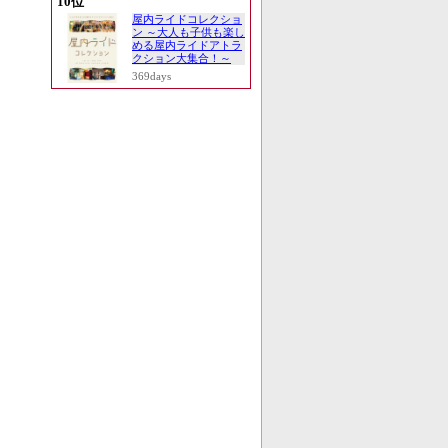
10位
屋内ライドコレクショ
ン ～大人も子供も楽し
める屋内ライドアトラ
クション大集合！～
369days