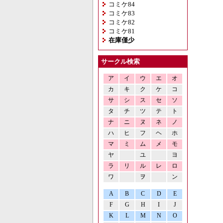
コミケ84
コミケ83
コミケ82
コミケ81
在庫僅少
サークル検索
ア
イ
ウ
エ
オ
カ
キ
ク
ケ
コ
サ
シ
ス
セ
ソ
タ
チ
ツ
テ
ト
ナ
ニ
ヌ
ネ
ノ
ハ
ヒ
フ
ヘ
ホ
マ
ミ
ム
メ
モ
ヤ
ユ
ヨ
ラ
リ
ル
レ
ロ
ワ
ヲ
ン
A
B
C
D
E
F
G
H
I
J
K
L
M
N
O