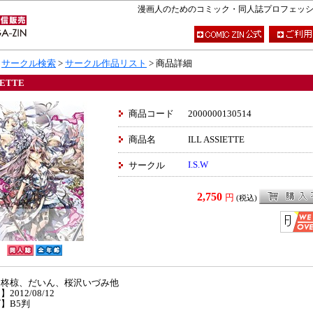
漫画人のためのコミック・同人誌プロフェッショナ
>
サークル検索
>
サークル作品リスト
> 商品詳細
IETTE
商品コード
2000000130514
商品名
ILL ASSIETTE
I.S.W
サークル
2,750
円
(税込)
】柊椋、だいん、桜沢いづみ他
2012/08/12
】B5判