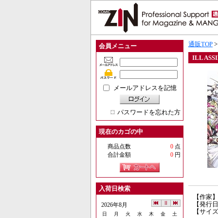
通販TOP
会員メニュー
ILL ASS
メールアドレスを記憶
パスワードを忘れた方
現在のカゴの中
商品点数
0
点
合計金額
0
円
入荷日検索
【作家
【発行日】
2026年8月
【サイズ
日
月
火
水
木
金
土