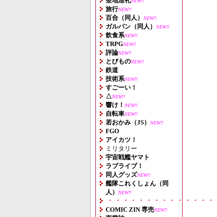
聖地巡礼
NEW!!
旅行
NEW!!
百合（同人）
NEW!!
ガルパン（同人）
NEW!!
飲食系
NEW!!
TRPG
NEW!!
評論
NEW!!
とびもの
NEW!!
鉄道
技術系
NEW!!
すごーい！
△
NEW!!
響け！
NEW!!
自転車
NEW!!
若おかみ（JS）
NEW!!
FGO
アイカツ！
ミリタリー
宇宙戦艦ヤマト
ラブライブ！
同人グッズ
NEW!!
艦隊これくしょん（同
人）
NEW!!
・・・・・・・・・・・・・・
COMIC ZIN 専売
NEW!!