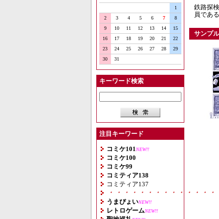
鉄路探検
1
員である
2
3
4
5
6
7
8
9
10
11
12
13
14
15
サンプ
16
17
18
19
20
21
22
23
24
25
26
27
28
29
30
31
キーワード検索
注目キーワード
コミケ101
NEW!!
コミケ100
コミケ99
コミティア138
コミティア137
・・・・・・・・・・・・・・
うまぴょい
NEW!!
レトロゲーム
NEW!!