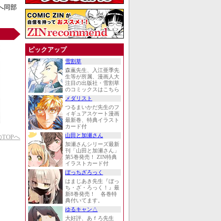
へ同部
ピックアップ
雪割草
森薫先生、入江亜季先
生等が所属、漫画人大
注目の出版社・雪割草
のコミックスはこちら
メダリスト
つるまいかだ先生のフ
ィギュアスケート漫画
最新巻、特典イラスト
カード付
山田と加瀬さん
TOPへ
加瀬さんシリーズ最新
刊「山田と加瀬さん」
第5巻発売！ ZIN特典
イラストカード付
ぼっちざろっく
はまじあき先生『ぼっ
ち・ざ・ろっく！』最
新8巻発売！ 各巻特
典付いてます。
ゆるキャン△
大好評、あｆろ先生