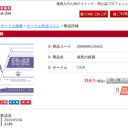
漫画人のためのコミック・同人誌プロフェッショナ
>
サークル検索
>
サークル作品リスト
> 商品詳細
路
商品コード
2000000126432
商品名
仮想の鉄路
J.N.R.
サークル
314
円
(税込)
】那辺流
2010/05/04
】A5判