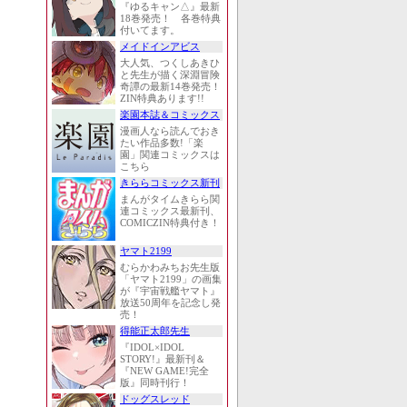
『ゆるキャン△』最新
18巻発売！ 各巻特典
付いてます。
メイドインアビス
大人気、つくしあきひ
と先生が描く深淵冒険
奇譚の最新14巻発売！
ZIN特典あります!!
楽園本誌＆コミックス
漫画人なら読んでおき
たい作品多数!「楽
園」関連コミックスは
こちら
きららコミックス新刊
まんがタイムきらら関
連コミックス最新刊、
COMICZIN特典付き！
ヤマト2199
むらかわみちお先生版
「ヤマト2199」の画集
が『宇宙戦艦ヤマト』
放送50周年を記念し発
売！
得能正太郎先生
『IDOL×IDOL
STORY!』最新刊＆
『NEW GAME!完全
版』同時刊行！
ドッグスレッド