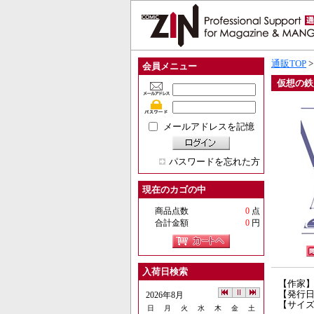
通販TOP
会員メニュー
仮想の鉄
メールアドレスを記憶
パスワードを忘れた方
現在のカゴの中
商品点数
0
点
合計金額
0
円
入荷日検索
【作家
【発行日】
2026年8月
【サイズ
日
月
火
水
木
金
土