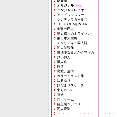
商業誌
オリジナル
NEW!!
ニンジャスレイヤー
アイドルマスター
シンデレラガールズ
THE iDOL M@STER
進撃の巨人
境界線上のホライゾン
東日本大震災
チャリティー同人誌
同人誌製作
魔法少女まどか☆マギカ
けいおん！
擬人化
鉄道
廃墟、遺構
カラーイラスト集
ゆるゆり
ひだまりスケッチ
東方Project
特撮
同人ゲーム
自主製作アニメ
同人音楽
・・・・・・・・・・・・・・