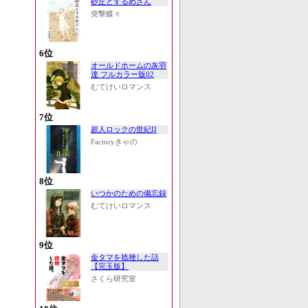
砂丘とするめさん
突撃蝶々
6位
オールドホームの灰羽
達 フルカラー版02
むてけいロマンス
7位
超人ロックの世紀II
Factoryきゃの
8位
いつかのための備忘録
むてけいロマンス
9位
金タマを捻挫した話
【完玉版】
さくら研究室