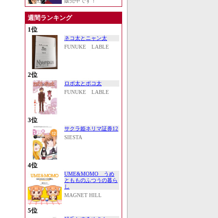
販売中です！
週間ランキング
1位
ネコ太とニャン太
FUNUKE LABLE
2位
ロボ太とポコ太
FUNUKE LABLE
3位
サクラ姫ネリマ証券12
SIESTA
4位
UME&MOMO うめ
ともものふつうの暮ら
し
MAGNET HILL
5位