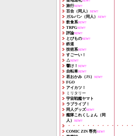
聖地巡礼
NEW!!
旅行
NEW!!
百合（同人）
NEW!!
ガルパン（同人）
NEW!!
飲食系
NEW!!
TRPG
NEW!!
評論
NEW!!
とびもの
NEW!!
鉄道
技術系
NEW!!
すごーい！
△
NEW!!
響け！
NEW!!
自転車
NEW!!
若おかみ（JS）
NEW!!
FGO
アイカツ！
ミリタリー
宇宙戦艦ヤマト
ラブライブ！
同人グッズ
NEW!!
艦隊これくしょん（同
人）
NEW!!
・・・・・・・・・・・・・・
COMIC ZIN 専売
NEW!!