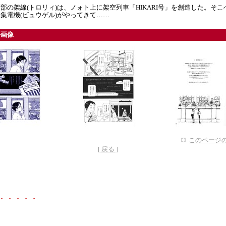
部の架線(トロリィ)は、ノォト上に架空列車「HIKARI号」を創造した。そこ
集電機(ビュウゲル)がやってきて……
ル画像
このページの
[ 戻る ]
・・・・・