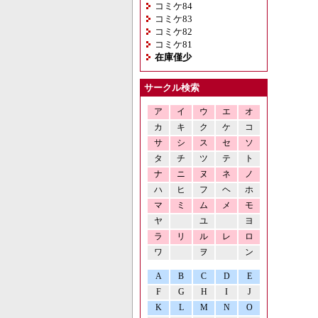
コミケ84
コミケ83
コミケ82
コミケ81
在庫僅少
サークル検索
ア
イ
ウ
エ
オ
カ
キ
ク
ケ
コ
サ
シ
ス
セ
ソ
タ
チ
ツ
テ
ト
ナ
ニ
ヌ
ネ
ノ
ハ
ヒ
フ
ヘ
ホ
マ
ミ
ム
メ
モ
ヤ
ユ
ヨ
ラ
リ
ル
レ
ロ
ワ
ヲ
ン
A
B
C
D
E
F
G
H
I
J
K
L
M
N
O