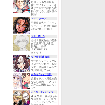
野田サトル先生最新
作！アイスホッケーを
通じて全ての挫折を祝
福へ変える、超回復の
物語1
ドリフターズ
平野耕太先生「ドリフ
ターズ」、待望の最新
7巻がついに刊行！
SCRIBBLES
必見！森薫先生の落書
き画集第3弾が登場。
特典は小冊子
「SCRIBBLES
color」！
ウマ娘 関連書籍
大注目シンデレラグレ
イやアンソロジーも発
売で一層盛り上がるウ
マ娘関連はこちら！
きらら作品の画集
美麗イラスト満載＆売
り切れ御免！ きらら
系作品の画集はこちら
です
ZINカードバインダー
森 薫先生・おがきちか
先生執筆、ZINオリジ
ナルカードバインダー