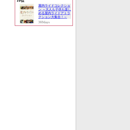
10位
屋内ライドコレクショ
ン ～大人も子供も楽し
める屋内ライドアトラ
クション大集合！～
369days