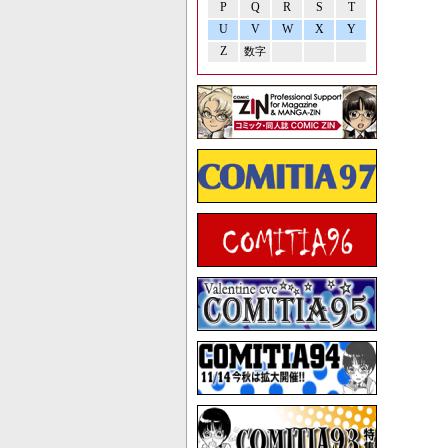
P
Q
R
S
T
U
V
W
X
Y
Z
数字