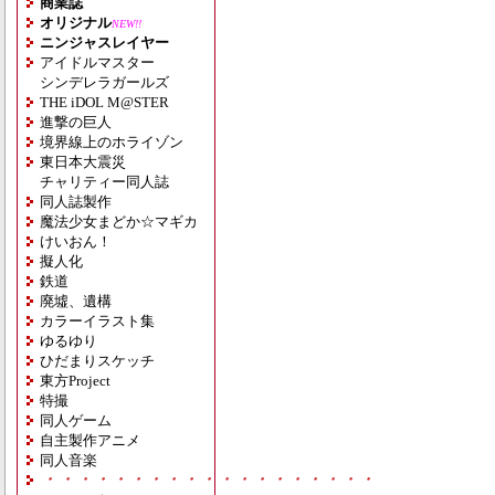
商業誌
オリジナル
NEW!!
ニンジャスレイヤー
アイドルマスター
シンデレラガールズ
THE iDOL M@STER
進撃の巨人
境界線上のホライゾン
東日本大震災
チャリティー同人誌
同人誌製作
魔法少女まどか☆マギカ
けいおん！
擬人化
鉄道
廃墟、遺構
カラーイラスト集
ゆるゆり
ひだまりスケッチ
東方Project
特撮
同人ゲーム
自主製作アニメ
同人音楽
・・・・・・・・・・・・・・・・・・・