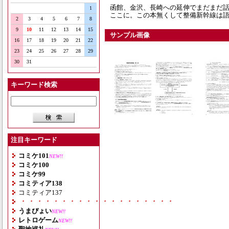
函館、金沢、長崎への延伸でまだまだ
1
ここに。この本無くして整備新幹線は
2
3
4
5
6
7
8
9
10
11
12
13
14
15
サンプル画像
16
17
18
19
20
21
22
23
24
25
26
27
28
29
30
31
キーワード検索
注目キーワード
コミケ101
NEW!!
コミケ100
コミケ99
コミティア138
コミティア137
・・・・・・・・・・・・・・・・・・・
うまぴょい
NEW!!
レトロゲーム
NEW!!