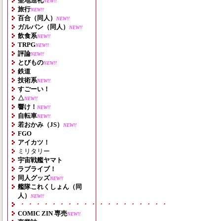
聖地巡礼
NEW!!
旅行
NEW!!
百合（同人）
NEW!!
ガルパン（同人）
NEW!!
飲食系
NEW!!
TRPG
NEW!!
評論
NEW!!
とびもの
NEW!!
鉄道
技術系
NEW!!
すごーい！
△
NEW!!
響け！
NEW!!
自転車
NEW!!
若おかみ（JS）
NEW!!
FGO
アイカツ！
ミリタリー
宇宙戦艦ヤマト
ラブライブ！
同人グッズ
NEW!!
艦隊これくしょん（同
人）
NEW!!
・・・・・・・・・・・・・・・・・・・
COMIC ZIN 専売
NEW!!