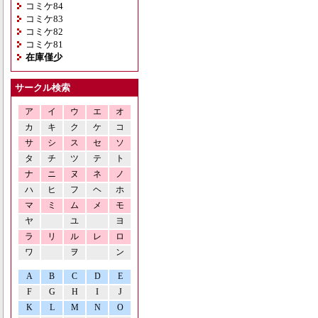
コミケ84
コミケ83
コミケ82
コミケ81
在庫僅少
サークル検索
ア
イ
ウ
エ
オ
カ
キ
ク
ケ
コ
サ
シ
ス
セ
ソ
タ
チ
ツ
テ
ト
ナ
ニ
ヌ
ネ
ノ
ハ
ヒ
フ
ヘ
ホ
マ
ミ
ム
メ
モ
ヤ
ユ
ヨ
ラ
リ
ル
レ
ロ
ワ
ヲ
ン
A
B
C
D
E
F
G
H
I
J
K
L
M
N
O