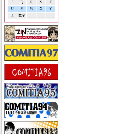
P
Q
R
S
T
U
V
W
X
Y
Z
数字