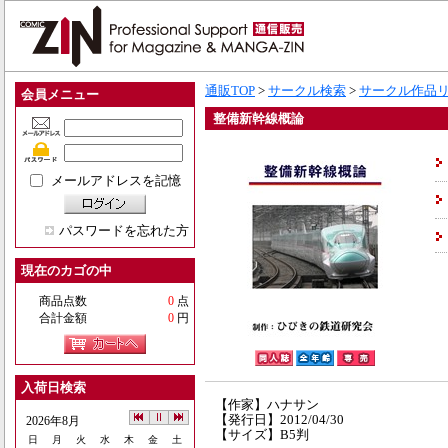
通販TOP
>
サークル検索
>
サークル作品
会員メニュー
整備新幹線概論
メールアドレスを記憶
パスワードを忘れた方
現在のカゴの中
商品点数
0
点
合計金額
0
円
入荷日検索
【作家】ハナサン
【発行日】2012/04/30
2026年8月
【サイズ】B5判
日
月
火
水
木
金
土