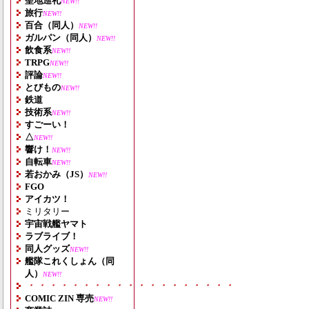
聖地巡礼
NEW!!
旅行
NEW!!
百合（同人）
NEW!!
ガルパン（同人）
NEW!!
飲食系
NEW!!
TRPG
NEW!!
評論
NEW!!
とびもの
NEW!!
鉄道
技術系
NEW!!
すごーい！
△
NEW!!
響け！
NEW!!
自転車
NEW!!
若おかみ（JS）
NEW!!
FGO
アイカツ！
ミリタリー
宇宙戦艦ヤマト
ラブライブ！
同人グッズ
NEW!!
艦隊これくしょん（同
人）
NEW!!
・・・・・・・・・・・・・・・・・・・
COMIC ZIN 専売
NEW!!