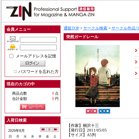
通販TOP
>
サークル検索
>
サークル作品
会員メニュー
突然ガードレール
メールアドレスを記憶
パスワードを忘れた方
現在のカゴの中
商品点数
0
点
合計金額
0
円
入荷日検索
【作家】桐沢十三
【発行日】2011/05/05
2026年8月
【サイズ】A5判
日
月
火
水
木
金
土