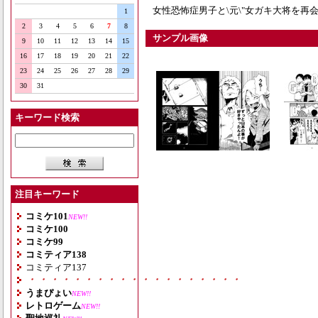
女性恐怖症男子と\元\"女ガキ大将を再会
1
2
3
4
5
6
7
8
サンプル画像
9
10
11
12
13
14
15
16
17
18
19
20
21
22
23
24
25
26
27
28
29
30
31
キーワード検索
注目キーワード
コミケ101
NEW!!
コミケ100
コミケ99
コミティア138
コミティア137
・・・・・・・・・・・・・・・・・・・
うまぴょい
NEW!!
レトロゲーム
NEW!!