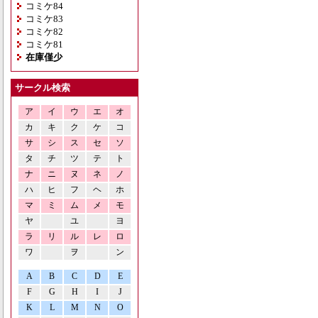
コミケ84
コミケ83
コミケ82
コミケ81
在庫僅少
サークル検索
ア
イ
ウ
エ
オ
カ
キ
ク
ケ
コ
サ
シ
ス
セ
ソ
タ
チ
ツ
テ
ト
ナ
ニ
ヌ
ネ
ノ
ハ
ヒ
フ
ヘ
ホ
マ
ミ
ム
メ
モ
ヤ
ユ
ヨ
ラ
リ
ル
レ
ロ
ワ
ヲ
ン
A
B
C
D
E
F
G
H
I
J
K
L
M
N
O