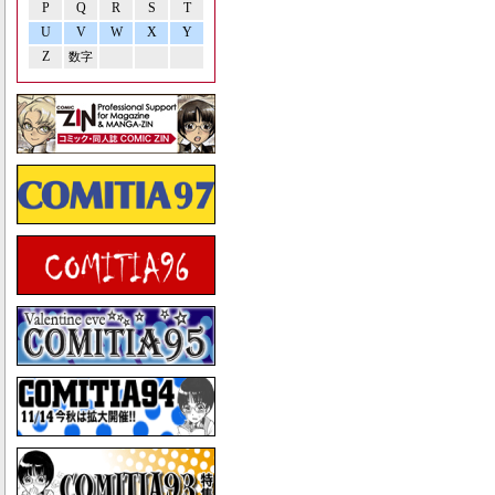
P
Q
R
S
T
U
V
W
X
Y
Z
数字