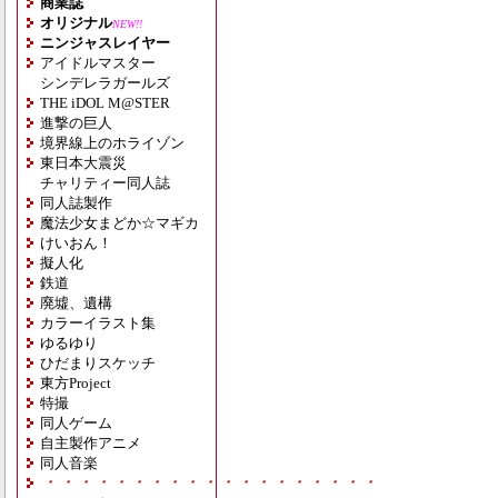
商業誌
オリジナル
NEW!!
ニンジャスレイヤー
アイドルマスター
シンデレラガールズ
THE iDOL M@STER
進撃の巨人
境界線上のホライゾン
東日本大震災
チャリティー同人誌
同人誌製作
魔法少女まどか☆マギカ
けいおん！
擬人化
鉄道
廃墟、遺構
カラーイラスト集
ゆるゆり
ひだまりスケッチ
東方Project
特撮
同人ゲーム
自主製作アニメ
同人音楽
・・・・・・・・・・・・・・・・・・・