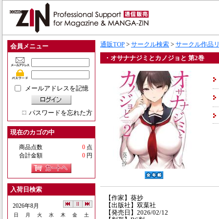
通販TOP
>
サークル検索
>
サークル作品
会員メニュー
・オサナナジミとカノジョと 第2巻
メールアドレスを記憶
パスワードを忘れた方
現在のカゴの中
商品点数
0
点
合計金額
0
円
入荷日検索
【作家】葵抄
【出版社】双葉社
2026年8月
【発売日】2026/02/12
日
月
火
水
木
金
土