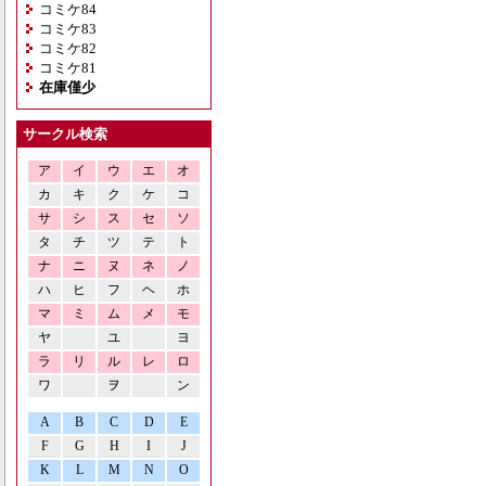
コミケ84
コミケ83
コミケ82
コミケ81
在庫僅少
サークル検索
ア
イ
ウ
エ
オ
カ
キ
ク
ケ
コ
サ
シ
ス
セ
ソ
タ
チ
ツ
テ
ト
ナ
ニ
ヌ
ネ
ノ
ハ
ヒ
フ
ヘ
ホ
マ
ミ
ム
メ
モ
ヤ
ユ
ヨ
ラ
リ
ル
レ
ロ
ワ
ヲ
ン
A
B
C
D
E
F
G
H
I
J
K
L
M
N
O