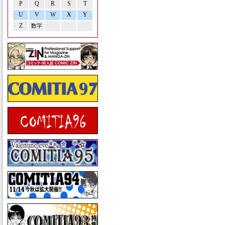
P
Q
R
S
T
U
V
W
X
Y
Z
数字