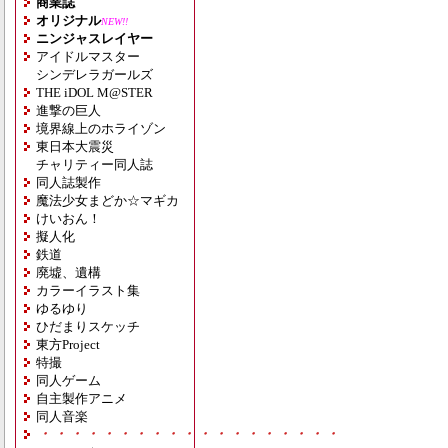
商業誌
オリジナル
NEW!!
ニンジャスレイヤー
アイドルマスター
シンデレラガールズ
THE iDOL M@STER
進撃の巨人
境界線上のホライゾン
東日本大震災
チャリティー同人誌
同人誌製作
魔法少女まどか☆マギカ
けいおん！
擬人化
鉄道
廃墟、遺構
カラーイラスト集
ゆるゆり
ひだまりスケッチ
東方Project
特撮
同人ゲーム
自主製作アニメ
同人音楽
・・・・・・・・・・・・・・・・・・・