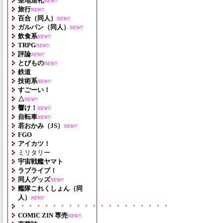
聖地巡礼
NEW!!
旅行
NEW!!
百合（同人）
NEW!!
ガルパン（同人）
NEW!!
飲食系
NEW!!
TRPG
NEW!!
評論
NEW!!
とびもの
NEW!!
鉄道
技術系
NEW!!
すごーい！
△
NEW!!
響け！
NEW!!
自転車
NEW!!
若おかみ（JS）
NEW!!
FGO
アイカツ！
ミリタリー
宇宙戦艦ヤマト
ラブライブ！
同人グッズ
NEW!!
艦隊これくしょん（同
人）
NEW!!
・・・・・・・・・・・・・・・・・・・
COMIC ZIN 専売
NEW!!