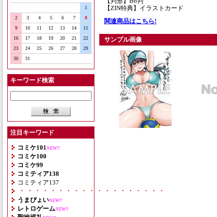
【判形】B6判
【ZIN特典】イラストカード
1
2
3
4
5
6
7
8
関連商品はこちら!
9
10
11
12
13
14
15
16
17
18
19
20
21
22
サンプル画像
23
24
25
26
27
28
29
30
31
キーワード検索
注目キーワード
コミケ101
NEW!!
コミケ100
コミケ99
コミティア138
コミティア137
・・・・・・・・・・・・・・・・・・・
うまぴょい
NEW!!
レトロゲーム
NEW!!