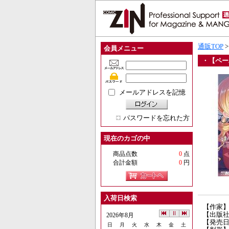
通販TOP
会員メニュー
・【ペー
メールアドレスを記憶
パスワードを忘れた方
現在のカゴの中
商品点数
0
点
合計金額
0
円
入荷日検索
【作家】M
【出版
2026年8月
【発売日】
日
月
火
水
木
金
土