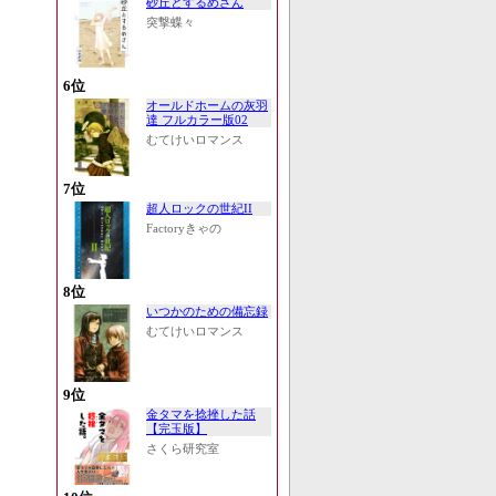
砂丘とするめさん
突撃蝶々
6位
オールドホームの灰羽
達 フルカラー版02
むてけいロマンス
7位
超人ロックの世紀II
Factoryきゃの
8位
いつかのための備忘録
むてけいロマンス
9位
金タマを捻挫した話
【完玉版】
さくら研究室