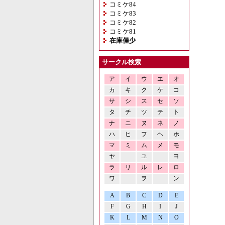
コミケ84
コミケ83
コミケ82
コミケ81
在庫僅少
サークル検索
ア
イ
ウ
エ
オ
カ
キ
ク
ケ
コ
サ
シ
ス
セ
ソ
タ
チ
ツ
テ
ト
ナ
ニ
ヌ
ネ
ノ
ハ
ヒ
フ
ヘ
ホ
マ
ミ
ム
メ
モ
ヤ
ユ
ヨ
ラ
リ
ル
レ
ロ
ワ
ヲ
ン
A
B
C
D
E
F
G
H
I
J
K
L
M
N
O