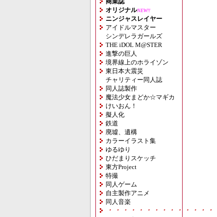
商業誌
オリジナル
NEW!!
ニンジャスレイヤー
アイドルマスター
シンデレラガールズ
THE iDOL M@STER
進撃の巨人
境界線上のホライゾン
東日本大震災
チャリティー同人誌
同人誌製作
魔法少女まどか☆マギカ
けいおん！
擬人化
鉄道
廃墟、遺構
カラーイラスト集
ゆるゆり
ひだまりスケッチ
東方Project
特撮
同人ゲーム
自主製作アニメ
同人音楽
・・・・・・・・・・・・・・