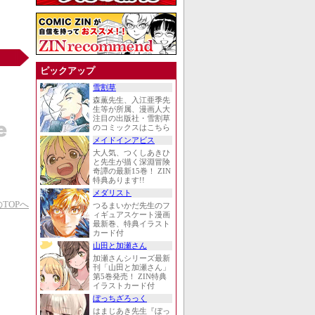
ピックアップ
雪割草
森薫先生、入江亜季先
生等が所属、漫画人大
注目の出版社・雪割草
のコミックスはこちら
メイドインアビス
大人気、つくしあきひ
と先生が描く深淵冒険
奇譚の最新15巻！ ZIN
特典あります!!
メダリスト
TOPへ
つるまいかだ先生のフ
ィギュアスケート漫画
最新巻、特典イラスト
カード付
山田と加瀬さん
加瀬さんシリーズ最新
刊「山田と加瀬さん」
第5巻発売！ ZIN特典
イラストカード付
ぼっちざろっく
はまじあき先生『ぼっ