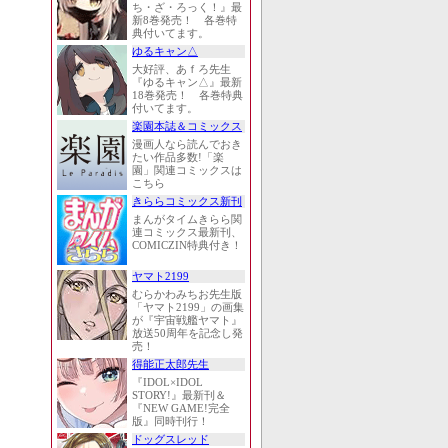
ち・ざ・ろっく！』最
新8巻発売！ 各巻特
典付いてます。
ゆるキャン△
大好評、あｆろ先生
『ゆるキャン△』最新
18巻発売！ 各巻特典
付いてます。
楽園本誌＆コミックス
漫画人なら読んでおき
たい作品多数!「楽
園」関連コミックスは
こちら
きららコミックス新刊
まんがタイムきらら関
連コミックス最新刊、
COMICZIN特典付き！
ヤマト2199
むらかわみちお先生版
「ヤマト2199」の画集
が『宇宙戦艦ヤマト』
放送50周年を記念し発
売！
得能正太郎先生
『IDOL×IDOL
STORY!』最新刊＆
『NEW GAME!完全
版』同時刊行！
ドッグスレッド