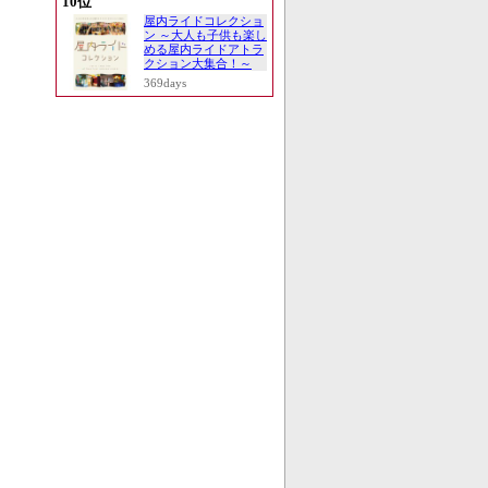
10位
屋内ライドコレクショ
ン ～大人も子供も楽し
める屋内ライドアトラ
クション大集合！～
369days