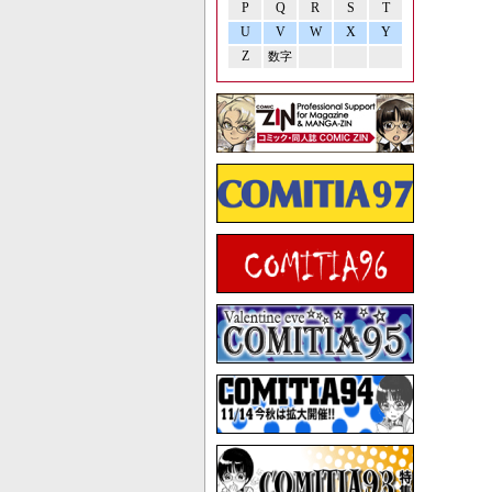
P
Q
R
S
T
U
V
W
X
Y
Z
数字