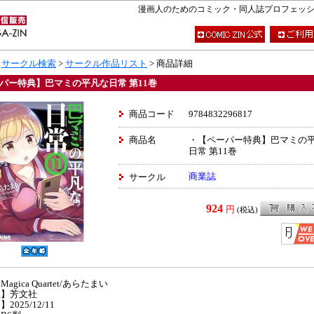
漫画人のためのコミック・同人誌プロフェッショナ
>
サークル検索
>
サークル作品リスト
> 商品詳細
パー特典】巴マミの平凡な日常 第11巻
商品コード
9784832296817
商品名
・【ペーパー特典】巴マミの
日常 第11巻
商業誌
サークル
924
円
(税込)
agica Quartet/あらたまい
社】芳文社
2025/12/11