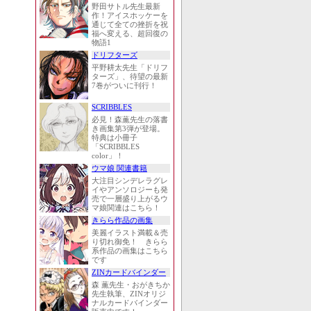
野田サトル先生最新
作！アイスホッケーを
通じて全ての挫折を祝
福へ変える、超回復の
物語1
ドリフターズ
平野耕太先生「ドリフ
ターズ」、待望の最新
7巻がついに刊行！
SCRIBBLES
必見！森薫先生の落書
き画集第3弾が登場。
特典は小冊子
「SCRIBBLES
color」！
ウマ娘 関連書籍
大注目シンデレラグレ
イやアンソロジーも発
売で一層盛り上がるウ
マ娘関連はこちら！
きらら作品の画集
美麗イラスト満載＆売
り切れ御免！ きらら
系作品の画集はこちら
です
ZINカードバインダー
森 薫先生・おがきちか
先生執筆、ZINオリジ
ナルカードバインダー