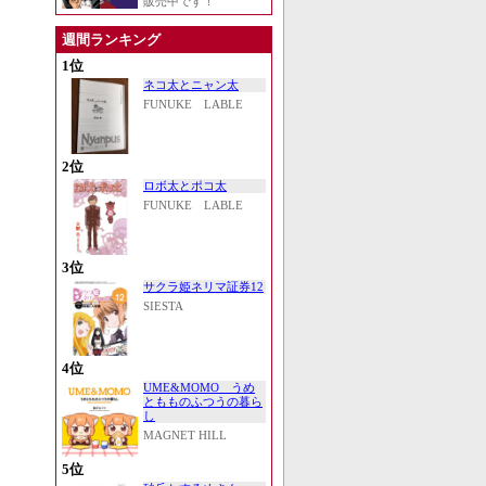
販売中です！
週間ランキング
1位
ネコ太とニャン太
FUNUKE LABLE
2位
ロボ太とポコ太
FUNUKE LABLE
3位
サクラ姫ネリマ証券12
SIESTA
4位
UME&MOMO うめ
ともものふつうの暮ら
し
MAGNET HILL
5位