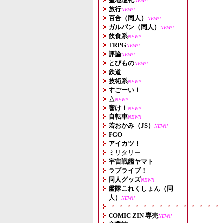
聖地巡礼
NEW!!
旅行
NEW!!
百合（同人）
NEW!!
ガルパン（同人）
NEW!!
飲食系
NEW!!
TRPG
NEW!!
評論
NEW!!
とびもの
NEW!!
鉄道
技術系
NEW!!
すごーい！
△
NEW!!
響け！
NEW!!
自転車
NEW!!
若おかみ（JS）
NEW!!
FGO
アイカツ！
ミリタリー
宇宙戦艦ヤマト
ラブライブ！
同人グッズ
NEW!!
艦隊これくしょん（同
人）
NEW!!
・・・・・・・・・・・・・・
COMIC ZIN 専売
NEW!!