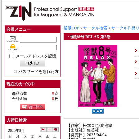
通販TOP
>
サークル検索
>
サークル作品
会員メニュー
・怪獣8号 RELAX 第2巻
メールアドレスを記憶
パスワードを忘れた方
現在のカゴの中
商品点数
0
点
合計金額
0
円
入荷日検索
【作家】松本直也/渡邉築
【出版社】集英社
2026年8月
【発売日】2025/04/04
日
月
火
水
木
金
土