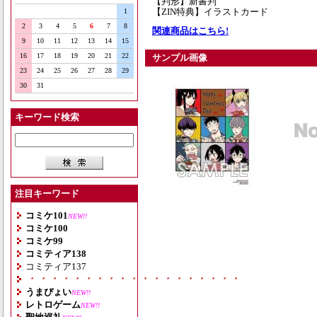
【判形】新書判
【ZIN特典】イラストカード
1
2
3
4
5
6
7
8
関連商品はこちら!
9
10
11
12
13
14
15
16
17
18
19
20
21
22
サンプル画像
23
24
25
26
27
28
29
30
31
キーワード検索
注目キーワード
コミケ101
NEW!!
コミケ100
コミケ99
コミティア138
コミティア137
・・・・・・・・・・・・・・・・・・・
うまぴょい
NEW!!
レトロゲーム
NEW!!