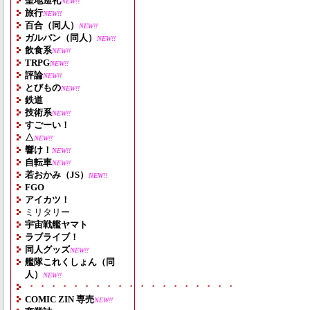
聖地巡礼
NEW!!
旅行
NEW!!
百合（同人）
NEW!!
ガルパン（同人）
NEW!!
飲食系
NEW!!
TRPG
NEW!!
評論
NEW!!
とびもの
NEW!!
鉄道
技術系
NEW!!
すごーい！
△
NEW!!
響け！
NEW!!
自転車
NEW!!
若おかみ（JS）
NEW!!
FGO
アイカツ！
ミリタリー
宇宙戦艦ヤマト
ラブライブ！
同人グッズ
NEW!!
艦隊これくしょん（同
人）
NEW!!
・・・・・・・・・・・・・・・・・・・
COMIC ZIN 専売
NEW!!