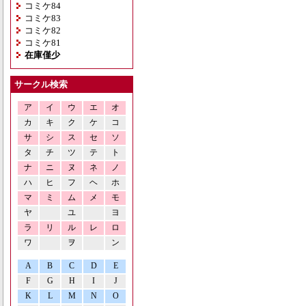
コミケ84
コミケ83
コミケ82
コミケ81
在庫僅少
サークル検索
ア
イ
ウ
エ
オ
カ
キ
ク
ケ
コ
サ
シ
ス
セ
ソ
タ
チ
ツ
テ
ト
ナ
ニ
ヌ
ネ
ノ
ハ
ヒ
フ
ヘ
ホ
マ
ミ
ム
メ
モ
ヤ
ユ
ヨ
ラ
リ
ル
レ
ロ
ワ
ヲ
ン
A
B
C
D
E
F
G
H
I
J
K
L
M
N
O