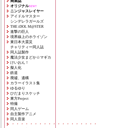
商業誌
オリジナル
NEW!!
ニンジャスレイヤー
アイドルマスター
シンデレラガールズ
THE iDOL M@STER
進撃の巨人
境界線上のホライゾン
東日本大震災
チャリティー同人誌
同人誌製作
魔法少女まどか☆マギカ
けいおん！
擬人化
鉄道
廃墟、遺構
カラーイラスト集
ゆるゆり
ひだまりスケッチ
東方Project
特撮
同人ゲーム
自主製作アニメ
同人音楽
・・・・・・・・・・・・・・・・・・・