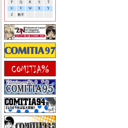
P
Q
R
S
T
U
V
W
X
Y
Z
数字