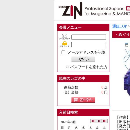
通販TOP
会員メニュー
・めぐり
メールアドレスを記憶
パスワードを忘れた方
現在のカゴの中
商品点数
0
点
合計金額
0
円
入荷日検索
【作家
【出版
2026年8月
【発売日】
日
月
火
水
木
金
土