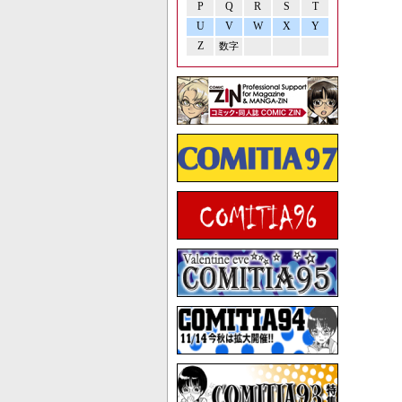
P
Q
R
S
T
U
V
W
X
Y
Z
数字