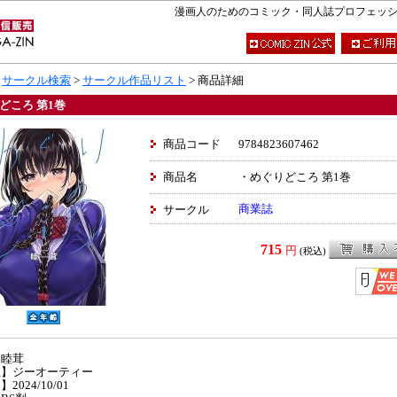
漫画人のためのコミック・同人誌プロフェッショナ
>
サークル検索
>
サークル作品リスト
> 商品詳細
どころ 第1巻
商品コード
9784823607462
商品名
・めぐりどころ 第1巻
商業誌
サークル
715
円
(税込)
】睦茸
社】ジーオーティー
2024/10/01