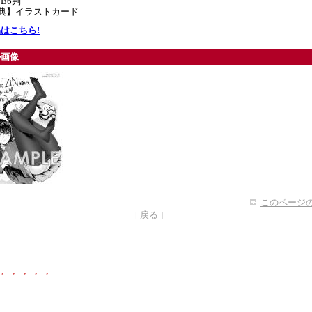
B6判
特典】イラストカード
はこちら!
ル画像
このページの
[ 戻る ]
・・・・・