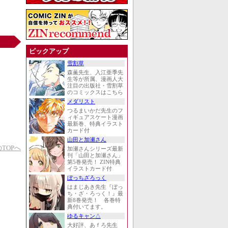
ピックアップ
雪割草
森薫先生、入江亜季先
生等が所属、漫画人大
注目の出版社・雪割草
のコミックスはこちら
メダリスト
つるまいかだ先生のフ
ィギュアスケート漫画
最新巻、特典イラスト
カード付
山田と加瀬さん
TOPへ
加瀬さんシリーズ最新
刊「山田と加瀬さん」
第5巻発売！ ZIN特典
イラストカード付
ぼっちざろっく
はまじあき先生『ぼっ
ち・ざ・ろっく！』最
新8巻発売！ 各巻特
典付いてます。
ゆるキャン△
大好評、あｆろ先生