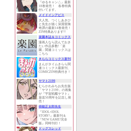
『ゆるキャン△』最新
18巻発売！ 各巻特典
付いてます。
メイドインアビス
大人気、つくしあきひ
と先生が描く深淵冒険
奇譚の最新14巻発売！
ZIN特典あります!!
楽園本誌＆コミックス
漫画人なら読んでおき
たい作品多数!「楽
園」関連コミックスは
こちら
きららコミックス新刊
まんがタイムきらら関
連コミックス最新刊、
COMICZIN特典付き！
ヤマト2199
むらかわみちお先生版
「ヤマト2199」の画集
が『宇宙戦艦ヤマト』
放送50周年を記念し発
売！
得能正太郎先生
『IDOL×IDOL
STORY!』最新刊＆
『NEW GAME!完全
版』同時刊行！
ドッグスレッド