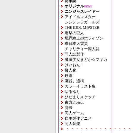
商業誌
オリジナル
NEW!!
ニンジャスレイヤー
アイドルマスター
シンデレラガールズ
THE iDOL M@STER
進撃の巨人
境界線上のホライゾン
東日本大震災
チャリティー同人誌
同人誌製作
魔法少女まどか☆マギカ
けいおん！
擬人化
鉄道
廃墟、遺構
カラーイラスト集
ゆるゆり
ひだまりスケッチ
東方Project
特撮
同人ゲーム
自主製作アニメ
同人音楽
・・・・・・・・・・・・・・