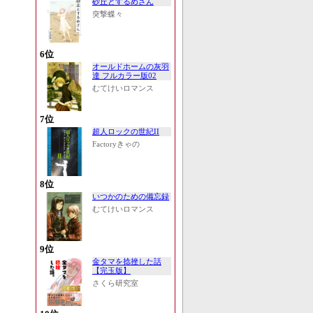
砂丘とするめさん
突撃蝶々
6位
オールドホームの灰羽
達 フルカラー版02
むてけいロマンス
7位
超人ロックの世紀II
Factoryきゃの
8位
いつかのための備忘録
むてけいロマンス
9位
金タマを捻挫した話
【完玉版】
さくら研究室