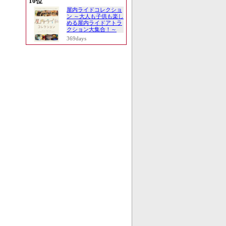
10位
屋内ライドコレクショ
ン ～大人も子供も楽し
める屋内ライドアトラ
クション大集合！～
369days