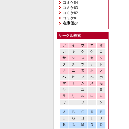
コミケ84
コミケ83
コミケ82
コミケ81
在庫僅少
サークル検索
ア
イ
ウ
エ
オ
カ
キ
ク
ケ
コ
サ
シ
ス
セ
ソ
タ
チ
ツ
テ
ト
ナ
ニ
ヌ
ネ
ノ
ハ
ヒ
フ
ヘ
ホ
マ
ミ
ム
メ
モ
ヤ
ユ
ヨ
ラ
リ
ル
レ
ロ
ワ
ヲ
ン
A
B
C
D
E
F
G
H
I
J
K
L
M
N
O