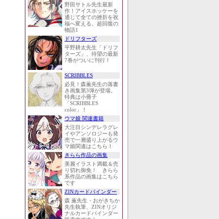
野田サトル先生最新
作！アイスホッケーを
通じて全ての挫折を祝
福へ変える、超回復の
物語1
ドリフターズ
平野耕太先生「ドリフ
ターズ」、待望の最新
7巻がついに刊行！
SCRIBBLES
必見！森薫先生の落書
き画集第3弾が登場。
特典は小冊子
「SCRIBBLES
color」！
ウマ娘 関連書籍
大注目シンデレラグレ
イやアンソロジーも発
売で一層盛り上がるウ
マ娘関連はこちら！
きらら作品の画集
美麗イラスト満載＆売
り切れ御免！ きらら
系作品の画集はこちら
です
ZINカードバインダー
森 薫先生・おがきちか
先生執筆、ZINオリジ
ナルカードバインダー