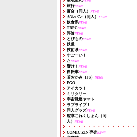
聖地巡礼
NEW!!
旅行
NEW!!
百合（同人）
NEW!!
ガルパン（同人）
NEW!!
飲食系
NEW!!
TRPG
NEW!!
評論
NEW!!
とびもの
NEW!!
鉄道
技術系
NEW!!
すごーい！
△
NEW!!
響け！
NEW!!
自転車
NEW!!
若おかみ（JS）
NEW!!
FGO
アイカツ！
ミリタリー
宇宙戦艦ヤマト
ラブライブ！
同人グッズ
NEW!!
艦隊これくしょん（同
人）
NEW!!
・・・・・・・・・・・・・・
COMIC ZIN 専売
NEW!!