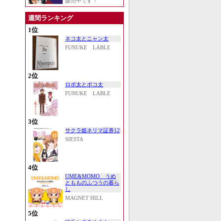
販売中です！
週間ランキング
1位
ネコ太とニャン太
FUNUKE LABLE
2位
ロボ太とポコ太
FUNUKE LABLE
3位
サクラ姫ネリマ証券12
SIESTA
4位
UME&MOMO うめ
ともものふつうの暮ら
し
MAGNET HILL
5位