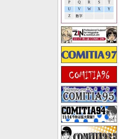
P
Q
R
S
T
U
V
W
X
Y
Z
数字