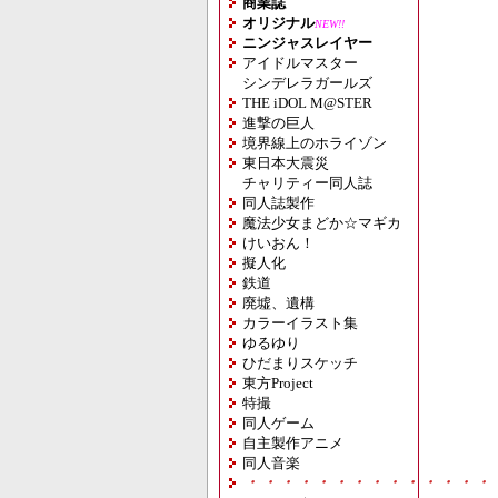
商業誌
オリジナル
NEW!!
ニンジャスレイヤー
アイドルマスター
シンデレラガールズ
THE iDOL M@STER
進撃の巨人
境界線上のホライゾン
東日本大震災
チャリティー同人誌
同人誌製作
魔法少女まどか☆マギカ
けいおん！
擬人化
鉄道
廃墟、遺構
カラーイラスト集
ゆるゆり
ひだまりスケッチ
東方Project
特撮
同人ゲーム
自主製作アニメ
同人音楽
・・・・・・・・・・・・・・