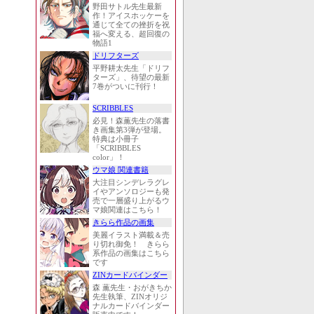
野田サトル先生最新
作！アイスホッケーを
通じて全ての挫折を祝
福へ変える、超回復の
物語1
ドリフターズ
平野耕太先生「ドリフ
ターズ」、待望の最新
7巻がついに刊行！
SCRIBBLES
必見！森薫先生の落書
き画集第3弾が登場。
特典は小冊子
「SCRIBBLES
color」！
ウマ娘 関連書籍
大注目シンデレラグレ
イやアンソロジーも発
売で一層盛り上がるウ
マ娘関連はこちら！
きらら作品の画集
美麗イラスト満載＆売
り切れ御免！ きらら
系作品の画集はこちら
です
ZINカードバインダー
森 薫先生・おがきちか
先生執筆、ZINオリジ
ナルカードバインダー