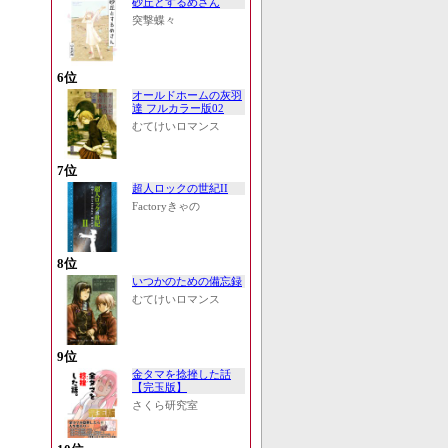
砂丘とするめさん
突撃蝶々
6位
オールドホームの灰羽
達 フルカラー版02
むてけいロマンス
7位
超人ロックの世紀II
Factoryきゃの
8位
いつかのための備忘録
むてけいロマンス
9位
金タマを捻挫した話
【完玉版】
さくら研究室