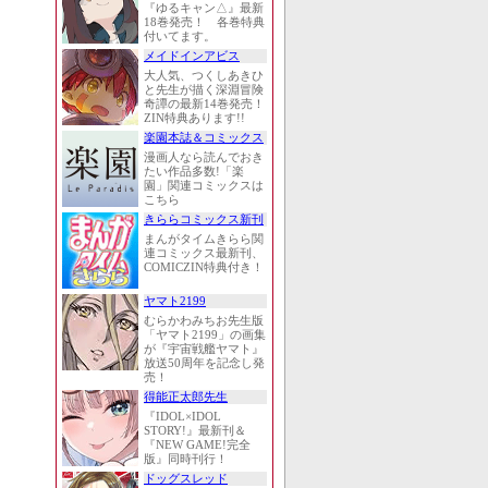
『ゆるキャン△』最新
18巻発売！ 各巻特典
付いてます。
メイドインアビス
大人気、つくしあきひ
と先生が描く深淵冒険
奇譚の最新14巻発売！
ZIN特典あります!!
楽園本誌＆コミックス
漫画人なら読んでおき
たい作品多数!「楽
園」関連コミックスは
こちら
きららコミックス新刊
まんがタイムきらら関
連コミックス最新刊、
COMICZIN特典付き！
ヤマト2199
むらかわみちお先生版
「ヤマト2199」の画集
が『宇宙戦艦ヤマト』
放送50周年を記念し発
売！
得能正太郎先生
『IDOL×IDOL
STORY!』最新刊＆
『NEW GAME!完全
版』同時刊行！
ドッグスレッド