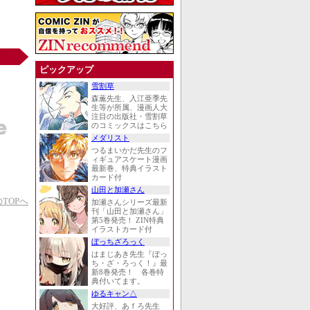
ピックアップ
雪割草
森薫先生、入江亜季先
生等が所属、漫画人大
注目の出版社・雪割草
のコミックスはこちら
メダリスト
つるまいかだ先生のフ
ィギュアスケート漫画
最新巻、特典イラスト
カード付
山田と加瀬さん
TOPへ
加瀬さんシリーズ最新
刊「山田と加瀬さん」
第5巻発売！ ZIN特典
イラストカード付
ぼっちざろっく
はまじあき先生『ぼっ
ち・ざ・ろっく！』最
新8巻発売！ 各巻特
典付いてます。
ゆるキャン△
大好評、あｆろ先生