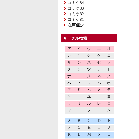
コミケ84
コミケ83
コミケ82
コミケ81
在庫僅少
サークル検索
ア
イ
ウ
エ
オ
カ
キ
ク
ケ
コ
サ
シ
ス
セ
ソ
タ
チ
ツ
テ
ト
ナ
ニ
ヌ
ネ
ノ
ハ
ヒ
フ
ヘ
ホ
マ
ミ
ム
メ
モ
ヤ
ユ
ヨ
ラ
リ
ル
レ
ロ
ワ
ヲ
ン
A
B
C
D
E
F
G
H
I
J
K
L
M
N
O