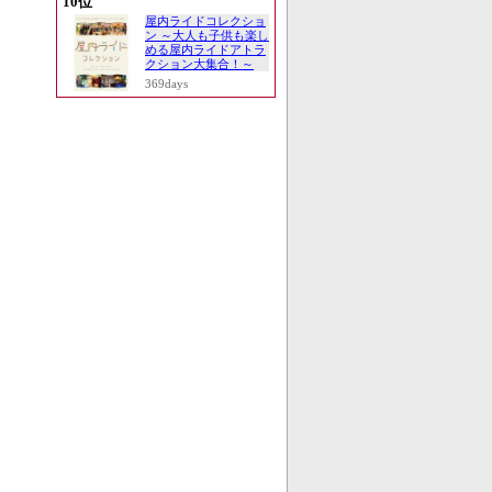
10位
屋内ライドコレクショ
ン ～大人も子供も楽し
める屋内ライドアトラ
クション大集合！～
369days