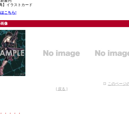
】新書判
特典】イラストカード
はこちら!
ル画像
このページの
[ 戻る ]
・・・・・