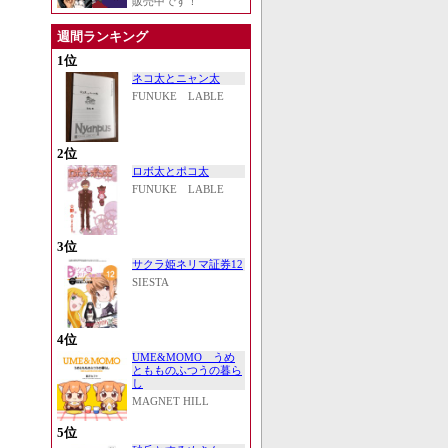
販売中です！
週間ランキング
1位
ネコ太とニャン太
FUNUKE LABLE
2位
ロボ太とポコ太
FUNUKE LABLE
3位
サクラ姫ネリマ証券12
SIESTA
4位
UME&MOMO うめ
ともものふつうの暮ら
し
MAGNET HILL
5位