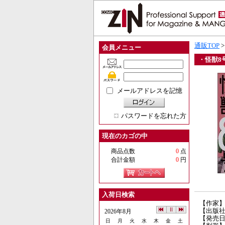
通販TOP
会員メニュー
・怪獣8号 
メールアドレスを記憶
パスワードを忘れた方
現在のカゴの中
商品点数
0
点
合計金額
0
円
入荷日検索
【作家】
【出版
2026年8月
【発売日】
日
月
火
水
木
金
土