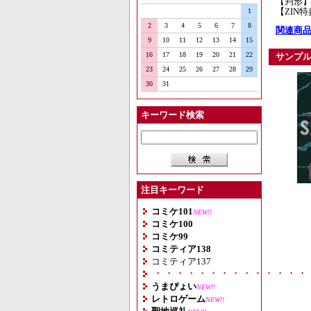
【判形
【ZIN
1
2
3
4
5
6
7
8
関連商品
9
10
11
12
13
14
15
16
17
18
19
20
21
22
サンプ
23
24
25
26
27
28
29
30
31
キーワード検索
注目キーワード
コミケ101
NEW!!
コミケ100
コミケ99
コミティア138
コミティア137
・・・・・・・・・・・・・・
うまぴょい
NEW!!
レトロゲーム
NEW!!