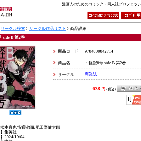
漫画人のためのコミック・同人誌プロフェッショナ
>
サークル検索
>
サークル作品リスト
> 商品詳細
side B 第2巻
商品コード
9784088842714
商品名
・怪獣8号 side B 第2巻
商業誌
サークル
638
円
(税込)
松本直也/安藤敬而/肥田野健太郎
社】集英社
2024/10/04