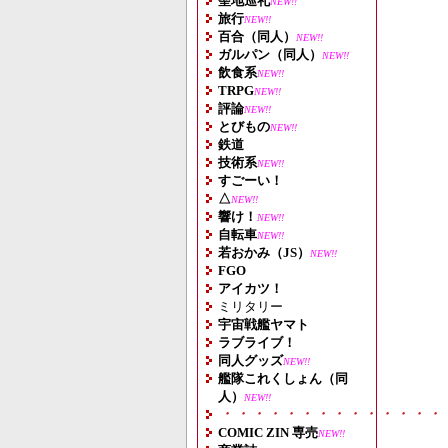
聖地巡礼
NEW!!
旅行
NEW!!
百合（同人）
NEW!!
ガルパン（同人）
NEW!!
飲食系
NEW!!
TRPG
NEW!!
評論
NEW!!
とびもの
NEW!!
鉄道
技術系
NEW!!
すごーい！
△
NEW!!
響け！
NEW!!
自転車
NEW!!
若おかみ（JS）
NEW!!
FGO
アイカツ！
ミリタリー
宇宙戦艦ヤマト
ラブライブ！
同人グッズ
NEW!!
艦隊これくしょん（同
人）
NEW!!
・・・・・・・・・・・・・・
COMIC ZIN 専売
NEW!!