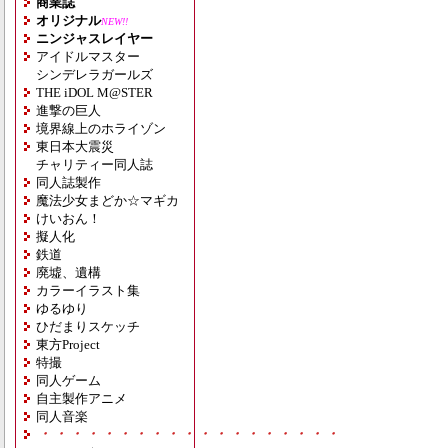
商業誌
オリジナル
NEW!!
ニンジャスレイヤー
アイドルマスター
シンデレラガールズ
THE iDOL M@STER
進撃の巨人
境界線上のホライゾン
東日本大震災
チャリティー同人誌
同人誌製作
魔法少女まどか☆マギカ
けいおん！
擬人化
鉄道
廃墟、遺構
カラーイラスト集
ゆるゆり
ひだまりスケッチ
東方Project
特撮
同人ゲーム
自主製作アニメ
同人音楽
・・・・・・・・・・・・・・・・・・・