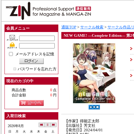
通販TOP
>
サークル検索
>
サークル作品
会員メニュー
NEW GAME! ―Complete Edition― 第2
メールアドレスを記憶
パスワードを忘れた方
現在のカゴの中
商品点数
0
点
合計金額
0
円
入荷日検索
【作家】得能正太郎
【出版社】芳文社
2026年8月
【発売日】2024/04/01
日
月
火
水
木
金
土