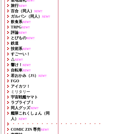
聖地巡礼
NEW!!
旅行
NEW!!
百合（同人）
NEW!!
ガルパン（同人）
NEW!!
飲食系
NEW!!
TRPG
NEW!!
評論
NEW!!
とびもの
NEW!!
鉄道
技術系
NEW!!
すごーい！
△
NEW!!
響け！
NEW!!
自転車
NEW!!
若おかみ（JS）
NEW!!
FGO
アイカツ！
ミリタリー
宇宙戦艦ヤマト
ラブライブ！
同人グッズ
NEW!!
艦隊これくしょん（同
人）
NEW!!
・・・・・・・・・・・・・・・・・・・
COMIC ZIN 専売
NEW!!