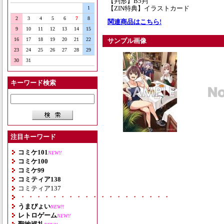
【判形】B5判
【ZIN特典】イラストカード
1
2
3
4
5
6
7
8
関連商品はこちら!
9
10
11
12
13
14
15
16
17
18
19
20
21
22
サンプル画像
23
24
25
26
27
28
29
30
31
キーワード検索
注目キーワード
コミケ101
NEW!!
コミケ100
コミケ99
コミティア138
コミティア137
・・・・・・・・・・・・・・・・・・・
うまぴょい
NEW!!
レトロゲーム
NEW!!