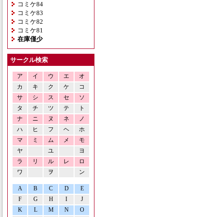
コミケ84
コミケ83
コミケ82
コミケ81
在庫僅少
サークル検索
ア
イ
ウ
エ
オ
カ
キ
ク
ケ
コ
サ
シ
ス
セ
ソ
タ
チ
ツ
テ
ト
ナ
ニ
ヌ
ネ
ノ
ハ
ヒ
フ
ヘ
ホ
マ
ミ
ム
メ
モ
ヤ
ユ
ヨ
ラ
リ
ル
レ
ロ
ワ
ヲ
ン
A
B
C
D
E
F
G
H
I
J
K
L
M
N
O