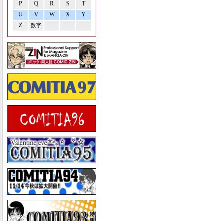
P
Q
R
S
T
U
V
W
X
Y
Z
数字