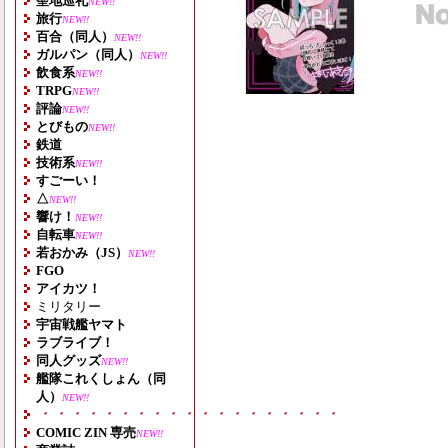
聖地巡礼
NEW!!
旅行
NEW!!
百合（同人）
NEW!!
ガルパン（同人）
NEW!!
飲食系
NEW!!
TRPG
NEW!!
評論
NEW!!
とびもの
NEW!!
鉄道
技術系
NEW!!
すごーい！
△
NEW!!
響け！
NEW!!
自転車
NEW!!
若おかみ（JS）
NEW!!
FGO
アイカツ！
ミリタリー
宇宙戦艦ヤマト
ラブライブ！
同人グッズ
NEW!!
艦隊これくしょん（同
人）
NEW!!
・・・・・・・・・・・・・・・・・・・
COMIC ZIN 専売
NEW!!