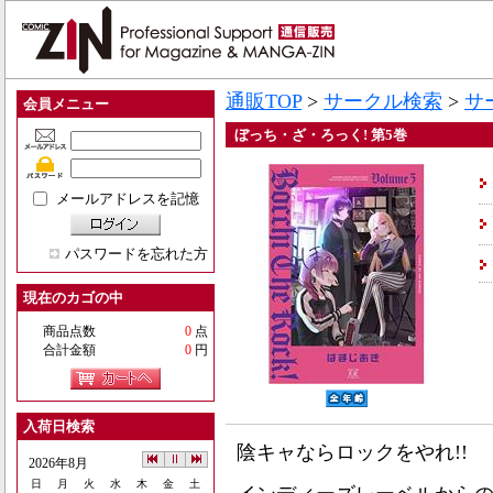
通販TOP
>
サークル検索
>
サ
会員メニュー
ぼっち・ざ・ろっく! 第5巻
メールアドレスを記憶
パスワードを忘れた方
現在のカゴの中
商品点数
0
点
合計金額
0
円
入荷日検索
陰キャならロックをやれ!!
2026年8月
日
月
火
水
木
金
土