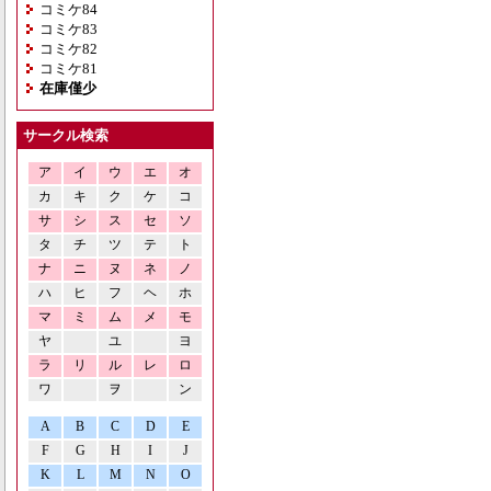
コミケ84
コミケ83
コミケ82
コミケ81
在庫僅少
サークル検索
ア
イ
ウ
エ
オ
カ
キ
ク
ケ
コ
サ
シ
ス
セ
ソ
タ
チ
ツ
テ
ト
ナ
ニ
ヌ
ネ
ノ
ハ
ヒ
フ
ヘ
ホ
マ
ミ
ム
メ
モ
ヤ
ユ
ヨ
ラ
リ
ル
レ
ロ
ワ
ヲ
ン
A
B
C
D
E
F
G
H
I
J
K
L
M
N
O