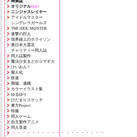
商業誌
オリジナル
NEW!!
ニンジャスレイヤー
アイドルマスター
シンデレラガールズ
THE iDOL M@STER
進撃の巨人
境界線上のホライゾン
東日本大震災
チャリティー同人誌
同人誌製作
魔法少女まどか☆マギカ
けいおん！
擬人化
鉄道
廃墟、遺構
カラーイラスト集
ゆるゆり
ひだまりスケッチ
東方Project
特撮
同人ゲーム
自主製作アニメ
同人音楽
・・・・・・・・・・・・・・・・・・・