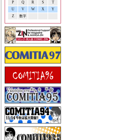
P
Q
R
S
T
U
V
W
X
Y
Z
数字