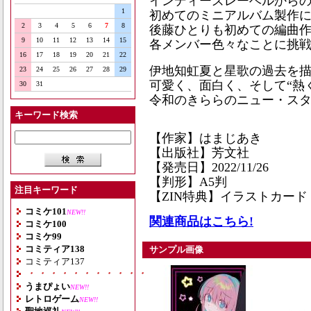
インディーズレーベルから
1
初めてのミニアルバム製作
2
3
4
5
6
7
8
後藤ひとりも初めての編曲
9
10
11
12
13
14
15
各メンバー色々なことに挑
16
17
18
19
20
21
22
伊地知虹夏と星歌の過去を描
23
24
25
26
27
28
29
可愛く、面白く、そして“熱
30
31
令和のきららのニュー・スタ
キーワード検索
【作家】はまじあき
【出版社】芳文社
【発売日】2022/11/26
【判形】A5判
注目キーワード
【ZIN特典】イラストカード
コミケ101
NEW!!
関連商品はこちら!
コミケ100
コミケ99
コミティア138
サンプル画像
コミティア137
・・・・・・・・・・・・・・・・・・・
うまぴょい
NEW!!
レトロゲーム
NEW!!