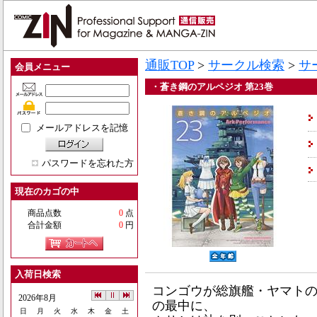
通販TOP
>
サークル検索
>
サ
会員メニュー
・蒼き鋼のアルペジオ 第23巻
メールアドレスを記憶
パスワードを忘れた方
現在のカゴの中
商品点数
0
点
合計金額
0
円
入荷日検索
コンゴウが総旗艦・ヤマト
2026年8月
の最中に、
日
月
火
水
木
金
土