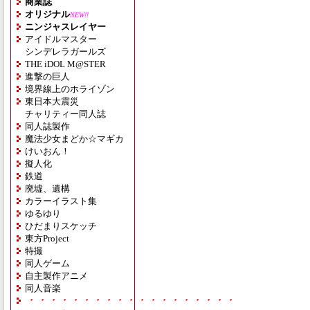
商業誌
オリジナル
NEW!!
ニンジャスレイヤー
アイドルマスター
シンデレラガールズ
THE iDOL M@STER
進撃の巨人
境界線上のホライゾン
東日本大震災
チャリティー同人誌
同人誌製作
魔法少女まどか☆マギカ
けいおん！
擬人化
鉄道
廃墟、遺構
カラーイラスト集
ゆるゆり
ひだまりスケッチ
東方Project
特撮
同人ゲーム
自主製作アニメ
同人音楽
・・・・・・・・・・・・・・・・・・・