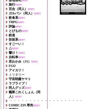
聖地巡礼
NEW!!
旅行
NEW!!
百合（同人）
NEW!!
ガルパン（同人）
NEW!!
飲食系
NEW!!
TRPG
NEW!!
評論
NEW!!
とびもの
NEW!!
鉄道
技術系
NEW!!
すごーい！
△
NEW!!
響け！
NEW!!
自転車
NEW!!
若おかみ（JS）
NEW!!
FGO
アイカツ！
ミリタリー
宇宙戦艦ヤマト
ラブライブ！
同人グッズ
NEW!!
艦隊これくしょん（同
人）
NEW!!
・・・・・・・・・・・・・・・・・・・
COMIC ZIN 専売
NEW!!