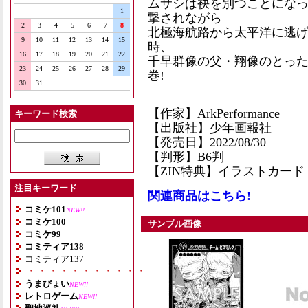
ムサシは袂を別つことにな
1
撃されながら
2
3
4
5
6
7
8
北極海航路から太平洋に逃
9
10
11
12
13
14
15
時、
16
17
18
19
20
21
22
千早群像の父・翔像のとった行
23
24
25
26
27
28
29
巻!
30
31
【作家】ArkPerformance
キーワード検索
【出版社】少年画報社
【発売日】2022/08/30
【判形】B6判
【ZIN特典】イラストカード
注目キーワード
関連商品はこちら!
コミケ101
NEW!!
コミケ100
サンプル画像
コミケ99
コミティア138
コミティア137
・・・・・・・・・・・・・・・・・・・
うまぴょい
NEW!!
レトロゲーム
NEW!!