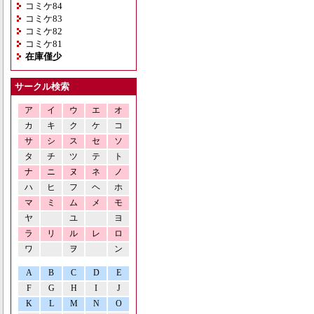
コミケ84
コミケ83
コミケ82
コミケ81
在庫僅少
サークル検索
ア
イ
ウ
エ
オ
カ
キ
ク
ケ
コ
サ
シ
ス
セ
ソ
タ
チ
ツ
テ
ト
ナ
ニ
ヌ
ネ
ノ
ハ
ヒ
フ
ヘ
ホ
マ
ミ
ム
メ
モ
ヤ
ユ
ヨ
ラ
リ
ル
レ
ロ
ワ
ヲ
ン
A
B
C
D
E
F
G
H
I
J
K
L
M
N
O