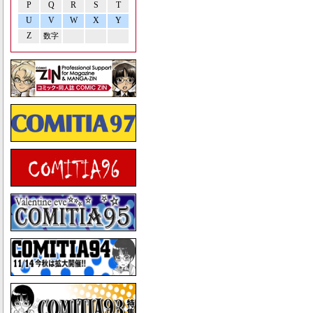
P
Q
R
S
T
U
V
W
X
Y
Z
数字