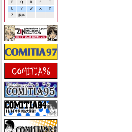
P
Q
R
S
T
U
V
W
X
Y
Z
数字