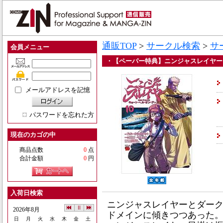
通販TOP
>
サークル検索
>
サ
会員メニュー
・【ペーパー特典】ニンジャスレイヤー 
メールアドレスを記憶
パスワードを忘れた方
現在のカゴの中
商品点数
0
点
合計金額
0
円
入荷日検索
ニンジャスレイヤーとダー
2026年8月
ドメインに傾きつつあった
日
月
火
水
木
金
土