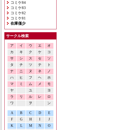
コミケ84
コミケ83
コミケ82
コミケ81
在庫僅少
サークル検索
ア
イ
ウ
エ
オ
カ
キ
ク
ケ
コ
サ
シ
ス
セ
ソ
タ
チ
ツ
テ
ト
ナ
ニ
ヌ
ネ
ノ
ハ
ヒ
フ
ヘ
ホ
マ
ミ
ム
メ
モ
ヤ
ユ
ヨ
ラ
リ
ル
レ
ロ
ワ
ヲ
ン
A
B
C
D
E
F
G
H
I
J
K
L
M
N
O