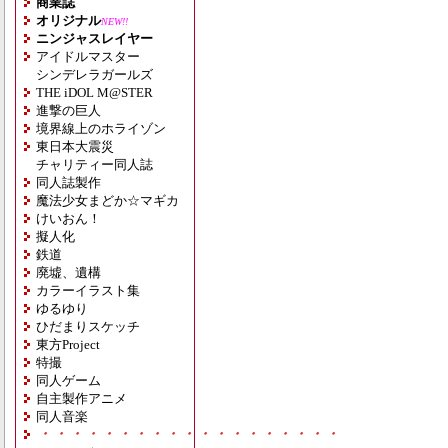
商業誌
オリジナル
NEW!!
ニンジャスレイヤー
アイドルマスター
シンデレラガールズ
THE iDOL M@STER
進撃の巨人
境界線上のホライゾン
東日本大震災
チャリティー同人誌
同人誌製作
魔法少女まどか☆マギカ
けいおん！
擬人化
鉄道
廃墟、遺構
カラーイラスト集
ゆるゆり
ひだまりスケッチ
東方Project
特撮
同人ゲーム
自主製作アニメ
同人音楽
・・・・・・・・・・・・・・・・・・・