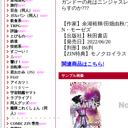
聖地巡礼
NEW!!
ガンドーの死はニンジャス
旅行
NEW!!
らすのか???
百合（同人）
NEW!!
ガルパン（同人）
NEW!!
飲食系
NEW!!
【作家】余湖裕輝/田畑由秋
TRPG
NEW!!
N・モーゼズ
評論
NEW!!
【出版社】秋田書店
とびもの
NEW!!
【発売日】2022/06/20
鉄道
技術系
【判形】B6判
NEW!!
すごーい！
【ZIN特典】モノクロイラ
△
NEW!!
響け！
NEW!!
関連商品はこちら!
自転車
NEW!!
若おかみ（JS）
NEW!!
サンプル画像
FGO
アイカツ！
ミリタリー
宇宙戦艦ヤマト
ラブライブ！
同人グッズ
NEW!!
艦隊これくしょん（同
人）
NEW!!
・・・・・・・・・・・・・・・・・・・
COMIC ZIN 専売
NEW!!