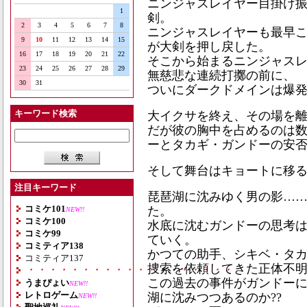
ニンジャスレイヤー目掛け
1
剣。
2
3
4
5
6
7
8
ニンジャスレイヤーも最早こ
9
10
11
12
13
14
15
が大剣を押し戻した。
16
17
18
19
20
21
22
そこから始まるニンジャス
23
24
25
26
27
28
29
無慈悲な連続打擲の前に、
30
31
ついにダークドメインは爆
キーワード検索
大イクサを終え、その場を
だが彼の胸中を占めるのは
ーとタカギ・ガンドーの安
そして舞台はキョートに移
注目キーワード
琵琶湖に沈みゆく男の影…
コミケ101
た。
NEW!!
コミケ100
水底に沈むガンドーの思考
コミケ99
ていく。
コミティア138
かつての助手、シキベ・タ
コミティア137
捜索を依頼してきた正体不
・・・・・・・・・・・・・・・・・・・
この過去の事件がガンドーに
うまぴょい
NEW!!
レトロゲーム
湖に沈みつつあるのか??
NEW!!