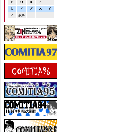
P
Q
R
S
T
U
V
W
X
Y
Z
数字