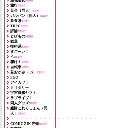
聖地巡礼
NEW!!
旅行
NEW!!
百合（同人）
NEW!!
ガルパン（同人）
NEW!!
飲食系
NEW!!
TRPG
NEW!!
評論
NEW!!
とびもの
NEW!!
鉄道
技術系
NEW!!
すごーい！
△
NEW!!
響け！
NEW!!
自転車
NEW!!
若おかみ（JS）
NEW!!
FGO
アイカツ！
ミリタリー
宇宙戦艦ヤマト
ラブライブ！
同人グッズ
NEW!!
艦隊これくしょん（同
人）
NEW!!
・・・・・・・・・・・・・・・・・・・
COMIC ZIN 専売
NEW!!