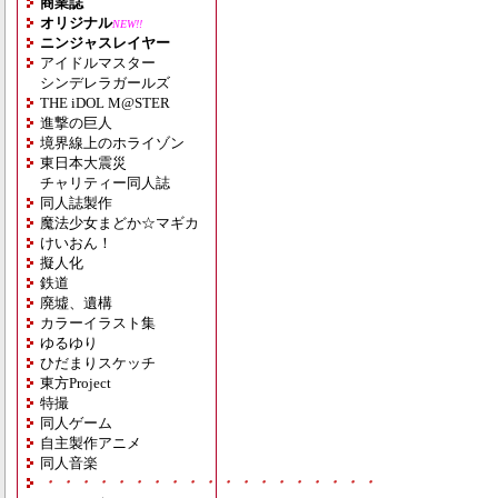
商業誌
オリジナル
NEW!!
ニンジャスレイヤー
アイドルマスター
シンデレラガールズ
THE iDOL M@STER
進撃の巨人
境界線上のホライゾン
東日本大震災
チャリティー同人誌
同人誌製作
魔法少女まどか☆マギカ
けいおん！
擬人化
鉄道
廃墟、遺構
カラーイラスト集
ゆるゆり
ひだまりスケッチ
東方Project
特撮
同人ゲーム
自主製作アニメ
同人音楽
・・・・・・・・・・・・・・・・・・・