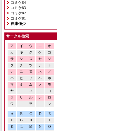
コミケ84
コミケ83
コミケ82
コミケ81
在庫僅少
サークル検索
ア
イ
ウ
エ
オ
カ
キ
ク
ケ
コ
サ
シ
ス
セ
ソ
タ
チ
ツ
テ
ト
ナ
ニ
ヌ
ネ
ノ
ハ
ヒ
フ
ヘ
ホ
マ
ミ
ム
メ
モ
ヤ
ユ
ヨ
ラ
リ
ル
レ
ロ
ワ
ヲ
ン
A
B
C
D
E
F
G
H
I
J
K
L
M
N
O