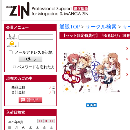
通販TOP
>
サークル検索
>
サ
会員メニュー
【セット限定特典付】『ゆるゆり』19巻
メールアドレスを記憶
パスワードを忘れた方
現在のカゴの中
商品点数
0
点
合計金額
0
円
入荷日検索
2026年8月
日
月
火
水
木
金
土