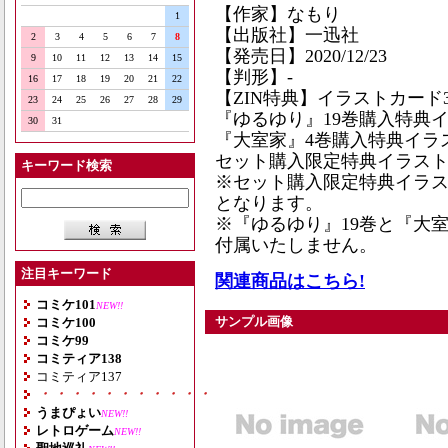
【作家】なもり
1
【出版社】一迅社
2
3
4
5
6
7
8
【発売日】2020/12/23
9
10
11
12
13
14
15
【判形】-
16
17
18
19
20
21
22
【ZIN特典】イラストカード
23
24
25
26
27
28
29
『ゆるゆり』19巻購入特典
30
31
『大室家』4巻購入特典イラ
セット購入限定特典イラス
キーワード検索
※セット購入限定特典イラ
となります。
※『ゆるゆり』19巻と『大
付属いたしません。
注目キーワード
関連商品はこちら!
コミケ101
NEW!!
サンプル画像
コミケ100
コミケ99
コミティア138
コミティア137
・・・・・・・・・・・・・・・・・・・
うまぴょい
NEW!!
レトロゲーム
NEW!!