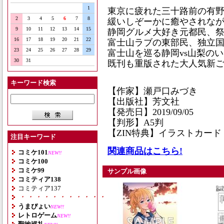
1
東京に疲れた三十路前の有野
2
3
4
5
6
7
8
緩いしぞーかに癒やされな
9
10
11
12
13
14
15
静岡グルメ大好き元都民、
16
17
18
19
20
21
22
富士山ラブの東部民、独立
23
24
25
26
27
28
29
富士山を巡る静岡vs山梨のい
30
31
既刊も重版された大人気新ご当
キーワード検索
【作家】瀬戸口みづき
【出版社】芳文社
【発売日】2019/09/05
【判形】A5判
【ZIN特典】イラストカード
注目キーワード
関連商品はこちら!
コミケ101
NEW!!
コミケ100
コミケ99
サンプル画像
コミティア138
コミティア137
・・・・・・・・・・・・・・・・・・・
うまぴょい
NEW!!
レトロゲーム
NEW!!