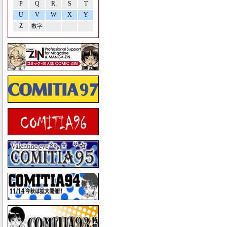
P
Q
R
S
T
U
V
W
X
Y
Z
数字