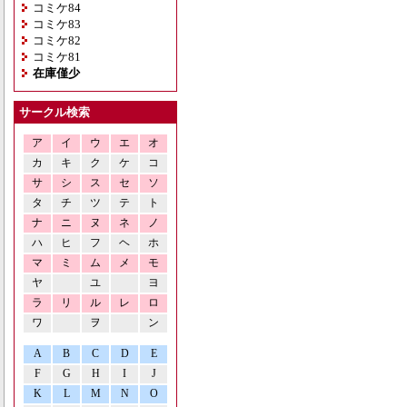
コミケ84
コミケ83
コミケ82
コミケ81
在庫僅少
サークル検索
ア
イ
ウ
エ
オ
カ
キ
ク
ケ
コ
サ
シ
ス
セ
ソ
タ
チ
ツ
テ
ト
ナ
ニ
ヌ
ネ
ノ
ハ
ヒ
フ
ヘ
ホ
マ
ミ
ム
メ
モ
ヤ
ユ
ヨ
ラ
リ
ル
レ
ロ
ワ
ヲ
ン
A
B
C
D
E
F
G
H
I
J
K
L
M
N
O