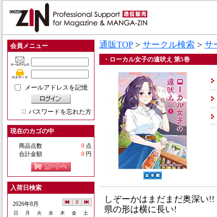
通販TOP
>
サークル検索
>
サ
会員メニュー
・ローカル女子の遠吠え 第5巻
メールアドレスを記憶
パスワードを忘れた方
現在のカゴの中
商品点数
0
点
合計金額
0
円
入荷日検索
しぞーかはまだまだ奥深い!!
2026年8月
県の形は横に長い!
日
月
火
水
木
金
土