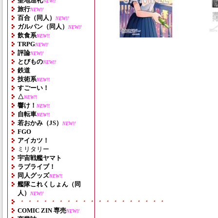
聖地巡礼
NEW!!
旅行
NEW!!
百合（同人）
NEW!!
ガルパン（同人）
NEW!!
飲食系
NEW!!
TRPG
NEW!!
評論
NEW!!
とびもの
NEW!!
鉄道
技術系
NEW!!
すごーい！
△
NEW!!
響け！
NEW!!
自転車
NEW!!
若おかみ（JS）
NEW!!
FGO
アイカツ！
ミリタリー
宇宙戦艦ヤマト
ラブライブ！
同人グッズ
NEW!!
艦隊これくしょん（同
人）
NEW!!
・・・・・・・・・・・・・・・・・・・
COMIC ZIN 専売
NEW!!