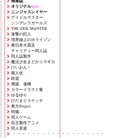
商業誌
オリジナル
NEW!!
ニンジャスレイヤー
アイドルマスター
シンデレラガールズ
THE iDOL M@STER
進撃の巨人
境界線上のホライゾン
東日本大震災
チャリティー同人誌
同人誌製作
魔法少女まどか☆マギカ
けいおん！
擬人化
鉄道
廃墟、遺構
カラーイラスト集
ゆるゆり
ひだまりスケッチ
東方Project
特撮
同人ゲーム
自主製作アニメ
同人音楽
・・・・・・・・・・・・・・・・・・・