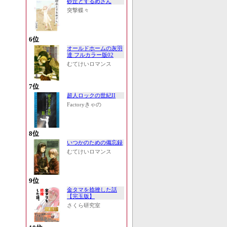
砂丘とするめさん
突撃蝶々
6位
オールドホームの灰羽
達 フルカラー版02
むてけいロマンス
7位
超人ロックの世紀II
Factoryきゃの
8位
いつかのための備忘録
むてけいロマンス
9位
金タマを捻挫した話
【完玉版】
さくら研究室