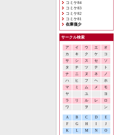
コミケ84
コミケ83
コミケ82
コミケ81
在庫僅少
サークル検索
ア
イ
ウ
エ
オ
カ
キ
ク
ケ
コ
サ
シ
ス
セ
ソ
タ
チ
ツ
テ
ト
ナ
ニ
ヌ
ネ
ノ
ハ
ヒ
フ
ヘ
ホ
マ
ミ
ム
メ
モ
ヤ
ユ
ヨ
ラ
リ
ル
レ
ロ
ワ
ヲ
ン
A
B
C
D
E
F
G
H
I
J
K
L
M
N
O