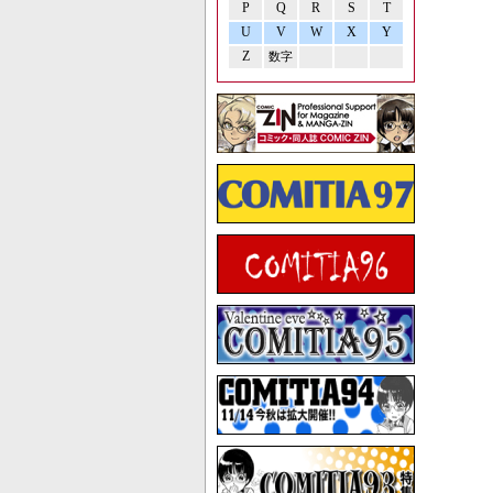
P
Q
R
S
T
U
V
W
X
Y
Z
数字