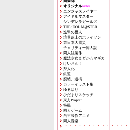
商業誌
オリジナル
NEW!!
ニンジャスレイヤー
アイドルマスター
シンデレラガールズ
THE iDOL M@STER
進撃の巨人
境界線上のホライゾン
東日本大震災
チャリティー同人誌
同人誌製作
魔法少女まどか☆マギカ
けいおん！
擬人化
鉄道
廃墟、遺構
カラーイラスト集
ゆるゆり
ひだまりスケッチ
東方Project
特撮
同人ゲーム
自主製作アニメ
同人音楽
・・・・・・・・・・・・・・