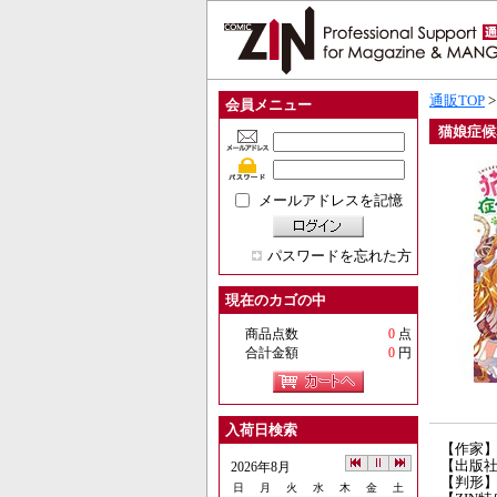
通販TOP
会員メニュー
猫娘症候
メールアドレスを記憶
パスワードを忘れた方
現在のカゴの中
商品点数
0
点
合計金額
0
円
入荷日検索
【作家
【出版
2026年8月
【判形】
日
月
火
水
木
金
土