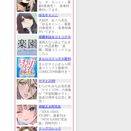
ち・ざ・ろっく！』最
新8巻発売！ 各巻特
典付いてます。
ゆるキャン△
大好評、あｆろ先生
『ゆるキャン△』最新
18巻発売！ 各巻特典
付いてます。
楽園本誌＆コミックス
漫画人なら読んでおき
たい作品多数!「楽
園」関連コミックスは
こちら
きららコミックス新刊
まんがタイムきらら関
連コミックス最新刊、
COMICZIN特典付き！
ヤマト2199
むらかわみちお先生版
「ヤマト2199」の画集
が『宇宙戦艦ヤマト』
放送50周年を記念し発
売！
得能正太郎先生
『IDOL×IDOL
STORY!』最新刊＆
『NEW GAME!完全
版』同時刊行！
ドッグスレッド