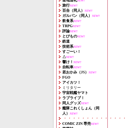
聖地巡礼
NEW!!
旅行
NEW!!
百合（同人）
NEW!!
ガルパン（同人）
NEW!!
飲食系
NEW!!
TRPG
NEW!!
評論
NEW!!
とびもの
NEW!!
鉄道
技術系
NEW!!
すごーい！
△
NEW!!
響け！
NEW!!
自転車
NEW!!
若おかみ（JS）
NEW!!
FGO
アイカツ！
ミリタリー
宇宙戦艦ヤマト
ラブライブ！
同人グッズ
NEW!!
艦隊これくしょん（同
人）
NEW!!
・・・・・・・・・・・・・・
COMIC ZIN 専売
NEW!!