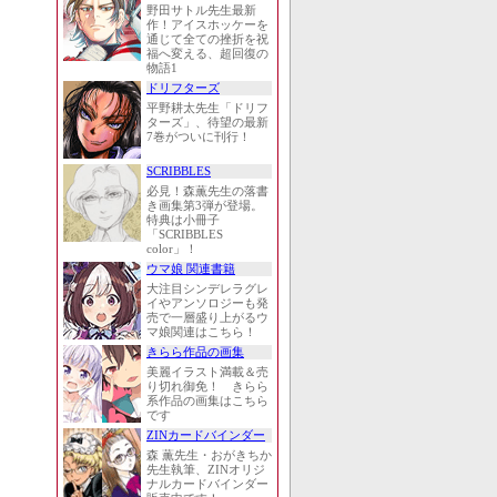
野田サトル先生最新
作！アイスホッケーを
通じて全ての挫折を祝
福へ変える、超回復の
物語1
ドリフターズ
平野耕太先生「ドリフ
ターズ」、待望の最新
7巻がついに刊行！
SCRIBBLES
必見！森薫先生の落書
き画集第3弾が登場。
特典は小冊子
「SCRIBBLES
color」！
ウマ娘 関連書籍
大注目シンデレラグレ
イやアンソロジーも発
売で一層盛り上がるウ
マ娘関連はこちら！
きらら作品の画集
美麗イラスト満載＆売
り切れ御免！ きらら
系作品の画集はこちら
です
ZINカードバインダー
森 薫先生・おがきちか
先生執筆、ZINオリジ
ナルカードバインダー