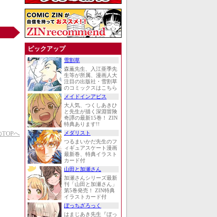
ピックアップ
雪割草
森薫先生、入江亜季先
生等が所属、漫画人大
注目の出版社・雪割草
のコミックスはこちら
メイドインアビス
大人気、つくしあきひ
と先生が描く深淵冒険
奇譚の最新15巻！ ZIN
特典あります!!
TOPへ
メダリスト
つるまいかだ先生のフ
ィギュアスケート漫画
最新巻、特典イラスト
カード付
山田と加瀬さん
加瀬さんシリーズ最新
刊「山田と加瀬さん」
第5巻発売！ ZIN特典
イラストカード付
ぼっちざろっく
はまじあき先生『ぼっ