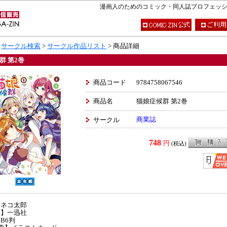
漫画人のためのコミック・同人誌プロフェッショナ
>
サークル検索
>
サークル作品リスト
> 商品詳細
群 第2巻
商品コード
9784758067546
商品名
猫娘症候群 第2巻
商業誌
サークル
748
円
(税込)
】ネコ太郎
社】一迅社
B6判