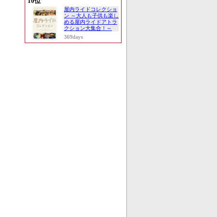
10位
屋内ライドコレクショ
ン ～大人も子供も楽し
める屋内ライドアトラ
クション大集合！～
369days