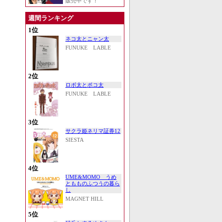
販売中です！
週間ランキング
1位
ネコ太とニャン太
FUNUKE LABLE
2位
ロボ太とポコ太
FUNUKE LABLE
3位
サクラ姫ネリマ証券12
SIESTA
4位
UME&MOMO うめ
ともものふつうの暮ら
し
MAGNET HILL
5位