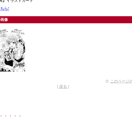
特典】イラストカード
ちら!
ル画像
このページの
[ 戻る ]
・・・・・