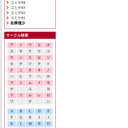
コミケ84
コミケ83
コミケ82
コミケ81
在庫僅少
サークル検索
ア
イ
ウ
エ
オ
カ
キ
ク
ケ
コ
サ
シ
ス
セ
ソ
タ
チ
ツ
テ
ト
ナ
ニ
ヌ
ネ
ノ
ハ
ヒ
フ
ヘ
ホ
マ
ミ
ム
メ
モ
ヤ
ユ
ヨ
ラ
リ
ル
レ
ロ
ワ
ヲ
ン
A
B
C
D
E
F
G
H
I
J
K
L
M
N
O