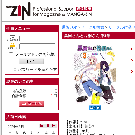
通販TOP
>
サークル検索
>
サークル作品
会員メニュー
黒田さんと片桐さん 第3巻
メールアドレスを記憶
パスワードを忘れた方
現在のカゴの中
商品点数
0
点
合計金額
0
円
入荷日検索
【作家】nini
【出版社】集英社
2026年8月
【判形】B6判
日
月
火
水
木
金
土