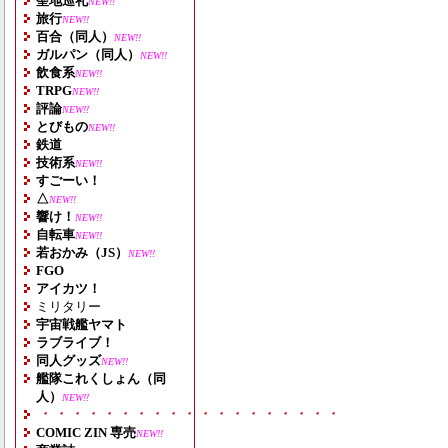
聖地巡礼
NEW!!
旅行
NEW!!
百合（同人）
NEW!!
ガルパン（同人）
NEW!!
飲食系
NEW!!
TRPG
NEW!!
評論
NEW!!
とびもの
NEW!!
鉄道
技術系
NEW!!
すごーい！
△
NEW!!
響け！
NEW!!
自転車
NEW!!
若おかみ（JS）
NEW!!
FGO
アイカツ！
ミリタリー
宇宙戦艦ヤマト
ラブライブ！
同人グッズ
NEW!!
艦隊これくしょん（同
人）
NEW!!
・・・・・・・・・・・・・・・・・・・
COMIC ZIN 専売
NEW!!