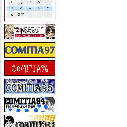
P
Q
R
S
T
U
V
W
X
Y
Z
数字