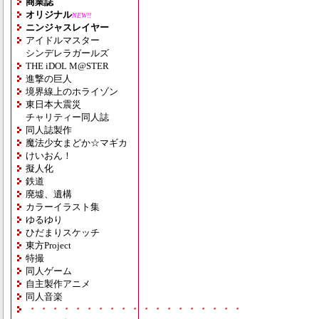
商業誌
オリジナル
NEW!!
ニンジャスレイヤー
アイドルマスター
シンデレラガールズ
THE iDOL M@STER
進撃の巨人
境界線上のホライゾン
東日本大震災
チャリティー同人誌
同人誌製作
魔法少女まどか☆マギカ
けいおん！
擬人化
鉄道
廃墟、遺構
カラーイラスト集
ゆるゆり
ひだまりスケッチ
東方Project
特撮
同人ゲーム
自主製作アニメ
同人音楽
・・・・・・・・・・・・・・・・・・・