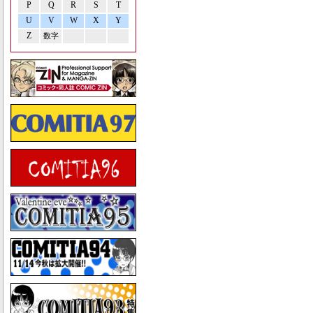
P
Q
R
S
T
U
V
W
X
Y
Z
数字