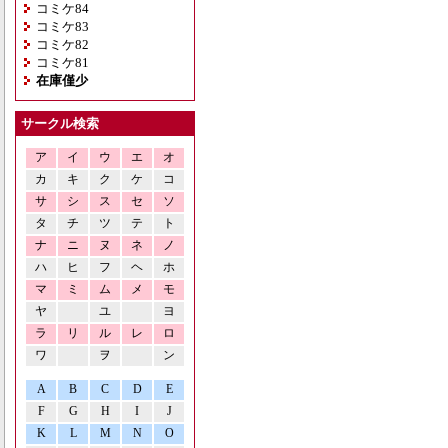
コミケ84
コミケ83
コミケ82
コミケ81
在庫僅少
サークル検索
ア
イ
ウ
エ
オ
カ
キ
ク
ケ
コ
サ
シ
ス
セ
ソ
タ
チ
ツ
テ
ト
ナ
ニ
ヌ
ネ
ノ
ハ
ヒ
フ
ヘ
ホ
マ
ミ
ム
メ
モ
ヤ
ユ
ヨ
ラ
リ
ル
レ
ロ
ワ
ヲ
ン
A
B
C
D
E
F
G
H
I
J
K
L
M
N
O