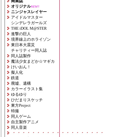
商業誌
オリジナル
NEW!!
ニンジャスレイヤー
アイドルマスター
シンデレラガールズ
THE iDOL M@STER
進撃の巨人
境界線上のホライゾン
東日本大震災
チャリティー同人誌
同人誌製作
魔法少女まどか☆マギカ
けいおん！
擬人化
鉄道
廃墟、遺構
カラーイラスト集
ゆるゆり
ひだまりスケッチ
東方Project
特撮
同人ゲーム
自主製作アニメ
同人音楽
・・・・・・・・・・・・・・・・・・・