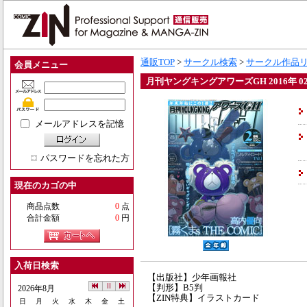
通販TOP
>
サークル検索
>
サークル作品
会員メニュー
月刊ヤングキングアワーズGH 2016年 0
メールアドレスを記憶
パスワードを忘れた方
現在のカゴの中
商品点数
0
点
合計金額
0
円
入荷日検索
【出版社】少年画報社
【判形】B5判
2026年8月
【ZIN特典】イラストカード
日
月
火
水
木
金
土