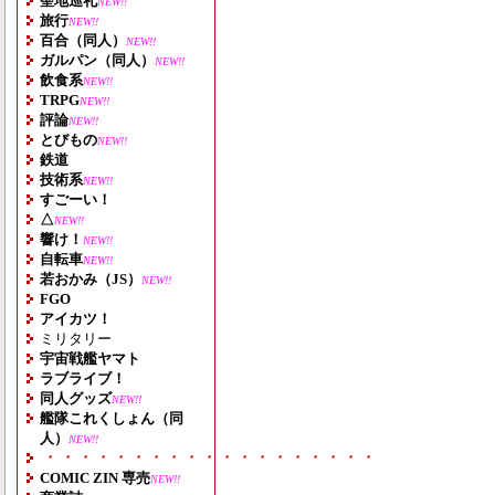
聖地巡礼
NEW!!
旅行
NEW!!
百合（同人）
NEW!!
ガルパン（同人）
NEW!!
飲食系
NEW!!
TRPG
NEW!!
評論
NEW!!
とびもの
NEW!!
鉄道
技術系
NEW!!
すごーい！
△
NEW!!
響け！
NEW!!
自転車
NEW!!
若おかみ（JS）
NEW!!
FGO
アイカツ！
ミリタリー
宇宙戦艦ヤマト
ラブライブ！
同人グッズ
NEW!!
艦隊これくしょん（同
人）
NEW!!
・・・・・・・・・・・・・・・・・・・
COMIC ZIN 専売
NEW!!